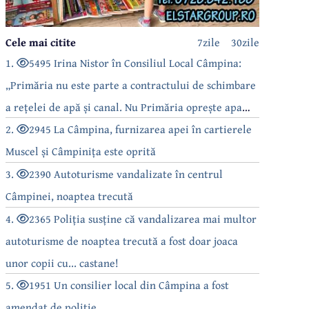
Cele mai citite
7zile
30zile
1.
5495 Irina Nistor în Consiliul Local Câmpina:
„Primăria nu este parte a contractului de schimbare
a rețelei de apă și canal. Nu Primăria oprește apa
câmpinenilor!”
2.
2945 La Câmpina, furnizarea apei în cartierele
Muscel și Câmpinița este oprită
3.
2390 Autoturisme vandalizate în centrul
Câmpinei, noaptea trecută
4.
2365 Poliția susține că vandalizarea mai multor
autoturisme de noaptea trecută a fost doar joaca
unor copii cu... castane!
5.
1951 Un consilier local din Câmpina a fost
amendat de poliție