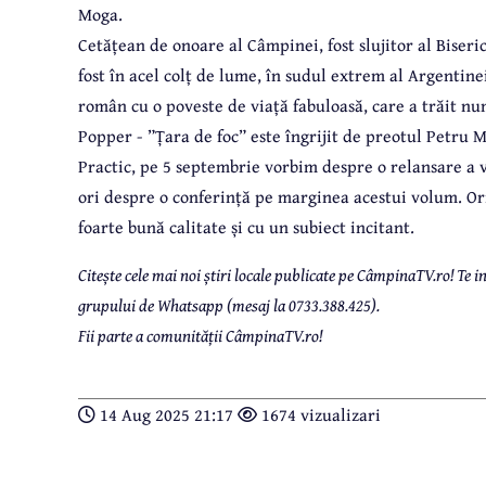
Moga.
Cetățean de onoare al Câmpinei, fost slujitor al Biseri
fost în acel colț de lume, în sudul extrem al Argentine
român cu o poveste de viață fabuloasă, care a trăit nu
Popper - ”Țara de foc” este îngrijit de preotul Petru 
Practic, pe 5 septembrie vorbim despre o relansare a 
ori despre o conferință pe marginea acestui volum. Ori
foarte bună calitate și cu un subiect incitant.
Citește cele mai noi știri locale publicate pe CâmpinaTV.ro! Te
grupului de Whatsapp (mesaj la 0733.388.425).
Fii parte a comunității CâmpinaTV.ro!
14 Aug 2025 21:17
1674 vizualizari