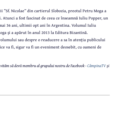
cii ”Sf. Nicolae” din cartierul Slobozia, preotul Petru Moga a
i. Atunci a fost fascinat de ceea ce înseamnă Iuliu Popper, un
mai 36 ani, ultimii opt ani în Argentina. Volumul Iuliu
Moga și a apărut în anul 2013 la Editura Bizantină.
volumului sau despre o readucere a sa în atenția publicului
ce va fi, sigur va fi un eveniment deosebit, cu oameni de
 invităm să devii membru al grupului nostru de Facebook -
CâmpinaTV
și