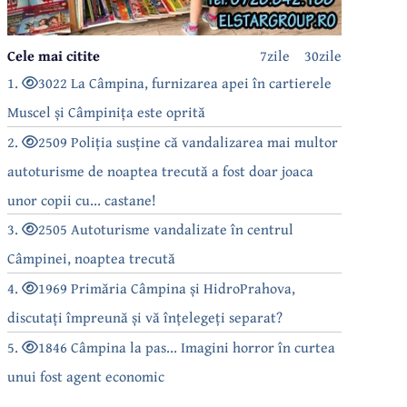
Cele mai citite
7zile
30zile
1.
3022 La Câmpina, furnizarea apei în cartierele
Muscel și Câmpinița este oprită
2.
2509 Poliția susține că vandalizarea mai multor
autoturisme de noaptea trecută a fost doar joaca
unor copii cu... castane!
3.
2505 Autoturisme vandalizate în centrul
Câmpinei, noaptea trecută
4.
1969 Primăria Câmpina și HidroPrahova,
discutați împreună și vă înțelegeți separat?
5.
1846 Câmpina la pas... Imagini horror în curtea
unui fost agent economic