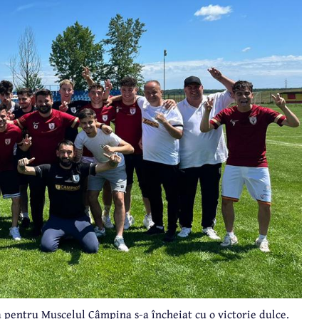
a pentru Muscelul Câmpina s-a încheiat cu o victorie dulce.