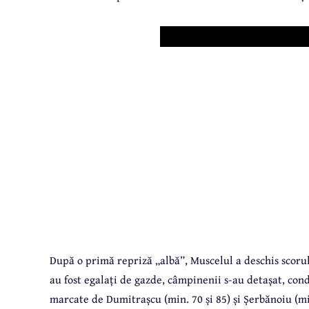
După o primă repriză „albă”, Muscelul a deschis scorul,
au fost egalați de gazde, câmpinenii s-au detașat, con
marcate de Dumitrașcu (min. 70 și 85) și Șerbănoiu (mi