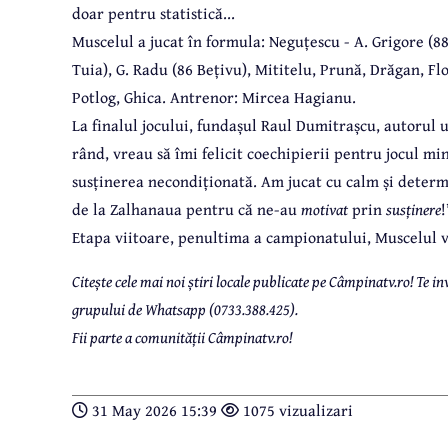
doar pentru statistică...
Muscelul a jucat în formula: Neguțescu - A. Grigore (8
Tuia), G. Radu (86 Bețivu), Mititelu, Prună, Drăgan, Flo
Potlog, Ghica. Antrenor: Mircea Hagianu.
La finalul jocului, fundașul Raul Dumitrașcu, autorul u
rând, vreau să îmi felicit coechipierii pentru jocul mi
susținerea necondiționată. Am jucat cu calm și determi
de la Zalhanaua pentru că ne-au
motivat
prin
susținere
!
Etapa viitoare, penultima a campionatului, Muscelul va
Citește cele mai noi știri locale publicate pe Câmpinatv.ro! Te
grupului de Whatsapp (0733.388.425).
Fii parte a comunității Câmpinatv.ro!
31 May 2026 15:39
1075 vizualizari