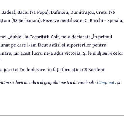
8 Badea), Baciu (71 Popa), Dafinoiu, Dumitrașcu, Crețu (76
ștoiu (58 Șerbănoiu). Rezerve neutilizate: C. Burchi - Spoială,
nei „duble” la Cocorăștii Colț, ne-a declarat: „În primul
nunat pe care l-am făcut astăzi și suporterilor pentru
nare, iar acest lucru ne-a adus victoria! Și le
mulțumim
celor
”
 juca tot în deplasare, în fața formației CS Bordeni.
 invităm să devii membru al grupului nostru de Facebook -
Câmpinatv
și