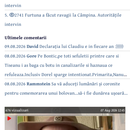
intervin
5.
2741 Furtuna a făcut ravagii la Câmpina. Autoritățile
intervin
Ultimele comentarii
09.08.2026
David
Declarația lui Claudiu e in fiecare an :)))))
08.08.2026
Gore
Pe Bontic,pe toti sefuletii printre care si
Tiseanu i as baga cu botu in canalizarile si haznaua ce
refuleaza.Inclusiv Dorel sparge intentionat.Primarita,Nanu
bea apa de la robinet.Asta as intreba o si pe Izabel Mitrea
08.08.2026
Rammstein
Sa vă aduceți lumânări și coronite
pentru comemorarea unui bolovan...să-i fie dunărea ușoară...
676 vizualizari
07 Aug 2026 12:45