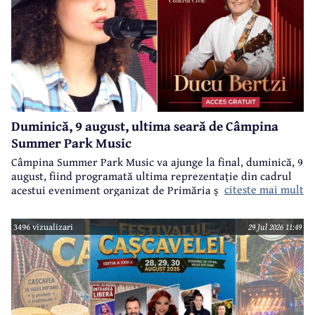
Duminică, 9 august, ultima seară de Câmpina
Summer Park Music
Câmpina Summer Park Music va ajunge la final, duminică, 9
august, fiind programată ultima reprezentație din cadrul
citeste mai mult
acestui eveniment organizat de Primăria și Consiliul Local
Câmpina și Casa de Cultură „Geo Bogza” Câmpia.
3496 vizualizari
29 Jul 2026 11:49