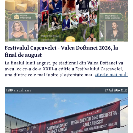
Festivalul Cașcavelei - Valea Doftanei 2026, la
final de august
La finalul lunii august, pe stadionul din Valea Doftanei va
avea loc ce-a de-a XXIII-a ediție a Festivalului Cașcavelei,
citeste mai mult
una dintre cele mai iubite și așteptate manifestări de acest
gen din județul Prahova.
4289 vizualizari
27 Jul 2026 11:23