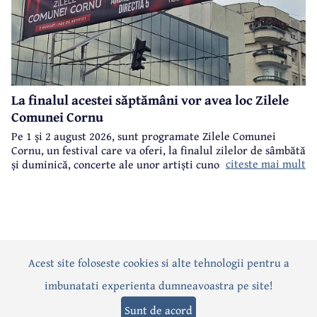
La finalul acestei săptămâni vor avea loc Zilele
Comunei Cornu
Pe 1 și 2 august 2026, sunt programate Zilele Comunei
Cornu, un festival care va oferi, la finalul zilelor de sâmbătă
citeste mai mult
și duminică, concerte ale unor artiști cunoscuți.
Acest site foloseste cookies si alte tehnologii pentru a
Actualitate
Politică
Social
Eveniment
Interviuri
imbunatati experienta dumneavoastra pe site!
Sănătate
Editorial
Sport
Anunțuri
Joburi
Turism
Sunt de acord