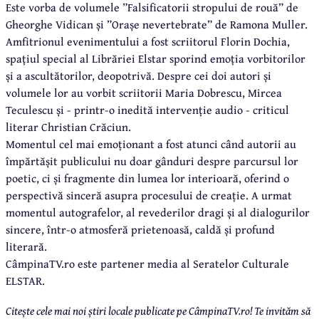
Este vorba de volumele ”Falsificatorii stropului de rouă” de
Gheorghe Vidican și ”Orașe nevertebrate” de Ramona Muller.
Amfitrionul evenimentului a fost scriitorul Florin Dochia,
spațiul special al Librăriei Elstar sporind emoția vorbitorilor
și a ascultătorilor, deopotrivă. Despre cei doi autori și
volumele lor au vorbit scriitorii Maria Dobrescu, Mircea
Teculescu și - printr-o inedită intervenție audio - criticul
literar Christian Crăciun.
Momentul cel mai emoționant a fost atunci când autorii au
împărtășit publicului nu doar gânduri despre parcursul lor
poetic, ci și fragmente din lumea lor interioară, oferind o
perspectivă sinceră asupra procesului de creație. A urmat
momentul autografelor, al revederilor dragi și al dialogurilor
sincere, într-o atmosferă prietenoasă, caldă și profund
literară.
CâmpinaTV.ro este partener media al Seratelor Culturale
ELSTAR.
Citește cele mai noi știri locale publicate pe CâmpinaTV.ro! Te invităm să