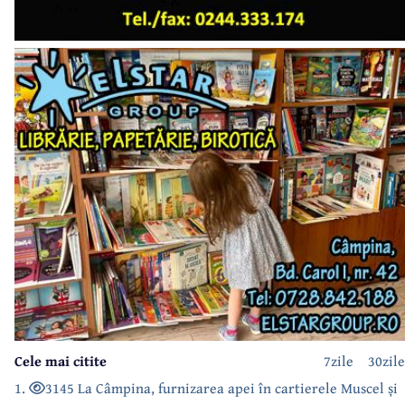
Cele mai citite
7zile
30zile
1.
3145 La Câmpina, furnizarea apei în cartierele Muscel și