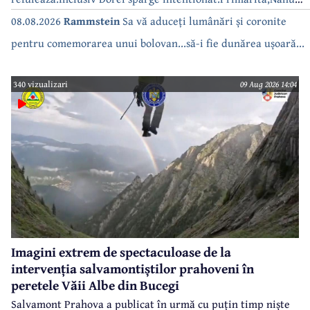
bea apa de la robinet.Asta as intreba o si pe Izabel Mitrea
08.08.2026
Rammstein
Sa vă aduceți lumânări și coronite
pentru comemorarea unui bolovan...să-i fie dunărea ușoară...
340 vizualizari
09 Aug 2026 14:04
Imagini extrem de spectaculoase de la
intervenția salvamontiștilor prahoveni în
peretele Văii Albe din Bucegi
Salvamont Prahova a publicat în urmă cu puțin timp niște