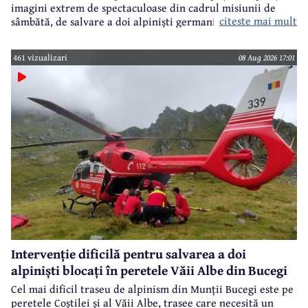
imagini extrem de spectaculoase din cadrul misiunii de
citeste mai mult
sâmbătă, de salvare a doi alpiniști germani din peretele
Văii Albe, din Bucegi.
461 vizualizari
08 Aug 2026 17:01
Intervenție dificilă pentru salvarea a doi
alpiniști blocați în peretele Văii Albe din Bucegi
Cel mai dificil traseu de alpinism din Munții Bucegi este pe
peretele Coștilei și al Văii Albe, trasee care necesită un