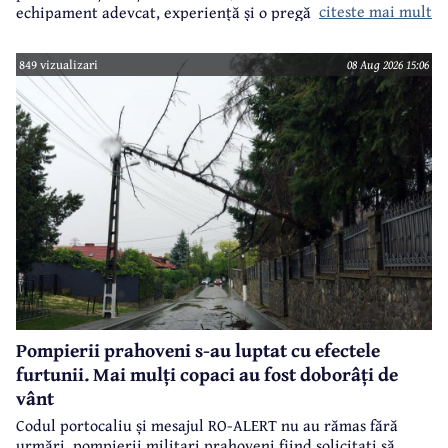
citeste mai mult
echipament adevcat, experiență și o pregătire specifică.
849 vizualizari
08 Aug 2026 15:06
Pompierii prahoveni s-au luptat cu efectele
furtunii. Mai mulți copaci au fost doborâți de
vânt
Codul portocaliu și mesajul RO-ALERT nu au rămas fără
urmări, pompierii militari prahoveni fiind solicitați să