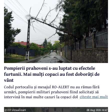
Pompierii prahoveni s-au luptat cu efectele
furtunii. Mai mulți copaci au fost doborâți de
vânt
Codul portocaliu și mesajul RO-ALERT nu au rămas fără
urmări, pompierii militari prahoveni fiind solicitați să
citeste mai mult
intervină în mai multe cazuri la copaci doborâți în urma
furtunii de sâmbătă de la prânz.
2159 vizualizari
08 Aug 2026 14:42