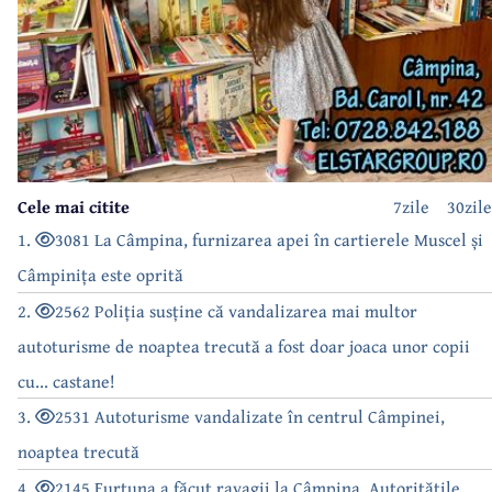
Cele mai citite
7zile
30zile
1.
3081 La Câmpina, furnizarea apei în cartierele Muscel și
Câmpinița este oprită
2.
2562 Poliția susține că vandalizarea mai multor
autoturisme de noaptea trecută a fost doar joaca unor copii
cu... castane!
3.
2531 Autoturisme vandalizate în centrul Câmpinei,
noaptea trecută
4.
2145 Furtuna a făcut ravagii la Câmpina. Autoritățile