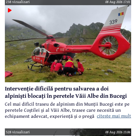
238 vizualizari
08 Aug 2026 17:01
Intervenție dificilă pentru salvarea a doi
alpiniști blocați în peretele Văii Albe din Bucegi
Cel mai dificil traseu de alpinism din Munții Bucegi este pe
peretele Coștilei și al Văii Albe, trasee care necesită un
citeste mai mult
echipament adevcat, experiență și o pregătire specifică.
528 vizualizari
08 Aug 2026 15:06