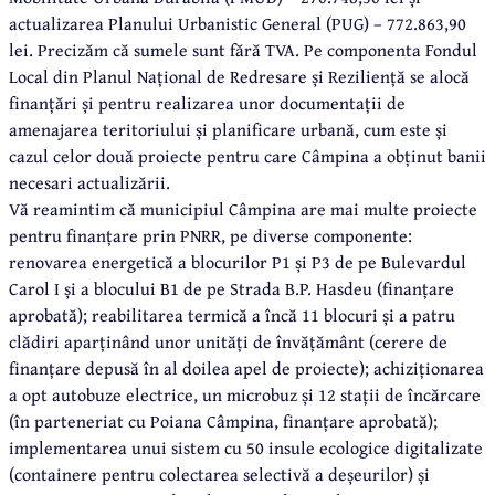
actualizarea Planului Urbanistic General (PUG) – 772.863,90
lei. Precizăm că sumele sunt fără TVA. Pe componenta Fondul
Local din Planul Național de Redresare și Reziliență se alocă
finanțări și pentru realizarea unor documentații de
amenajarea teritoriului și planificare urbană, cum este și
cazul celor două proiecte pentru care Câmpina a obținut banii
necesari actualizării.
Vă reamintim că municipiul Câmpina are mai multe proiecte
pentru finanțare prin PNRR, pe diverse componente:
renovarea energetică a blocurilor P1 și P3 de pe Bulevardul
Carol I și a blocului B1 de pe Strada B.P. Hasdeu (finanțare
aprobată); reabilitarea termică a încă 11 blocuri și a patru
clădiri aparținând unor unități de învățământ (cerere de
finanțare depusă în al doilea apel de proiecte); achiziționarea
a opt autobuze electrice, un microbuz și 12 stații de încărcare
(în parteneriat cu Poiana Câmpina, finanțare aprobată);
implementarea unui sistem cu 50 insule ecologice digitalizate
(containere pentru colectarea selectivă a deșeurilor) și