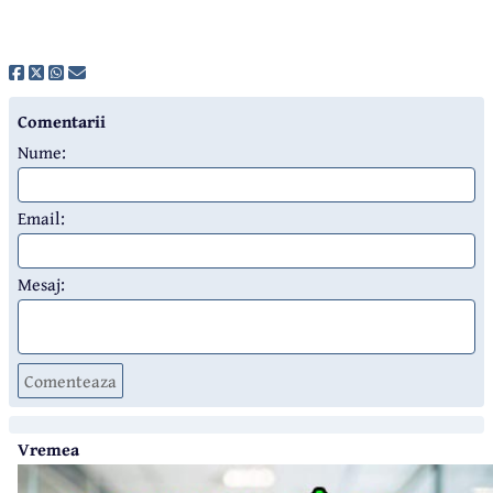
Comentarii
Nume:
Email:
Mesaj:
Comenteaza
Vremea