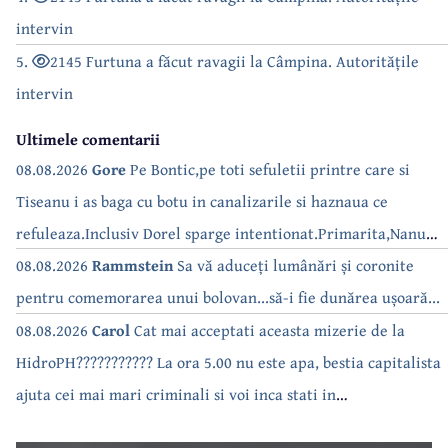
intervin
5.
2145 Furtuna a făcut ravagii la Câmpina. Autoritățile
intervin
Ultimele comentarii
08.08.2026
Gore
Pe Bontic,pe toti sefuletii printre care si
Tiseanu i as baga cu botu in canalizarile si haznaua ce
refuleaza.Inclusiv Dorel sparge intentionat.Primarita,Nanu
bea apa de la robinet.Asta as intreba o si pe Izabel Mitrea
08.08.2026
Rammstein
Sa vă aduceți lumânări și coronite
pentru comemorarea unui bolovan...să-i fie dunărea ușoară...
08.08.2026
Carol
Cat mai acceptati aceasta mizerie de la
HidroPH??????????? La ora 5.00 nu este apa, bestia capitalista
ajuta cei mai mari criminali si voi inca stati in
case???????????????