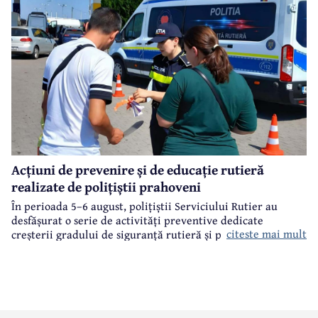
Acțiuni de prevenire și de educație rutieră
realizate de polițiștii prahoveni
În perioada 5–6 august, polițiștii Serviciului Rutier au
desfășurat o serie de activități preventive dedicate
citeste mai mult
creșterii gradului de siguranță rutieră și promovării unui
comportament responsabil în trafic, în contextul sezonului
estival.