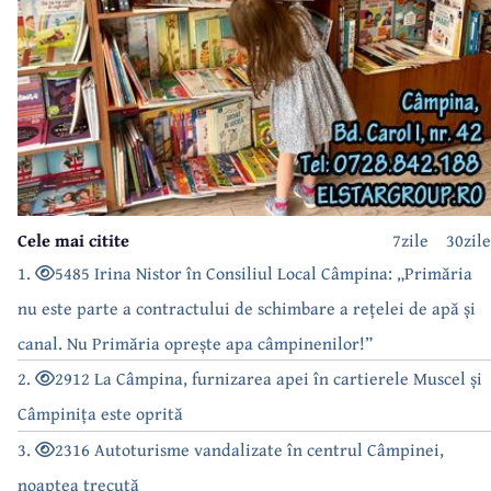
Cele mai citite
7zile
30zile
1.
5485 Irina Nistor în Consiliul Local Câmpina: „Primăria
nu este parte a contractului de schimbare a rețelei de apă și
canal. Nu Primăria oprește apa câmpinenilor!”
2.
2912 La Câmpina, furnizarea apei în cartierele Muscel și
Câmpinița este oprită
3.
2316 Autoturisme vandalizate în centrul Câmpinei,
noaptea trecută