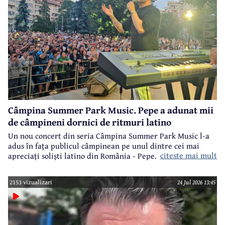
Câmpina Summer Park Music. Pepe a adunat mii
de câmpineni dornici de ritmuri latino
Un nou concert din seria Câmpina Summer Park Music l-a
adus în fața publicul câmpinean pe unul dintre cei mai
citeste mai mult
apreciați soliști latino din România - Pepe.
2153 vizualizari
24 Jul 2026 13:45