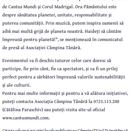
de Cantus Mundi și Corul Madrigal. Ora Pământului este
despre sănătatea planetei, unitate, responsabilitate și
puterea comunității. Prin muzică, putem inspira oamenii să
aibă mai multă grijă de planeta noastră. Haideți să cântăm
împreună pentru planetă!", se menționează în comunicatul
de presă al Asociației Câmpina Tânără.
Evenimentul va fi deschis tuturor celor care doresc să
participe, fie prin cânt, fie ca spectatori, și va fi un prilej
perfect pentru a sărbători împreună valorile sustenabilității
și ale culturii.
Pentru mai multe informații și pentru a vă alătura inițiativei,
puteți contacta Asociația Câmpina Tânără la 0723.113.200
(Cătălina Paraschiv) sau puteți vizita site-ul oficial
www.cantusmundi.com.
Citește cele mai noi știri locale publicate pe CâmpinaTV.ro! Te invităm să