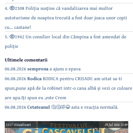
4.
2308 Poliția susține că vandalizarea mai multor
autoturisme de noaptea trecută a fost doar joaca unor copii
cu... castane!
5.
1942 Un consilier local din Câmpina a fost amendat de
poliție
Ultimele comentarii
06.08.2026
semprona
a ajuns o epava
06.08.2026
Rodica
RODICA pentru CRISADI: am uitat sa-ti
spun,pune apă de la robinet intr-o cana albă și vezi ce culoare
are apa.Iți spun eu ,este Crem
06.08.2026
Cetateanul
🤔🤔🤣😂 asta e reacția normală.
3317 vizualizari
29 Jul 2026 11:49