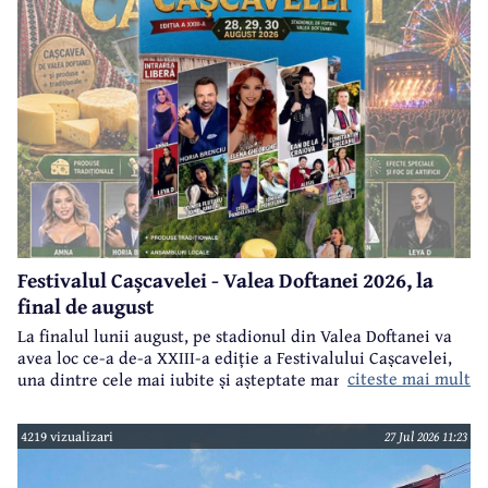
Festivalul Cașcavelei - Valea Doftanei 2026, la
final de august
La finalul lunii august, pe stadionul din Valea Doftanei va
avea loc ce-a de-a XXIII-a ediție a Festivalului Cașcavelei,
citeste mai mult
una dintre cele mai iubite și așteptate manifestări de acest
gen din județul Prahova.
4219 vizualizari
27 Jul 2026 11:23