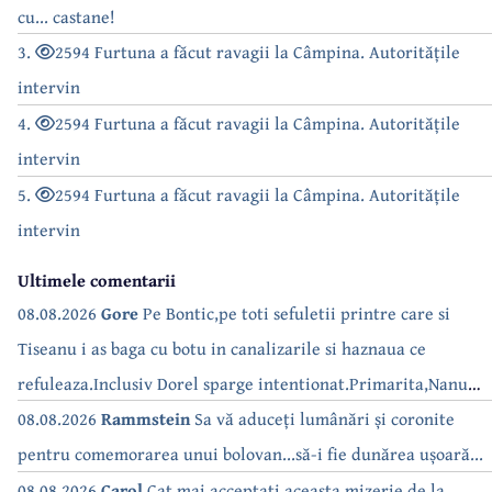
cu... castane!
3.
2594 Furtuna a făcut ravagii la Câmpina. Autoritățile
intervin
4.
2594 Furtuna a făcut ravagii la Câmpina. Autoritățile
intervin
5.
2594 Furtuna a făcut ravagii la Câmpina. Autoritățile
intervin
Ultimele comentarii
08.08.2026
Gore
Pe Bontic,pe toti sefuletii printre care si
Tiseanu i as baga cu botu in canalizarile si haznaua ce
refuleaza.Inclusiv Dorel sparge intentionat.Primarita,Nanu
bea apa de la robinet.Asta as intreba o si pe Izabel Mitrea
08.08.2026
Rammstein
Sa vă aduceți lumânări și coronite
pentru comemorarea unui bolovan...să-i fie dunărea ușoară...
08.08.2026
Carol
Cat mai acceptati aceasta mizerie de la