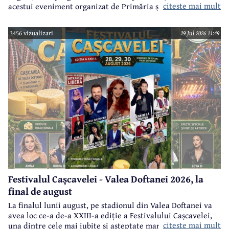
citeste mai mult
acestui eveniment organizat de Primăria și Consiliul Local
Câmpina și Casa de Cultură „Geo Bogza” Câmpia.
3456 vizualizari
29 Jul 2026 11:49
Festivalul Cașcavelei - Valea Doftanei 2026, la
final de august
La finalul lunii august, pe stadionul din Valea Doftanei va
avea loc ce-a de-a XXIII-a ediție a Festivalului Cașcavelei,
citeste mai mult
una dintre cele mai iubite și așteptate manifestări de acest