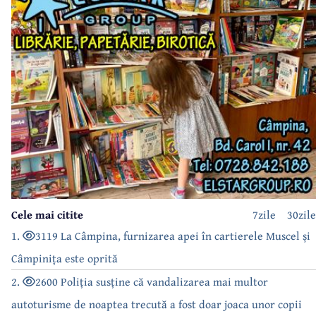
Cele mai citite
7zile
30zile
1.
3119 La Câmpina, furnizarea apei în cartierele Muscel și
Câmpinița este oprită
2.
2600 Poliția susține că vandalizarea mai multor
autoturisme de noaptea trecută a fost doar joaca unor copii