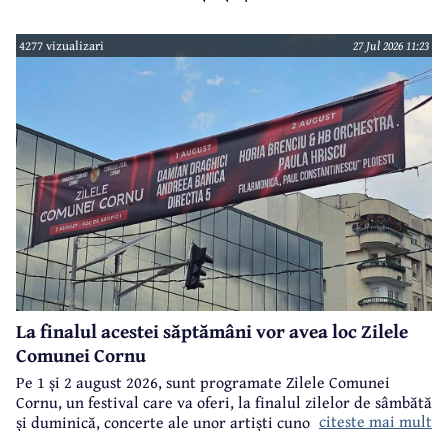
gen din județul Prahova.
4277 vizualizari
27 Jul 2026 11:23
La finalul acestei săptămâni vor avea loc Zilele
Comunei Cornu
Pe 1 și 2 august 2026, sunt programate Zilele Comunei
Cornu, un festival care va oferi, la finalul zilelor de sâmbătă
citeste mai mult
și duminică, concerte ale unor artiști cunoscuți.