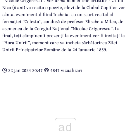
”Nicolae Grigorescu”. Vor urma momentele artistice - Otilia
Nica (6 ani) va recita o poezie, elevi de la Clubul Copiilor vor
cânta, evenimentul fiind încheiat cu un scurt recital al
formației ”Celesta”, condusă de profesor Elisabeta Milea, de
asemenea de la Colegiul Național ”Nicolae Grigorescu”. La
final, toți câmpinenii prezenți la eveniment vor fi invitați la
”Hora Unirii”, moment care va încheia sărbătorirea Zilei
Unirii Principatelor Române de la 24 Ianuarie 1859.
22 Jan 2024 20:47
4847 vizualizari
ad