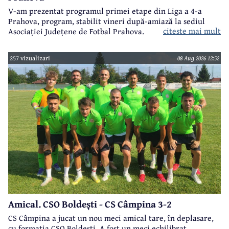
V-am prezentat programul primei etape din Liga a 4-a
Prahova, program, stabilit vineri după-amiază la sediul
citeste mai mult
Asociației Județene de Fotbal Prahova.
257 vizualizari
08 Aug 2026 12:52
Amical. CSO Boldești - CS Câmpina 3-2
CS Câmpina a jucat un nou meci amical tare, în deplasare,
cu formația CSO Boldești. A fost un meci echilibrat,