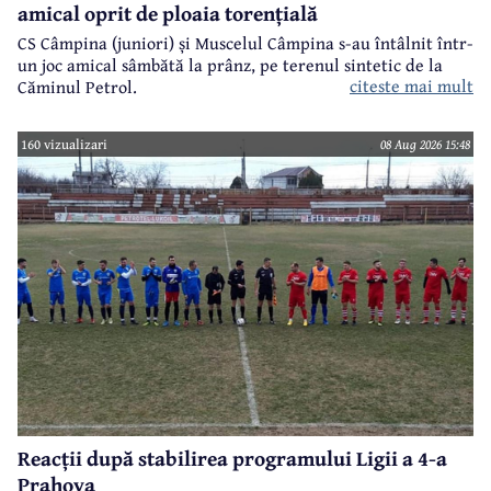
amical oprit de ploaia torențială
CS Câmpina (juniori) și Muscelul Câmpina s-au întâlnit într-
un joc amical sâmbătă la prânz, pe terenul sintetic de la
citeste mai mult
Căminul Petrol.
160 vizualizari
08 Aug 2026 15:48
Reacții după stabilirea programului Ligii a 4-a
Prahova