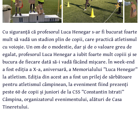
Cu siguranță că profesorul Luca Henegar s-ar fi bucurat foarte
mult să vadă un stadion plin de copii, care practică atletismul
cu voioșie. Un om de o modestie, dar și de o valoare greu de
egalat, profesorul Luca Henegar a iubit foarte mult copiii și se
bucura de fiecare dată să-i vadă făcând mișcare. În week-end
a fost ediția a X-a, aniversară, a Memorialului ”Luca Henegar”
la atletism. Ediția din acest an a fost un prilej de sărbătoare
pentru atletismul câmpinean, la eveniment fiind prezenți
peste 60 de copii și juniori de la CSS ”Constantin Istrati”
Câmpina, organizatorul evenimentului, alături de Casa
Tineretului.