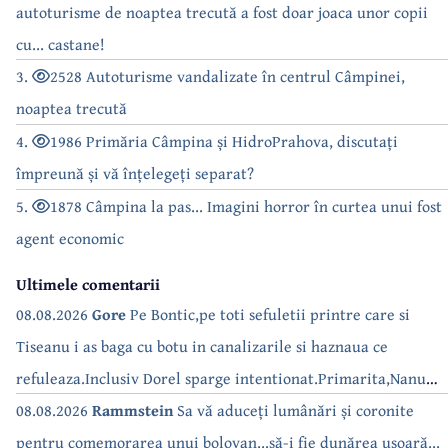
autoturisme de noaptea trecută a fost doar joaca unor copii
cu... castane!
3.
2528 Autoturisme vandalizate în centrul Câmpinei,
noaptea trecută
4.
1986 Primăria Câmpina și HidroPrahova, discutați
împreună și vă înțelegeți separat?
5.
1878 Câmpina la pas... Imagini horror în curtea unui fost
agent economic
Ultimele comentarii
08.08.2026
Gore
Pe Bontic,pe toti sefuletii printre care si
Tiseanu i as baga cu botu in canalizarile si haznaua ce
refuleaza.Inclusiv Dorel sparge intentionat.Primarita,Nanu
bea apa de la robinet.Asta as intreba o si pe Izabel Mitrea
08.08.2026
Rammstein
Sa vă aduceți lumânări și coronite
pentru comemorarea unui bolovan...să-i fie dunărea ușoară...