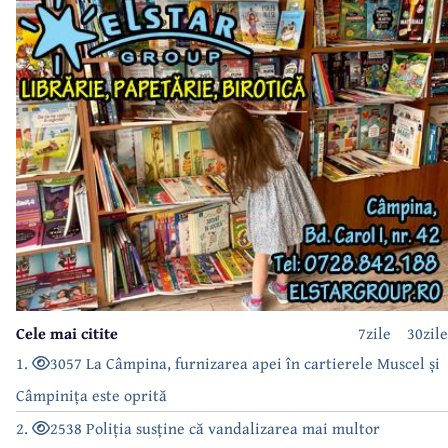
Cele mai citite
7zile
30zile
1.
3057 La Câmpina, furnizarea apei în cartierele Muscel și
Câmpinița este oprită
2.
2538 Poliția susține că vandalizarea mai multor