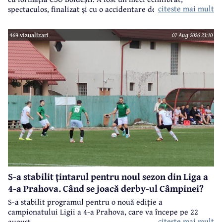
citeste mai mult
spectaculos, finalizat și cu o accidentare destul de gravă, la
genunchi, a lui Bărcănescu.
469 vizualizari
07 Aug 2026 23:10
S-a stabilit țintarul pentru noul sezon din Liga a
4-a Prahova. Când se joacă derby-ul Câmpinei?
S-a stabilit programul pentru o nouă ediție a
campionatului Ligii a 4-a Prahova, care va începe pe 22
citeste mai mult
august.