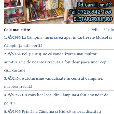
Cele mai citite
7zile
30zile
1.
2985 La Câmpina, furnizarea apei în cartierele Muscel și
Câmpinița este oprită
2.
2454 Poliția susține că vandalizarea mai multor
autoturisme de noaptea trecută a fost doar joaca unor copii
cu... castane!
3.
2454 Autoturisme vandalizate în centrul Câmpinei,
noaptea trecută
4.
1955 Un consilier local din Câmpina a fost amendat de
poliție
5.
1935 Primăria Câmpina și HidroPrahova, discutați