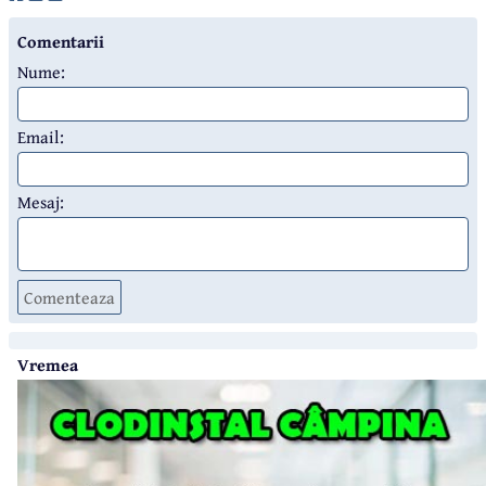
Comentarii
Nume:
Email:
Mesaj:
Comenteaza
Vremea