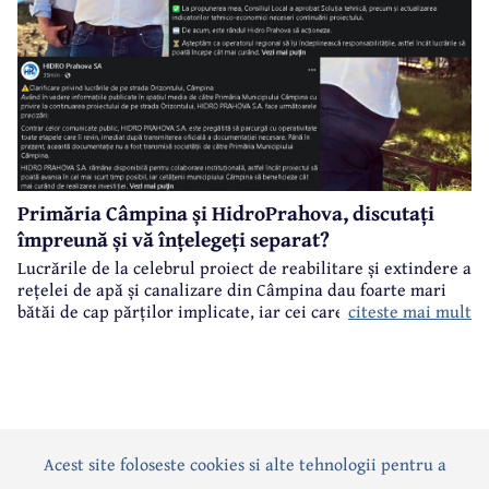
Primăria Câmpina și HidroPrahova, discutați
împreună și vă înțelegeți separat?
Lucrările de la celebrul proiect de reabilitare și extindere a
rețelei de apă și canalizare din Câmpina dau foarte mari
citeste mai mult
bătăi de cap părților implicate, iar cei care suferă sunt
câmpinenii. Exemplul cel mai elocvent - "dureroasa" stradă
Orizontului.
Acest site foloseste cookies si alte tehnologii pentru a