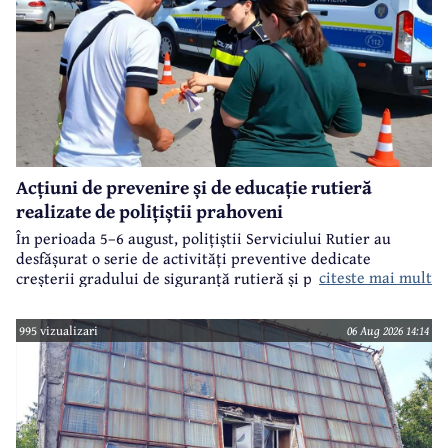
Acțiuni de prevenire și de educație rutieră
realizate de polițiștii prahoveni
În perioada 5–6 august, polițiștii Serviciului Rutier au
desfășurat o serie de activități preventive dedicate
citeste mai mult
creșterii gradului de siguranță rutieră și promovării unui
comportament responsabil în trafic, în contextul sezonului
estival.
995 vizualizari
06 Aug 2026 14:14