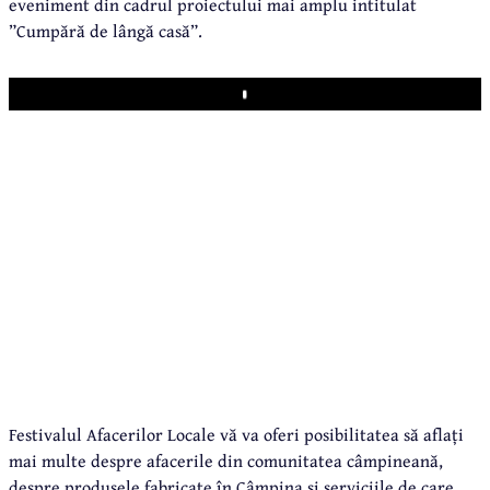
eveniment din cadrul proiectului mai amplu intitulat
”Cumpără de lângă casă”.
Play
Festivalul Afacerilor Locale vă va oferi posibilitatea să aflați
mai multe despre afacerile din comunitatea câmpineană,
despre produsele fabricate în Câmpina și serviciile de care