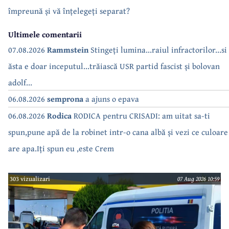
împreună și vă înțelegeți separat?
Ultimele comentarii
07.08.2026
Rammstein
Stingeți lumina...raiul infractorilor...si
ăsta e doar inceputul...trăiască USR partid fascist și bolovan
adolf...
06.08.2026
semprona
a ajuns o epava
06.08.2026
Rodica
RODICA pentru CRISADI: am uitat sa-ti
spun,pune apă de la robinet intr-o cana albă și vezi ce culoare
are apa.Iți spun eu ,este Crem
303 vizualizari
07 Aug 2026 10:59