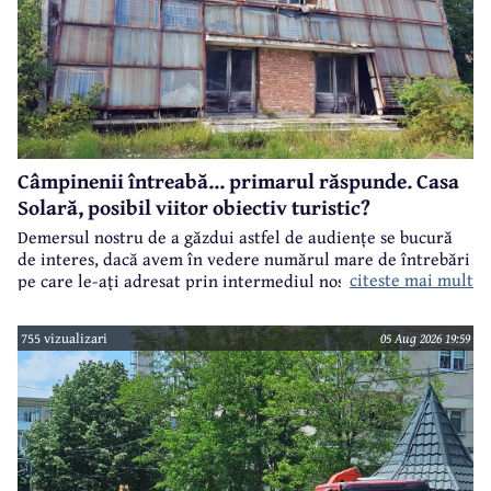
Câmpinenii întreabă... primarul răspunde. Casa
Solară, posibil viitor obiectiv turistic?
Demersul nostru de a găzdui astfel de audiențe se bucură
de interes, dacă avem în vedere numărul mare de întrebări
citeste mai mult
pe care le-ați adresat prin intermediul nostru primarului
municipiului Câmpina, Irina Nistor.
755 vizualizari
05 Aug 2026 19:59