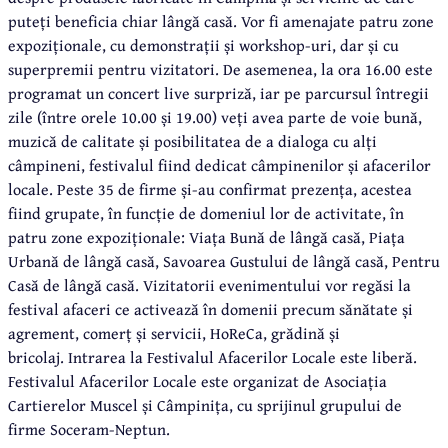
puteți beneficia chiar lângă casă. Vor fi amenajate patru zone
expoziționale, cu demonstrații și workshop-uri, dar și cu
superpremii pentru vizitatori. De asemenea, la ora 16.00 este
programat un concert live surpriză, iar pe parcursul întregii
zile (între orele 10.00 și 19.00) veți avea parte de voie bună,
muzică de calitate și posibilitatea de a dialoga cu alți
câmpineni, festivalul fiind dedicat câmpinenilor și afacerilor
locale. Peste 35 de firme și-au confirmat prezența, acestea
fiind grupate, în funcție de domeniul lor de activitate, în
patru zone expoziționale: Viața Bună de lângă casă, Piața
Urbană de lângă casă, Savoarea Gustului de lângă casă, Pentru
Casă de lângă casă. Vizitatorii evenimentului vor regăsi la
festival afaceri ce activează în domenii precum sănătate și
agrement, comerț și servicii, HoReCa, grădină și
bricolaj. Intrarea la Festivalul Afacerilor Locale este liberă.
Festivalul Afacerilor Locale este organizat de Asociația
Cartierelor Muscel și Câmpinița, cu sprijinul grupului de
firme Soceram-Neptun.