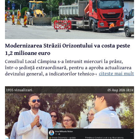
Modernizarea Străzii Orizontului va costa peste
1,2 milioane euro
Consiliul Local Câmpina s-a întrunit miercuri la prânz,
într-o ședință extraordinară, pentru a aproba actualizarea
citeste mai mult
devizului general, a indicatorilor tehnico-economici și a
sumei reprezentând finanțarea de la bugetul local pentru
realizarea modernizării Străzii Orizontului, obiectiv
1935 vizualizari
05 Aug 2026 18:14
finanțat prin Programul Național de Investiții ”Anghel
Saligny”.