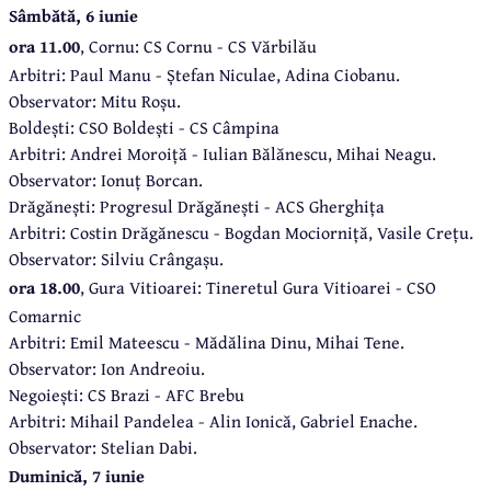
Sâmbătă, 6 iunie
ora 11.00
, Cornu: CS Cornu - CS Vărbilău
Arbitri: Paul Manu - Ștefan Niculae, Adina Ciobanu.
Observator: Mitu Roșu.
Boldești: CSO Boldești - CS Câmpina
Arbitri: Andrei Moroiță - Iulian Bălănescu, Mihai Neagu.
Observator: Ionuț Borcan.
Drăgănești: Progresul Drăgănești - ACS Gherghița
Arbitri: Costin Drăgănescu - Bogdan Mociorniță, Vasile Crețu.
Observator: Silviu Crângașu.
ora 18.00
, Gura Vitioarei: Tineretul Gura Vitioarei - CSO
Comarnic
Arbitri: Emil Mateescu - Mădălina Dinu, Mihai Tene.
Observator: Ion Andreoiu.
Negoiești: CS Brazi - AFC Brebu
Arbitri: Mihail Pandelea - Alin Ionică, Gabriel Enache.
Observator: Stelian Dabi.
Duminică, 7 iunie