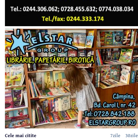
Cele mai citite
7zile
30zile