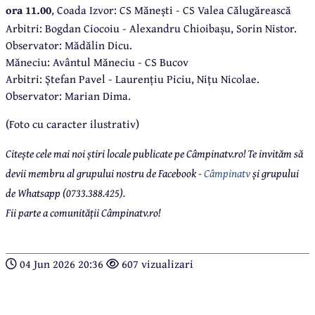
ora 11.00
, Coada Izvor: CS Mănești - CS Valea Călugărească
Arbitri: Bogdan Ciocoiu - Alexandru Chioibașu, Sorin Nistor.
Observator: Mădălin Dicu.
Măneciu: Avântul Măneciu - CS Bucov
Arbitri: Ștefan Pavel - Laurențiu Piciu, Nițu Nicolae.
Observator: Marian Dima.
(Foto cu caracter ilustrativ)
Citește cele mai noi știri locale publicate pe Câmpinatv.ro! Te invităm să
devii membru al grupului nostru de Facebook -
Câmpinatv
și grupului
de Whatsapp (0733.388.425).
Fii parte a comunității Câmpinatv.ro!
04 Jun 2026 20:36
607 vizualizari