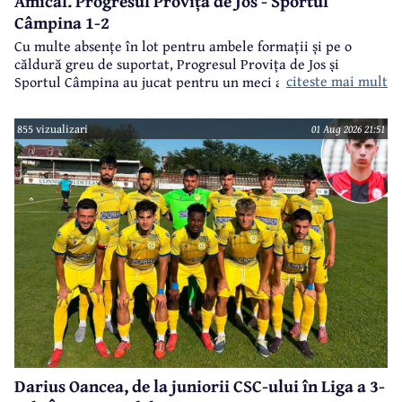
Amical. Progresul Provița de Jos - Sportul
Câmpina 1-2
Cu multe absențe în lot pentru ambele formații și pe o
căldură greu de suportat, Progresul Provița de Jos și
citeste mai mult
Sportul Câmpina au jucat pentru un meci amical.
855 vizualizari
01 Aug 2026 21:51
Darius Oancea, de la juniorii CSC-ului în Liga a 3-