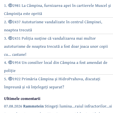
1.
2981 La Câmpina, furnizarea apei în cartierele Muscel și
Câmpinița este oprită
2.
2437 Autoturisme vandalizate în centrul Câmpinei,
noaptea trecută
3.
2431 Poliția susține că vandalizarea mai multor
autoturisme de noaptea trecută a fost doar joaca unor copii
cu... castane!
4.
1954 Un consilier local din Câmpina a fost amendat de
poliție
5.
1922 Primăria Câmpina și HidroPrahova, discutați
împreună și vă înțelegeți separat?
Ultimele comentarii
07.08.2026
Rammstein
Stingeți lumina...raiul infractorilor...si