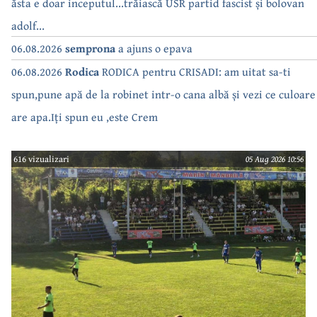
ăsta e doar inceputul...trăiască USR partid fascist și bolovan
adolf...
06.08.2026
semprona
a ajuns o epava
06.08.2026
Rodica
RODICA pentru CRISADI: am uitat sa-ti
spun,pune apă de la robinet intr-o cana albă și vezi ce culoare
are apa.Iți spun eu ,este Crem
616 vizualizari
05 Aug 2026 10:56