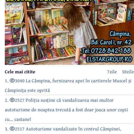
Cele mai citite
7zile
30zile
1.
3040 La Câmpina, furnizarea apei în cartierele Muscel și
Câmpinița este oprită
2.
2527 Poliția susține că vandalizarea mai multor
autoturisme de noaptea trecută a fost doar joaca unor copii
cu... castane!
3.
2517 Autoturisme vandalizate în centrul Câmpinei,