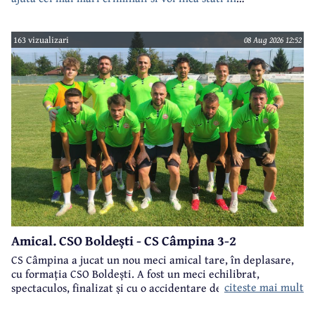
case???????????????
163 vizualizari
08 Aug 2026 12:52
Amical. CSO Boldești - CS Câmpina 3-2
CS Câmpina a jucat un nou meci amical tare, în deplasare,
cu formația CSO Boldești. A fost un meci echilibrat,
citeste mai mult
spectaculos, finalizat și cu o accidentare destul de gravă, la
genunchi, a lui Bărcănescu.