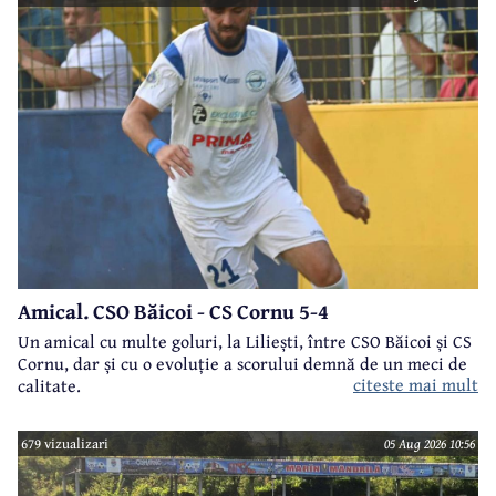
Amical. CSO Băicoi - CS Cornu 5-4
Un amical cu multe goluri, la Liliești, între CSO Băicoi și CS
Cornu, dar și cu o evoluție a scorului demnă de un meci de
citeste mai mult
calitate.
679 vizualizari
05 Aug 2026 10:56