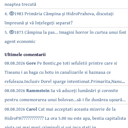
noaptea trecută
4.
1983 Primăria Câmpina și HidroPrahova, discutați
împreună și vă înțelegeți separat?
5.
1873 Câmpina la pas... Imagini horror în curtea unui fost
agent economic
Ultimele comentarii
08.08.2026
Gore
Pe Bontic,pe toti sefuletii printre care si
Tiseanu i as baga cu botu in canalizarile si haznaua ce
refuleaza.Inclusiv Dorel sparge intentionat.Primarita,Nanu
bea apa de la robinet.Asta as intreba o si pe Izabel Mitrea
08.08.2026
Rammstein
Sa vă aduceți lumânări și coronite
pentru comemorarea unui bolovan...să-i fie dunărea ușoară...
08.08.2026
Carol
Cat mai acceptati aceasta mizerie de la
HidroPH??????????? La ora 5.00 nu este apa, bestia capitalista
ajuta cei mai mari criminali si voi inca stati in