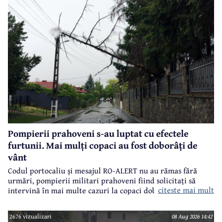
Pompierii prahoveni s-au luptat cu efectele
furtunii. Mai mulți copaci au fost doborâți de
vânt
Codul portocaliu și mesajul RO-ALERT nu au rămas fără
urmări, pompierii militari prahoveni fiind solicitați să
citeste mai mult
intervină în mai multe cazuri la copaci doborâți în urma
furtunii de sâmbătă de la prânz.
2676 vizualizari
08 Aug 2026 14:42