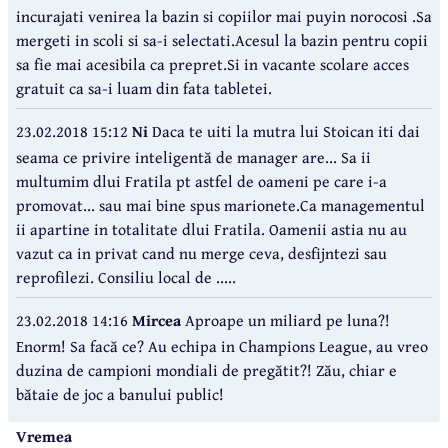
incurajati venirea la bazin si copiilor mai puyin norocosi .Sa
mergeti in scoli si sa-i selectati.Acesul la bazin pentru copii
sa fie mai acesibila ca prepret.Si in vacante scolare acces
gratuit ca sa-i luam din fata tabletei.
23.02.2018 15:12
Ni
Daca te uiti la mutra lui Stoican iti dai
seama ce privire inteligentă de manager are... Sa ii
multumim dlui Fratila pt astfel de oameni pe care i-a
promovat... sau mai bine spus marionete.Ca managementul
ii apartine in totalitate dlui Fratila. Oamenii astia nu au
vazut ca in privat cand nu merge ceva, desfijntezi sau
reprofilezi. Consiliu local de .....
23.02.2018 14:16
Mircea
Aproape un miliard pe luna?!
Enorm! Sa facă ce? Au echipa in Champions League, au vreo
duzina de campioni mondiali de pregătit?! Zău, chiar e
bătaie de joc a banului public!
Vremea