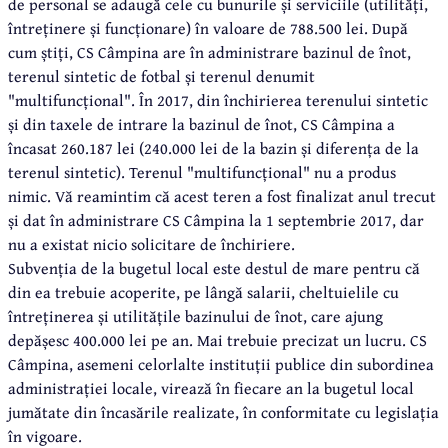
de personal se adaugă cele cu bunurile și serviciile (utilități,
întreținere și funcționare) în valoare de 788.500 lei. După
cum știți, CS Câmpina are în administrare bazinul de înot,
terenul sintetic de fotbal și terenul denumit
"multifuncțional". În 2017, din închirierea terenului sintetic
și din taxele de intrare la bazinul de înot, CS Câmpina a
încasat 260.187 lei (240.000 lei de la bazin și diferența de la
terenul sintetic). Terenul "multifuncțional" nu a produs
nimic. Vă reamintim că acest teren a fost finalizat anul trecut
și dat în administrare CS Câmpina la 1 septembrie 2017, dar
nu a existat nicio solicitare de închiriere.
Subvenția de la bugetul local este destul de mare pentru că
din ea trebuie acoperite, pe lângă salarii, cheltuielile cu
întreținerea și utilitățile bazinului de înot, care ajung
depășesc 400.000 lei pe an. Mai trebuie precizat un lucru. CS
Câmpina, asemeni celorlalte instituții publice din subordinea
administrației locale, virează în fiecare an la bugetul local
jumătate din încasările realizate, în conformitate cu legislația
în vigoare.