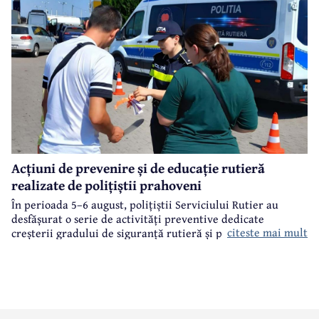
Acțiuni de prevenire și de educație rutieră
realizate de polițiștii prahoveni
În perioada 5–6 august, polițiștii Serviciului Rutier au
desfășurat o serie de activități preventive dedicate
citeste mai mult
creșterii gradului de siguranță rutieră și promovării unui
comportament responsabil în trafic, în contextul sezonului
estival.