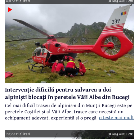
401 vizualizari
08 Aug 2026 17:01
Intervenție dificilă pentru salvarea a doi
alpiniști blocați în peretele Văii Albe din Bucegi
Cel mai dificil traseu de alpinism din Munții Bucegi este pe
peretele Coștilei și al Văii Albe, trasee care necesită un
citeste mai mult
echipament adevcat, experiență și o pregătire specifică.
798 vizualizari
08 Aug 2026 15:06