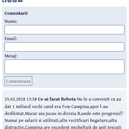
Comentarii
Nume:
Email:
Mesaj:
Comenteaza
25.02.2018 13:58
Ce-ai facut Bobota
Nu le-a convenit ca au
dat 1 miliard vechi cand era Fcm Campina,apoi l-au
desfiintat.Macar aia jucau in divizia B,unde este progresul?
Numai pe salarii si utilitati,alte rectificari bugetare,alta
distractie.Campina are excedent necheltuit de anii trecuti