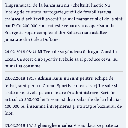
(imprumutati de la banca sau nu ) cheltuiti haotic.Nu
inteleg de ce atata hartogarie,studii de fezabilitate,sa
traiasca si arhitectii,avocatii,sa mai manance si ei de la stat
bani? Cu 200.000 ron, cat este repararea acoperisului la
Energetic repar complexul din Balcescu sau asfaltez
jumatate din Calea Doftanei
24.02.2018 08:34
Ni
Trebuie sa gândească dragul Consiliu
Local, Ca acest club sportiv trebuie sa si produce ceva, nu
numai sa consume.
23.02.2018 18:19
Admin
Banii nu sunt pentru echipa de
fotbal, sunt pentru Clubul Sportiv cu toate secțiile sale și
toate obiectivele pe care le are în administrare. Scrie în
articol că 350.000 lei înseamnă doar salariile de la club, iar
400.000 lei înseamnă întreținerea și utilitățile bazinului de
înot.
23.02.2018 15:15
gheorghe nicolea
Vreau daca se poate sa