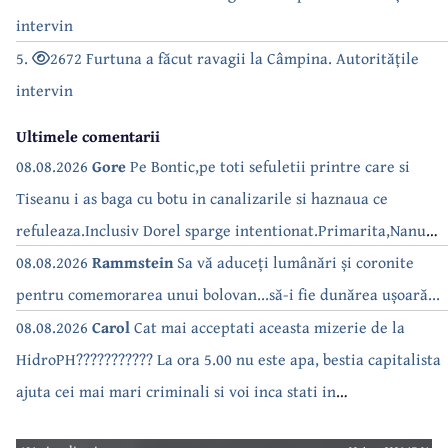
intervin
5.
2672 Furtuna a făcut ravagii la Câmpina. Autoritățile
intervin
Ultimele comentarii
08.08.2026
Gore
Pe Bontic,pe toti sefuletii printre care si
Tiseanu i as baga cu botu in canalizarile si haznaua ce
refuleaza.Inclusiv Dorel sparge intentionat.Primarita,Nanu
bea apa de la robinet.Asta as intreba o si pe Izabel Mitrea
08.08.2026
Rammstein
Sa vă aduceți lumânări și coronite
pentru comemorarea unui bolovan...să-i fie dunărea ușoară...
08.08.2026
Carol
Cat mai acceptati aceasta mizerie de la
HidroPH??????????? La ora 5.00 nu este apa, bestia capitalista
ajuta cei mai mari criminali si voi inca stati in
case???????????????