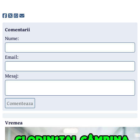
Comentarii
Nume:
Email:
Mesaj:
Comenteaza
Vremea