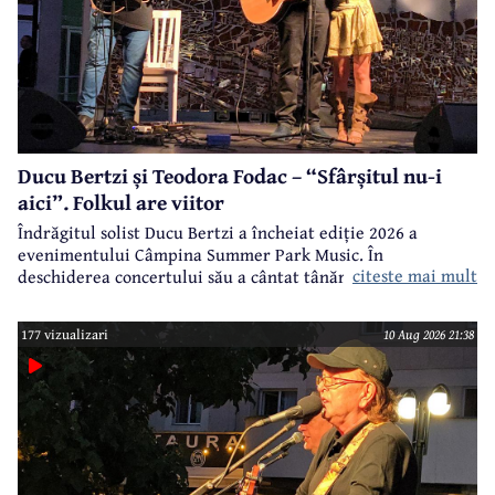
Ducu Bertzi și Teodora Fodac – “Sfârșitul nu-i
aici”. Folkul are viitor
Îndrăgitul solist Ducu Bertzi a încheiat ediție 2026 a
evenimentului Câmpina Summer Park Music. În
citeste mai mult
deschiderea concertului său a cântat tânăra câmpineancă
Teodora Fodac (16 ani), frumoasă și extrem de talentată.
177 vizualizari
10 Aug 2026 21:38