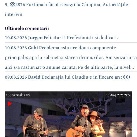
5.
2876 Furtuna a făcut ravagii la Câmpina. Autoritățile
intervin
Ultimele comentarii
10.08.2026
Jurgen
Felicitari ! Profesionisti si dedicati.
10.08.2026
Gabi
Problema asta are doua componente
principale: apa la robinet si starea drumurilor. Am senzatia ca
aici s-a rasturnat o anume caruta. Pe de alta parte, la nivel
national, serialul asta deja a difuzat episoadele 'fara apa' si
09.08.2026
David
Declarația lui Claudiu e in fiecare an :)))))
'fara energie'. Banuiesc ca urmeaza episodul 'fara hrana'.
155 vizualizari
10 Aug 2026 21:53