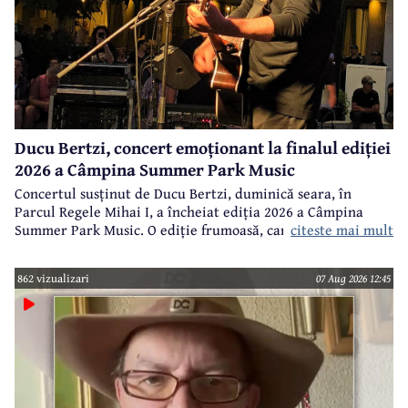
Ducu Bertzi, concert emoționant la finalul ediției
2026 a Câmpina Summer Park Music
Concertul susținut de Ducu Bertzi, duminică seara, în
Parcul Regele Mihai I, a încheiat ediția 2026 a Câmpina
citeste mai mult
Summer Park Music. O ediție frumoasă, care a reunit mii de
spectatori la concertele incluse în program.
862 vizualizari
07 Aug 2026 12:45