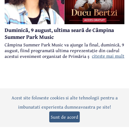
Duminică, 9 august, ultima seară de Câmpina
Summer Park Music
Câmpina Summer Park Music va ajunge la final, duminică, 9
august, fiind programată ultima reprezentație din cadrul
citeste mai mult
acestui eveniment organizat de Primăria și Consiliul Local
Câmpina și Casa de Cultură „Geo Bogza” Câmpia.
Acest site foloseste cookies si alte tehnologii pentru a
Actualitate
Politică
Social
Eveniment
Interviuri
imbunatati experienta dumneavoastra pe site!
Sănătate
Editorial
Sport
Anunțuri
Joburi
Turism
Sunt de acord