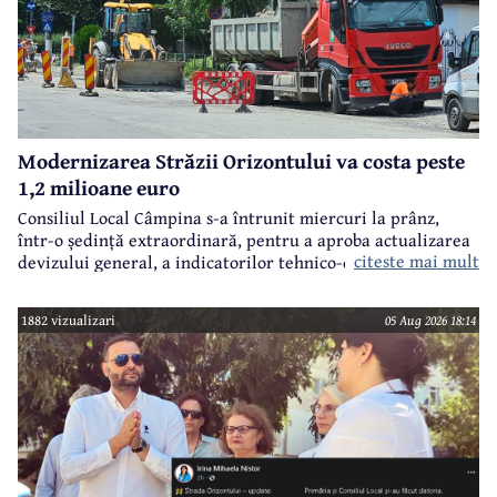
Modernizarea Străzii Orizontului va costa peste
1,2 milioane euro
Consiliul Local Câmpina s-a întrunit miercuri la prânz,
într-o ședință extraordinară, pentru a aproba actualizarea
citeste mai mult
devizului general, a indicatorilor tehnico-economici și a
sumei reprezentând finanțarea de la bugetul local pentru
realizarea modernizării Străzii Orizontului, obiectiv
1882 vizualizari
05 Aug 2026 18:14
finanțat prin Programul Național de Investiții ”Anghel
Saligny”.