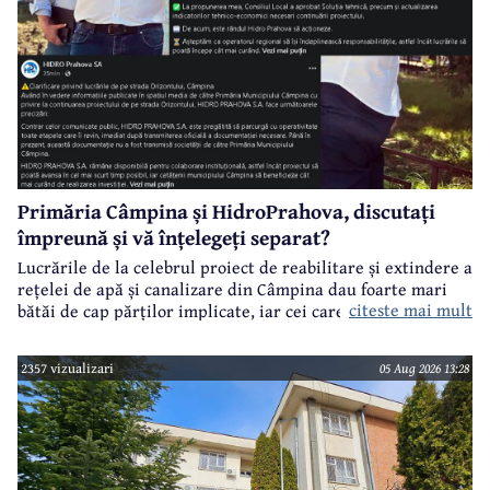
Primăria Câmpina și HidroPrahova, discutați
împreună și vă înțelegeți separat?
Lucrările de la celebrul proiect de reabilitare și extindere a
rețelei de apă și canalizare din Câmpina dau foarte mari
citeste mai mult
bătăi de cap părților implicate, iar cei care suferă sunt
câmpinenii. Exemplul cel mai elocvent - "dureroasa" stradă
Orizontului.
2357 vizualizari
05 Aug 2026 13:28