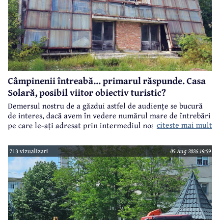
Câmpinenii întreabă... primarul răspunde. Casa
Solară, posibil viitor obiectiv turistic?
Demersul nostru de a găzdui astfel de audiențe se bucură
de interes, dacă avem în vedere numărul mare de întrebări
citeste mai mult
pe care le-ați adresat prin intermediul nostru primarului
municipiului Câmpina, Irina Nistor.
713 vizualizari
05 Aug 2026 19:59