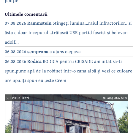
poliție
Ultimele comentarii
07.08.2026
Rammstein
Stingeți lumina...raiul infractorilor...si
ăsta e doar inceputul...trăiască USR partid fascist și bolovan
adolf...
06.08.2026
semprona
a ajuns o epava
06.08.2026
Rodica
RODICA pentru CRISADI: am uitat sa-ti
spun,pune apă de la robinet intr-o cana albă și vezi ce culoare
are apa.Iți spun eu ,este Crem
861 vizualizari
06 Aug 2026 14:14