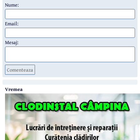
Nume:
Email:
Mesaj:
Comenteaza
Vremea