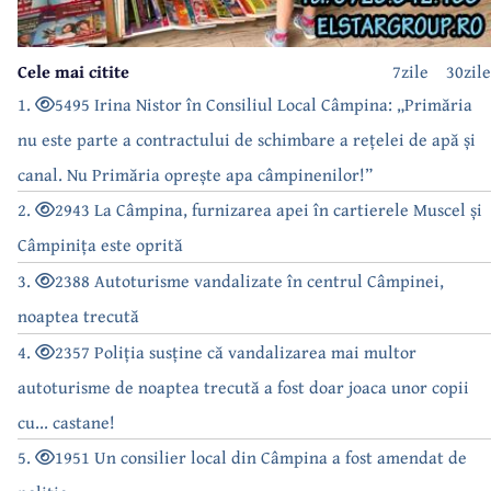
Cele mai citite
7zile
30zile
1.
5495 Irina Nistor în Consiliul Local Câmpina: „Primăria
nu este parte a contractului de schimbare a rețelei de apă și
canal. Nu Primăria oprește apa câmpinenilor!”
2.
2943 La Câmpina, furnizarea apei în cartierele Muscel și
Câmpinița este oprită
3.
2388 Autoturisme vandalizate în centrul Câmpinei,
noaptea trecută
4.
2357 Poliția susține că vandalizarea mai multor
autoturisme de noaptea trecută a fost doar joaca unor copii
cu... castane!
5.
1951 Un consilier local din Câmpina a fost amendat de