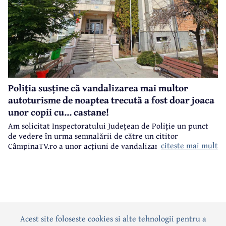
Poliția susține că vandalizarea mai multor
autoturisme de noaptea trecută a fost doar joaca
unor copii cu... castane!
Am solicitat Inspectoratului Județean de Poliție un punct
de vedere în urma semnalării de către un cititor
citeste mai mult
CâmpinaTV.ro a unor acțiuni de vandalizare a unor
autoturisme, noaptea trecută, în centrul municipiului
Câmpina.
Acest site foloseste cookies si alte tehnologii pentru a