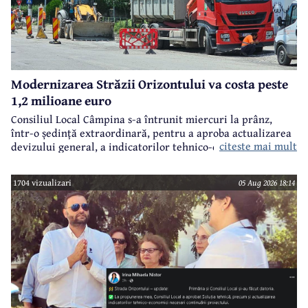
Modernizarea Străzii Orizontului va costa peste
1,2 milioane euro
Consiliul Local Câmpina s-a întrunit miercuri la prânz,
într-o ședință extraordinară, pentru a aproba actualizarea
citeste mai mult
devizului general, a indicatorilor tehnico-economici și a
sumei reprezentând finanțarea de la bugetul local pentru
realizarea modernizării Străzii Orizontului, obiectiv
1704 vizualizari
05 Aug 2026 18:14
finanțat prin Programul Național de Investiții ”Anghel
Saligny”.