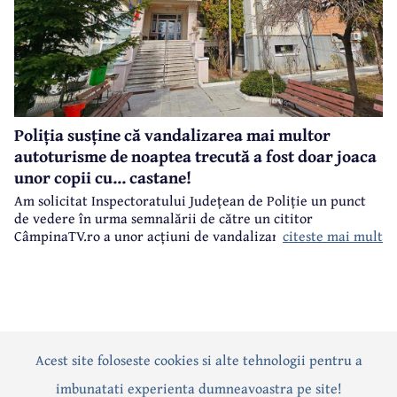
Poliția susține că vandalizarea mai multor
autoturisme de noaptea trecută a fost doar joaca
unor copii cu... castane!
Am solicitat Inspectoratului Județean de Poliție un punct
de vedere în urma semnalării de către un cititor
citeste mai mult
CâmpinaTV.ro a unor acțiuni de vandalizare a unor
autoturisme, noaptea trecută, în centrul municipiului
Câmpina.
Acest site foloseste cookies si alte tehnologii pentru a
Actualitate
Politică
Social
Eveniment
Interviuri
imbunatati experienta dumneavoastra pe site!