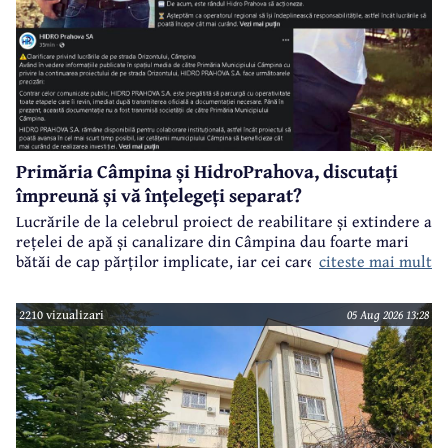
Primăria Câmpina și HidroPrahova, discutați
împreună și vă înțelegeți separat?
Lucrările de la celebrul proiect de reabilitare și extindere a
rețelei de apă și canalizare din Câmpina dau foarte mari
citeste mai mult
bătăi de cap părților implicate, iar cei care suferă sunt
câmpinenii. Exemplul cel mai elocvent - "dureroasa" stradă
Orizontului.
2210 vizualizari
05 Aug 2026 13:28