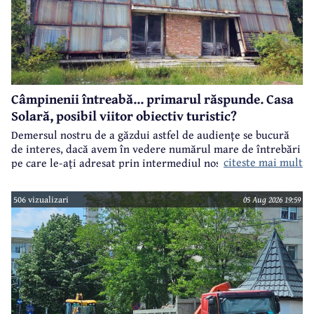
Câmpinenii întreabă... primarul răspunde. Casa
Solară, posibil viitor obiectiv turistic?
Demersul nostru de a găzdui astfel de audiențe se bucură
de interes, dacă avem în vedere numărul mare de întrebări
citeste mai mult
pe care le-ați adresat prin intermediul nostru primarului
municipiului Câmpina, Irina Nistor.
506 vizualizari
05 Aug 2026 19:59