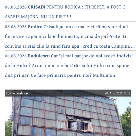
06.08.2026
CRISADI
PENTRU RODICA : ITI REPET, A FOST O
AVARIE MAJORA, NU UN PIRT !!!!
06.08.2026
Rodica
Crisadi,acum ce mai zici că nu s-a reluat
furnizarea apei nici la 6 dimineata,in ziua de joi?Poate iti
convine sa stai zile la rand fara apa , cred ca toata Campina s-
a săturat de cate ori se tot oprește apa!!
06.08.2026
Radulescu
Cat își mai bat joc de noi acesti indivizi
de la Hidro? Acum nu mai e hotărârea lui Hidro cum spune
dna primar. Ce face primaria pentru noi? Multumim
109 vizualizari
06 Aug 2026 14:14