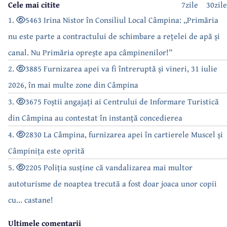
Cele mai citite
7zile
30zile
1.
5463 Irina Nistor în Consiliul Local Câmpina: „Primăria
nu este parte a contractului de schimbare a rețelei de apă și
canal. Nu Primăria oprește apa câmpinenilor!”
2.
3885 Furnizarea apei va fi întreruptă și vineri, 31 iulie
2026, în mai multe zone din Câmpina
3.
3675 Foștii angajați ai Centrului de Informare Turistică
din Câmpina au contestat în instanță concedierea
4.
2830 La Câmpina, furnizarea apei în cartierele Muscel și
Câmpinița este oprită
5.
2205 Poliția susține că vandalizarea mai multor
autoturisme de noaptea trecută a fost doar joaca unor copii
cu... castane!
Ultimele comentarii