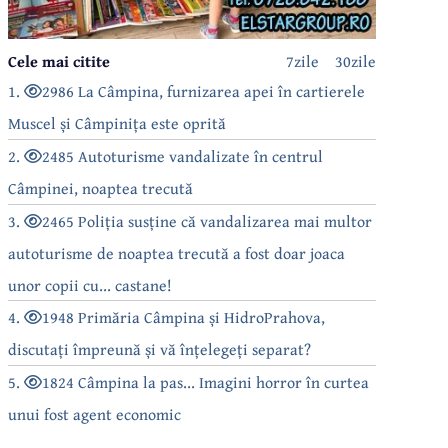
Cele mai citite
7zile
30zile
1.
2986 La Câmpina, furnizarea apei în cartierele
Muscel și Câmpinița este oprită
2.
2485 Autoturisme vandalizate în centrul
Câmpinei, noaptea trecută
3.
2465 Poliția susține că vandalizarea mai multor
autoturisme de noaptea trecută a fost doar joaca
unor copii cu... castane!
4.
1948 Primăria Câmpina și HidroPrahova,
discutați împreună și vă înțelegeți separat?
5.
1824 Câmpina la pas... Imagini horror în curtea
unui fost agent economic