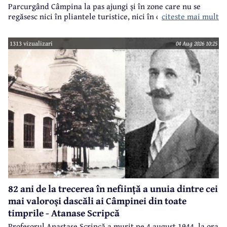
Parcurgând Câmpina la pas ajungi și în zone care nu se
regăsesc nici în pliantele turistice, nici în cele.. electorale.
citeste mai mult
1313 vizualizari
04 Aug 2026 10:25
82 ani de la trecerea în neființă a unuia dintre cei
mai valoroși dascăli ai Câmpinei din toate
timprile - Atanase Scripcă
Profesorul Anastase Scripcă a murit pe 4 august 1944, la ora