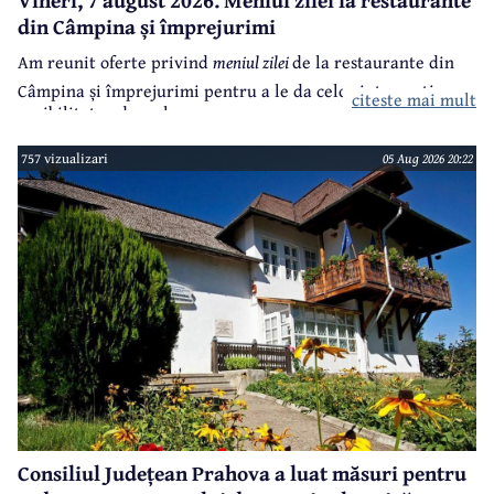
din Câmpina și împrejurimi
Am reunit oferte privind
meniul zilei
de la restaurante din
Câmpina și împrejurimi pentru a le da celor interesați
citeste mai mult
posibilitatea de a alege.
757 vizualizari
05 Aug 2026 20:22
Consiliul Județean Prahova a luat măsuri pentru