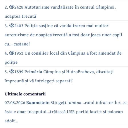
2.
2428 Autoturisme vandalizate în centrul Câmpinei,
noaptea trecută
3.
2403 Poliția susține că vandalizarea mai multor
autoturisme de noaptea trecută a fost doar joaca unor copii
cu... castane!
4.
1953 Un consilier local din Câmpina a fost amendat de
poliție
5.
1899 Primăria Câmpina și HidroPrahova, discutați
împreună și vă înțelegeți separat?
Ultimele comentarii
07.08.2026
Rammstein
Stingeți lumina...raiul infractorilor...si
ăsta e doar inceputul...trăiască USR partid fascist și bolovan
adolf...