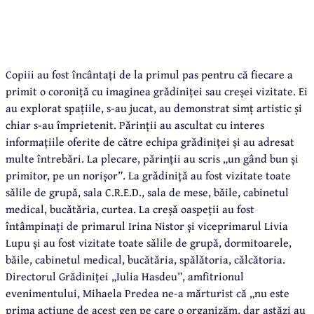
Copiii au fost încântați de la primul pas pentru că fiecare a
primit o coronițǎ cu imaginea grǎdiniței sau creșei vizitate. Ei
au explorat spațiile, s-au jucat, au demonstrat simț artistic și
chiar s-au împrietenit. Pǎrinții au ascultat cu interes
informațiile oferite de cǎtre echipa grǎdiniței și au adresat
multe întrebǎri. La plecare, pǎrinții au scris „un gând bun și
primitor, pe un norișor”. La grǎdinițǎ au fost vizitate toate
sǎlile de grupǎ, sala C.R.E.D., sala de mese, bǎile, cabinetul
medical, bucǎtǎria, curtea. La creșǎ oaspeții au fost
întâmpinați de primarul Irina Nistor și viceprimarul Livia
Lupu și au fost vizitate toate sǎlile de grupǎ, dormitoarele,
bǎile, cabinetul medical, bucǎtǎria, spǎlǎtoria, cǎlcǎtoria.
Directorul Grădiniței „Iulia Hasdeu”, amfitrionul
evenimentului, Mihaela Predea ne-a mărturist că „nu este
prima acțiune de acest gen pe care o organizăm, dar astăzi au