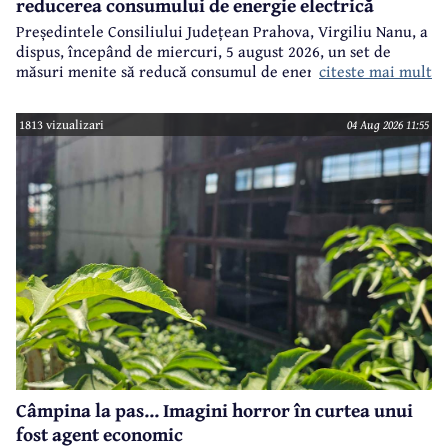
reducerea consumului de energie electrică
Președintele Consiliului Județean Prahova, Virgiliu Nanu, a
dispus, începând de miercuri, 5 august 2026, un set de
citeste mai mult
măsuri menite să reducă consumul de energie electrică în
toate imobilele aflate în proprietatea Consiliului Județean,
ca parte a unui demers mai amplu de utilizare responsabilă
1813 vizualizari
04 Aug 2026 11:55
a fondurilor publice.
Câmpina la pas... Imagini horror în curtea unui
fost agent economic