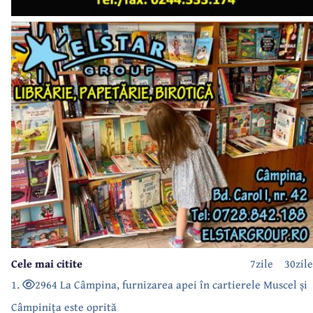
Cele mai citite
7zile
30zile
1.
2964 La Câmpina, furnizarea apei în cartierele Muscel și
Câmpinița este oprită