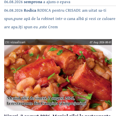
06.08.2026
semprona
a ajuns o epava
06.08.2026
Rodica
RODICA pentru CRISADI: am uitat sa-ti
spun,pune apă de la robinet intr-o cana albă și vezi ce culoare
are apa.Iți spun eu ,este Crem
231 vizualizari
07 Aug 2026 08:43
Vineri, 7 august 2026. Meniul zilei la restaurante