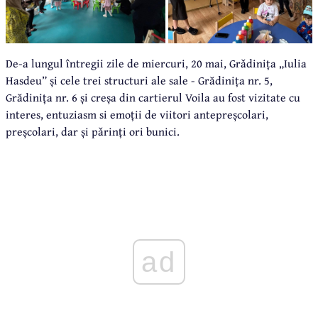
De-a lungul întregii zile de miercuri, 20 mai, Grǎdinița „Iulia
Hasdeu” și cele trei structuri ale sale - Grădinița nr. 5,
Grădinița nr. 6 și creșa din cartierul Voila au fost vizitate cu
interes, entuziasm si emoții de viitori antepreșcolari,
preșcolari, dar și pǎrinți ori bunici.
ad