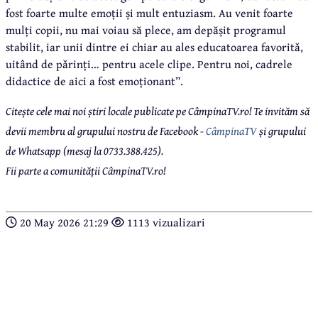
fost foarte multe emoții și mult entuziasm. Au venit foarte
mulți copii, nu mai voiau să plece, am depășit programul
stabilit, iar unii dintre ei chiar au ales educatoarea favoritǎ,
uitând de pǎrinți… pentru acele clipe. Pentru noi, cadrele
didactice de aici a fost emoționant”.
Citește cele mai noi știri locale publicate pe CâmpinaTV.ro! Te invităm să
devii membru al grupului nostru de Facebook -
CâmpinaTV
și grupului
de Whatsapp (mesaj la 0733.388.425).
Fii parte a comunității CâmpinaTV.ro!
20 May 2026 21:29
1113 vizualizari