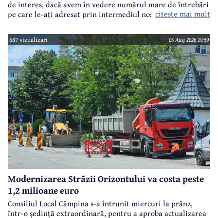
de interes, dacă avem în vedere numărul mare de întrebări
citeste mai mult
pe care le-ați adresat prin intermediul nostru primarului
municipiului Câmpina, Irina Nistor.
687 vizualizari
05 Aug 2026 19:59
Modernizarea Străzii Orizontului va costa peste
1,2 milioane euro
Consiliul Local Câmpina s-a întrunit miercuri la prânz,
într-o ședință extraordinară, pentru a aproba actualizarea