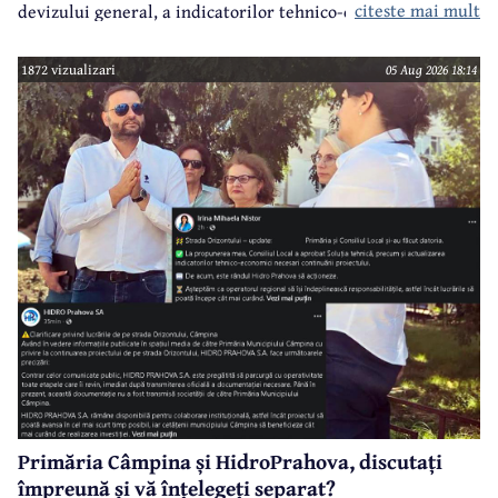
citeste mai mult
devizului general, a indicatorilor tehnico-economici și a
sumei reprezentând finanțarea de la bugetul local pentru
realizarea modernizării Străzii Orizontului, obiectiv
1872 vizualizari
05 Aug 2026 18:14
finanțat prin Programul Național de Investiții ”Anghel
Saligny”.
Primăria Câmpina și HidroPrahova, discutați
împreună și vă înțelegeți separat?