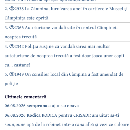
2.
2938 La Câmpina, furnizarea apei în cartierele Muscel și
Câmpinița este oprită
3.
2366 Autoturisme vandalizate în centrul Câmpinei,
noaptea trecută
4.
2342 Poliția susține că vandalizarea mai multor
autoturisme de noaptea trecută a fost doar joaca unor copii
cu... castane!
5.
1949 Un consilier local din Câmpina a fost amendat de
poliție
Ultimele comentarii
06.08.2026
semprona
a ajuns o epava
06.08.2026
Rodica
RODICA pentru CRISADI: am uitat sa-ti
spun,pune apă de la robinet intr-o cana albă și vezi ce culoare