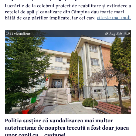
Lucrările de la celebrul proiect de reabilitare și extindere a
rețelei de apă și canalizare din Câmpina dau foarte mari
citeste mai mult
bătăi de cap părților implicate, iar cei care suferă sunt
câmpinenii. Exemplul cel mai elocvent - "dureroasa" stradă
Orizontului.
2343 vizualizari
05 Aug 2026 13:28
Poliția susține că vandalizarea mai multor
autoturisme de noaptea trecută a fost doar joaca
unor copii cu... castane!