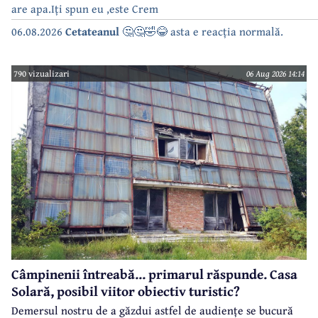
are apa.Iți spun eu ,este Crem
06.08.2026
Cetateanul
🤔🤔🤣😂 asta e reacția normală.
790 vizualizari
06 Aug 2026 14:14
Câmpinenii întreabă... primarul răspunde. Casa
Solară, posibil viitor obiectiv turistic?
Demersul nostru de a găzdui astfel de audiențe se bucură