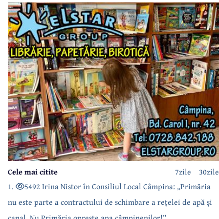
Cele mai citite
7zile
30zile
1.
5492 Irina Nistor în Consiliul Local Câmpina: „Primăria
nu este parte a contractului de schimbare a rețelei de apă și
canal. Nu Primăria oprește apa câmpinenilor!”