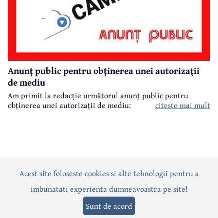
Anunț public pentru obținerea unei autorizații
de mediu
Am primit la redacție următorul anunț public pentru
obținerea unei autorizații de mediu:
citeste mai mult
Acest site foloseste cookies si alte tehnologii pentru a
Actualitate
Politică
Social
Eveniment
Interviuri
imbunatati experienta dumneavoastra pe site!
Sănătate
Editorial
Sport
Anunțuri
Joburi
Turism
Sunt de acord