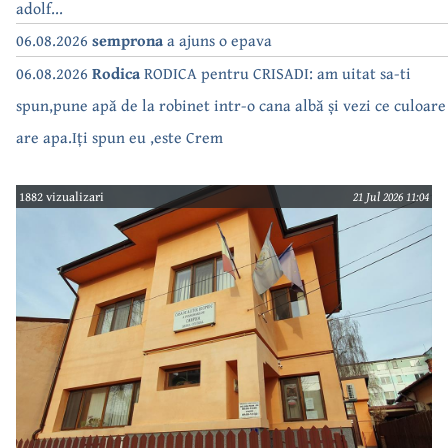
adolf...
06.08.2026
semprona
a ajuns o epava
06.08.2026
Rodica
RODICA pentru CRISADI: am uitat sa-ti
spun,pune apă de la robinet intr-o cana albă și vezi ce culoare
are apa.Iți spun eu ,este Crem
1882 vizualizari
21 Jul 2026 11:04