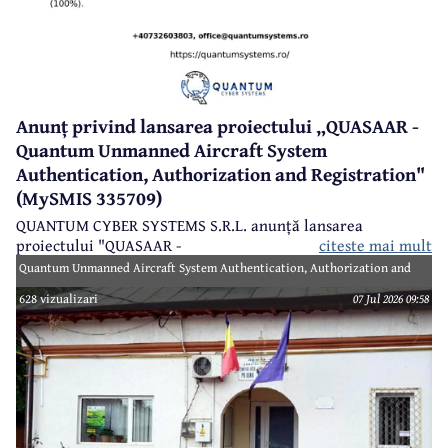
Anunț privind lansarea proiectului „QUASAAR -
Quantum Unmanned Aircraft System
Authentication, Authorization and Registration"
(MySMIS 335709)
QUANTUM CYBER SYSTEMS S.R.L. anunță lansarea
proiectului "QUASAAR -
citeste mai mult
Quantum Unmanned Aircraft System Authentication, Authorization and
Registration" (MySMIS 335709), finanțat prin Programul Creștere
628 vizualizari
07 Jul 2026 09:58
Inteligentă, Digitalizare și Instrumente Financiare 2021-2027 (PoCIDIF) din
Fondul European de Dezvoltare Regională (FEDR).