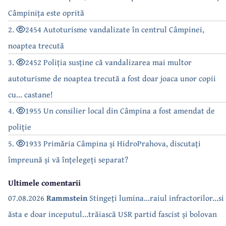
Câmpinița este oprită
2.
2454 Autoturisme vandalizate în centrul Câmpinei,
noaptea trecută
3.
2452 Poliția susține că vandalizarea mai multor
autoturisme de noaptea trecută a fost doar joaca unor copii
cu... castane!
4.
1955 Un consilier local din Câmpina a fost amendat de
poliție
5.
1933 Primăria Câmpina și HidroPrahova, discutați
împreună și vă înțelegeți separat?
Ultimele comentarii
07.08.2026
Rammstein
Stingeți lumina...raiul infractorilor...si
ăsta e doar inceputul...trăiască USR partid fascist și bolovan