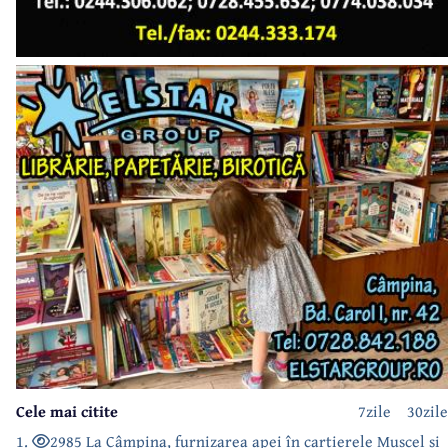
Cele mai citite
7zile
30zile
1.
2985 La Câmpina, furnizarea apei în cartierele Muscel și