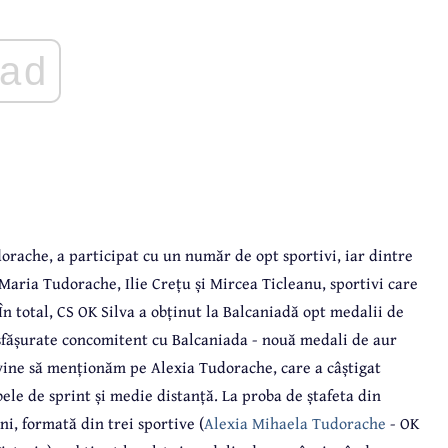
ad
rache, a participat cu un număr de opt sportivi, iar dintre
aria Tudorache, Ilie Crețu și Mircea Ticleanu, sportivi care
 În total, CS OK Silva a obținut la Balcaniadă opt medalii de
esfășurate concomitent cu Balcaniada - nouă medali de aur
uvine să menționăm pe Alexia Tudorache, care a câștigat
ele de sprint și medie distanță. La proba de ștafeta din
ni, formată din trei sportive (
Alexia Mihaela Tudorache
- OK