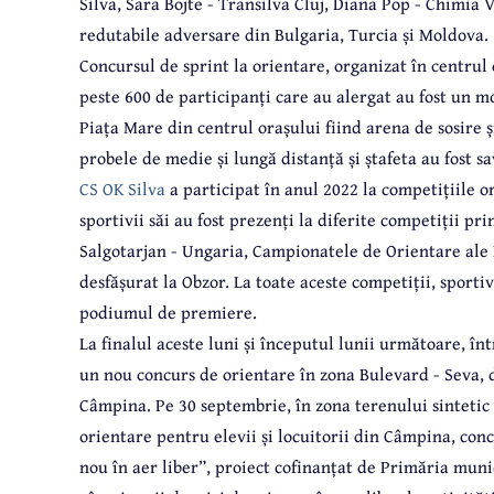
Silva, Sara Bojte - Transilva Cluj, Diana Pop - Chimia 
redutabile adversare din Bulgaria, Turcia și Moldova.
Concursul de sprint la orientare, organizat în centrul 
peste 600 de participanți care au alergat au fost un mo
Piața Mare din centrul orașului fiind arena de sosire ș
probele de medie și lungă distanță și ștafeta au fost s
CS OK Silva
a participat în anul 2022 la competițiile or
sportivii săi au fost prezenți la diferite competiții 
Salgotarjan - Ungaria, Campionatele de Orientare ale 
desfășurat la Obzor. La toate aceste competiții, sporti
podiumul de premiere.
La finalul aceste luni și începutul lunii următoare, î
un nou concurs de orientare în zona Bulevard - Seva,
Câmpina. Pe 30 septembrie, în zona terenului sintetic
orientare pentru elevii și locuitorii din Câmpina, co
nou în aer liber”, proiect cofinanțat de Primăria muni