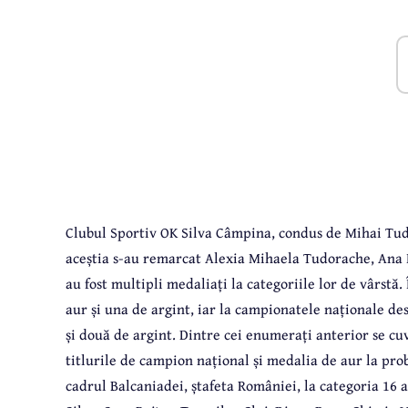
Clubul Sportiv OK Silva Câmpina, condus de Mihai Tudo
aceștia s-au remarcat Alexia Mihaela Tudorache, Ana M
au fost multipli medaliați la categoriile lor de vârstă.
aur și una de argint, iar la campionatele naționale d
și două de argint. Dintre cei enumerați anterior se c
titlurile de campion național și medalia de aur la prob
cadrul Balcaniadei, ștafeta României, la categoria 16 a