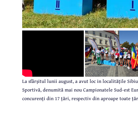
La sfârșitul lunii august, a avut loc in localitățile Sib
Sportivă, denumită mai nou Campionatele Sud-est Eur
concurenți din 17 țări, respectiv din aproape toate țăr