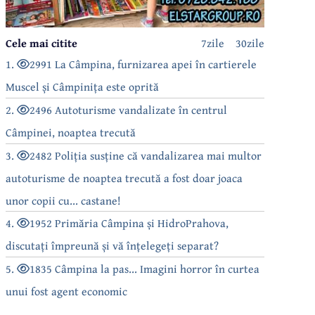
Cele mai citite
7zile
30zile
1.
2991 La Câmpina, furnizarea apei în cartierele
Muscel și Câmpinița este oprită
2.
2496 Autoturisme vandalizate în centrul
Câmpinei, noaptea trecută
3.
2482 Poliția susține că vandalizarea mai multor
autoturisme de noaptea trecută a fost doar joaca
unor copii cu... castane!
4.
1952 Primăria Câmpina și HidroPrahova,
discutați împreună și vă înțelegeți separat?
5.
1835 Câmpina la pas... Imagini horror în curtea
unui fost agent economic