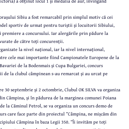
Victoria) a obținut locul 1 și medalia de aur, învingând
orașului Sibiu a fost remarcabil prin simplul motiv că cei
del sportiv de urmat pentru turiștii și locuitorii Sibiului,
i premiere a concursului. Iar alergările prin pădure la
avurate de către toți concurenții.
ganizate la nivel național, iar la nivel internațional,
printre cele mai importante fiind Campionatele Europene de la
Bavariei de la Bodenmais și Cupa Bulgariei, concurs
vii de la clubul câmpinean s-au remarcat și au urcat pe
ntre 30 septembrie și 2 octombrie, Clubul OK SILVA va organiza
 din Câmpina, și în pădurea de la marginea comunei Poiana
 de la Căminul Petrol, se va organiza un concurs demo de
ncurs care face parte din proiectul ”Câmpina, ne mișcăm din
cipiului Câmpina în baza Legii 350. ”Îi invităm pe toți