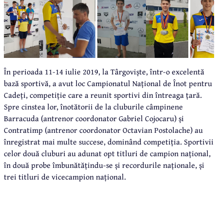
În perioada 11-14 iulie 2019, la Târgoviște, într-o excelentă
bază sportivă, a avut loc Campionatul Național de Înot pentru
Cadeți, competiție care a reunit sportivi din întreaga țară.
Spre cinstea lor, înotătorii de la cluburile câmpinene
Barracuda (antrenor coordonator Gabriel Cojocaru) și
Contratimp (antrenor coordonator Octavian Postolache) au
înregistrat mai multe succese, dominând competiția. Sportivii
celor două cluburi au adunat opt titluri de campion național,
în două probe îmbunătățindu-se și recordurile naționale, și
trei titluri de vicecampion național.