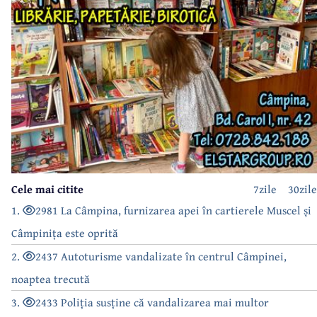
Cele mai citite
7zile
30zile
1.
2981 La Câmpina, furnizarea apei în cartierele Muscel și
Câmpinița este oprită
2.
2437 Autoturisme vandalizate în centrul Câmpinei,
noaptea trecută
3.
2433 Poliția susține că vandalizarea mai multor