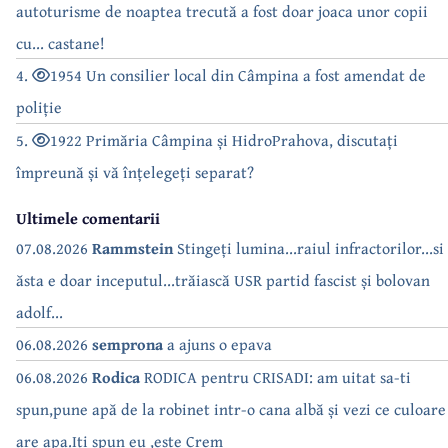
autoturisme de noaptea trecută a fost doar joaca unor copii
cu... castane!
4.
1954 Un consilier local din Câmpina a fost amendat de
poliție
5.
1922 Primăria Câmpina și HidroPrahova, discutați
împreună și vă înțelegeți separat?
Ultimele comentarii
07.08.2026
Rammstein
Stingeți lumina...raiul infractorilor...si
ăsta e doar inceputul...trăiască USR partid fascist și bolovan
adolf...
06.08.2026
semprona
a ajuns o epava
06.08.2026
Rodica
RODICA pentru CRISADI: am uitat sa-ti
spun,pune apă de la robinet intr-o cana albă și vezi ce culoare
are apa.Iți spun eu ,este Crem