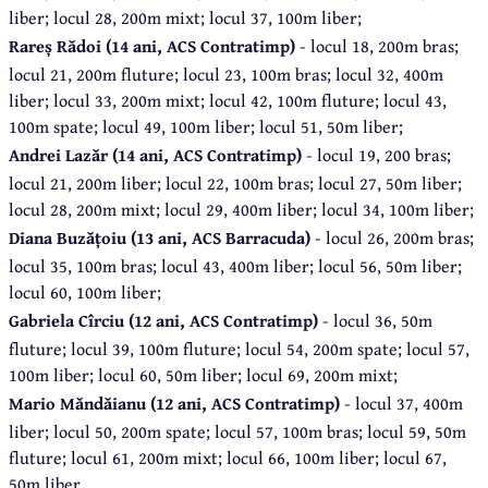
liber; locul 28, 200m mixt; locul 37, 100m liber;
Rareș Rădoi (14 ani, ACS Contratimp)
- locul 18, 200m bras;
locul 21, 200m fluture; locul 23, 100m bras; locul 32, 400m
liber; locul 33, 200m mixt; locul 42, 100m fluture; locul 43,
100m spate; locul 49, 100m liber; locul 51, 50m liber;
Andrei Lazăr (14 ani, ACS Contratimp)
- locul 19, 200 bras;
locul 21, 200m liber; locul 22, 100m bras; locul 27, 50m liber;
locul 28, 200m mixt; locul 29, 400m liber; locul 34, 100m liber;
Diana Buzățoiu (13 ani, ACS Barracuda)
- locul 26, 200m bras;
locul 35, 100m bras; locul 43, 400m liber; locul 56, 50m liber;
locul 60, 100m liber;
Gabriela Cîrciu (12 ani, ACS Contratimp)
- locul 36, 50m
fluture; locul 39, 100m fluture; locul 54, 200m spate; locul 57,
100m liber; locul 60, 50m liber; locul 69, 200m mixt;
Mario Măndăianu (12 ani, ACS Contratimp)
- locul 37, 400m
liber; locul 50, 200m spate; locul 57, 100m bras; locul 59, 50m
fluture; locul 61, 200m mixt; locul 66, 100m liber; locul 67,
50m liber.