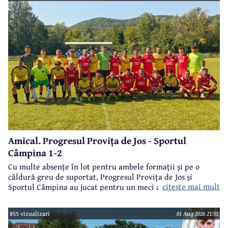
Amical. Progresul Provița de Jos - Sportul
Câmpina 1-2
Cu multe absențe în lot pentru ambele formații și pe o
căldură greu de suportat, Progresul Provița de Jos și
citeste mai mult
Sportul Câmpina au jucat pentru un meci amical.
855 vizualizari
01 Aug 2026 21:51