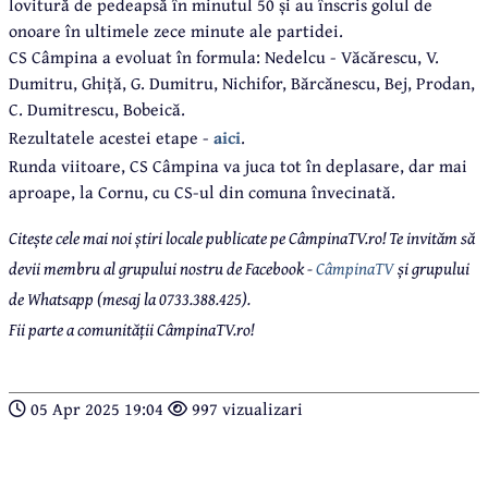
lovitură de pedeapsă în minutul 50 și au înscris golul de
onoare în ultimele zece minute ale partidei.
CS Câmpina a evoluat în formula: Nedelcu - Văcărescu, V.
Dumitru, Ghiță, G. Dumitru, Nichifor, Bărcănescu, Bej, Prodan,
C. Dumitrescu, Bobeică.
Rezultatele acestei etape -
aici
.
Runda viitoare, CS Câmpina va juca tot în deplasare, dar mai
aproape, la Cornu, cu CS-ul din comuna învecinată.
Citește cele mai noi știri locale publicate pe CâmpinaTV.ro! Te invităm să
devii membru al grupului nostru de Facebook -
CâmpinaTV
și grupului
de Whatsapp (mesaj la 0733.388.425).
Fii parte a comunității CâmpinaTV.ro!
05 Apr 2025 19:04
997 vizualizari