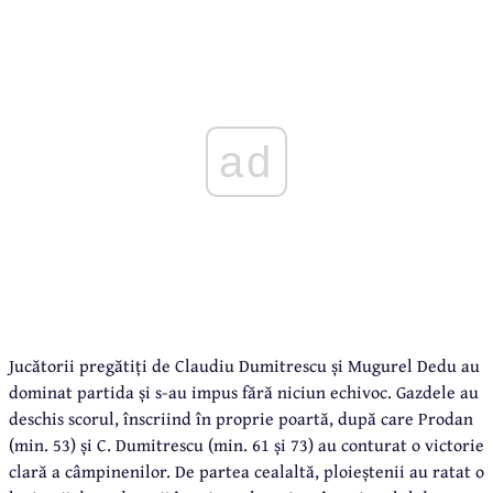
ad
Jucătorii pregătiți de Claudiu Dumitrescu și Mugurel Dedu au
dominat partida și s-au impus fără niciun echivoc. Gazdele au
deschis scorul, înscriind în proprie poartă, după care Prodan
(min. 53) și C. Dumitrescu (min. 61 și 73) au conturat o victorie
clară a câmpinenilor. De partea cealaltă, ploieștenii au ratat o