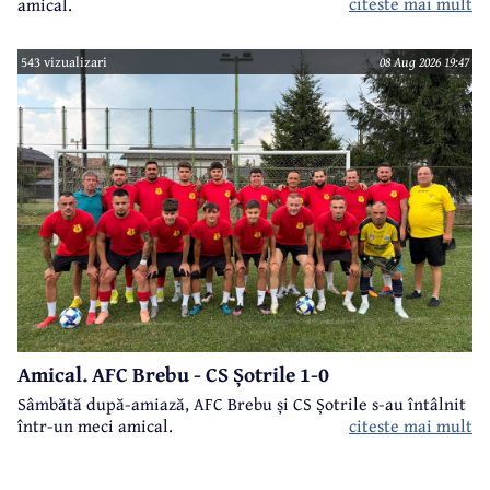
citeste mai mult
amical.
543 vizualizari
08 Aug 2026 19:47
Amical. AFC Brebu - CS Șotrile 1-0
Sâmbătă după-amiază, AFC Brebu și CS Șotrile s-au întâlnit
într-un meci amical.
citeste mai mult