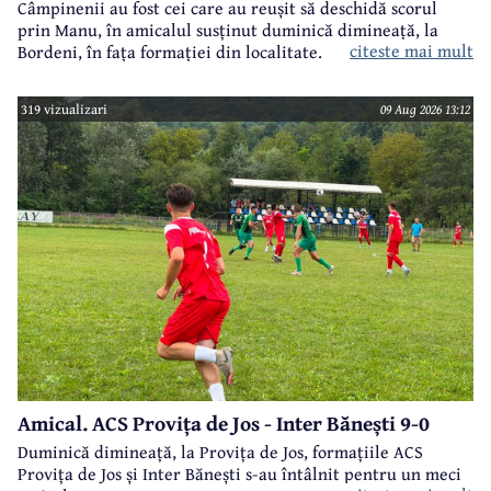
Câmpinenii au fost cei care au reușit să deschidă scorul
prin Manu, în amicalul susținut duminică dimineață, la
citeste mai mult
Bordeni, în fața formației din localitate.
319 vizualizari
09 Aug 2026 13:12
Amical. ACS Provița de Jos - Inter Bănești 9-0
Duminică dimineață, la Provița de Jos, formațiile ACS
Provița de Jos și Inter Bănești s-au întâlnit pentru un meci