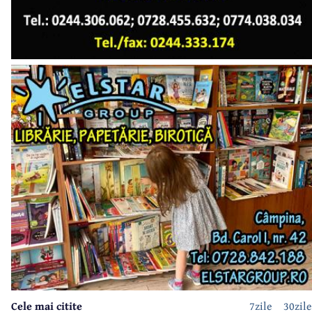
Cele mai citite
7zile
30zile