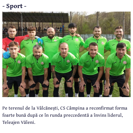
- Sport -
Pe terenul de la Vâlcănești, CS Câmpina a reconfirmat forma
foarte bună după ce în runda preccedentă a învins liderul,
Teleajen Văleni.