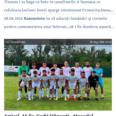
Tiseanu i as baga cu botu in canalizarile si haznaua ce
refuleaza.Inclusiv Dorel sparge intentionat.Primarita,Nanu
bea apa de la robinet.Asta as intreba o si pe Izabel Mitrea
08.08.2026
Rammstein
Sa vă aduceți lumânări și coronite
pentru comemorarea unui bolovan...să-i fie dunărea ușoară...
312 vizualizari
09 Aug 2026 15:14
Amical. AS Tg. Vechi Stăncești - Muscelul