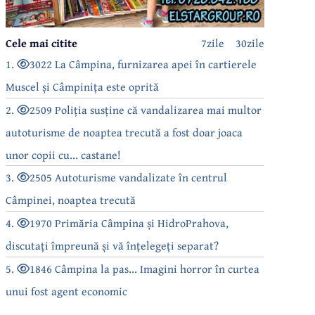
Cele mai citite
7zile
30zile
1.
3022 La Câmpina, furnizarea apei în cartierele
Muscel și Câmpinița este oprită
2.
2509 Poliția susține că vandalizarea mai multor
autoturisme de noaptea trecută a fost doar joaca
unor copii cu... castane!
3.
2505 Autoturisme vandalizate în centrul
Câmpinei, noaptea trecută
4.
1970 Primăria Câmpina și HidroPrahova,
discutați împreună și vă înțelegeți separat?
5.
1846 Câmpina la pas... Imagini horror în curtea
unui fost agent economic