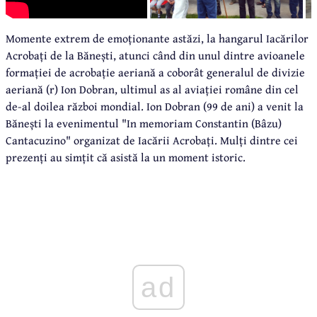
Momente extrem de emoționante astăzi, la hangarul Iacărilor
Acrobați de la Bănești, atunci când din unul dintre avioanele
formației de acrobație aeriană a coborât generalul de divizie
aeriană (r) Ion Dobran, ultimul as al aviației române din cel
de-al doilea război mondial. Ion Dobran (99 de ani) a venit la
Bănești la evenimentul "In memoriam Constantin (Bâzu)
Cantacuzino" organizat de Iacării Acrobați. Mulți dintre cei
prezenți au simțit că asistă la un moment istoric.
ad