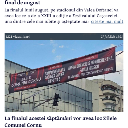
final de august
La finalul lunii august, pe stadionul din Valea Doftanei va
avea loc ce-a de-a XXIII-a ediție a Festivalului Cașcavelei,
citeste mai mult
una dintre cele mai iubite și așteptate manifestări de acest
gen din județul Prahova.
4221 vizualizari
27 Jul 2026 11:23
La finalul acestei săptămâni vor avea loc Zilele
Comunei Cornu