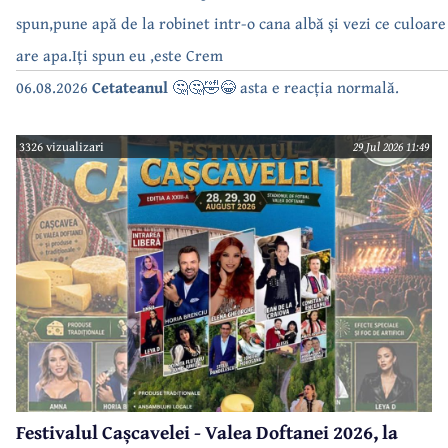
spun,pune apă de la robinet intr-o cana albă și vezi ce culoare
are apa.Iți spun eu ,este Crem
06.08.2026
Cetateanul
🤔🤔🤣😂 asta e reacția normală.
3326 vizualizari
29 Jul 2026 11:49
Festivalul Cașcavelei - Valea Doftanei 2026, la