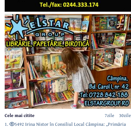
Cele mai citite
7zile
30zile
1.
5492 Irina Nistor în Consiliul Local Câmpina: „Primăria