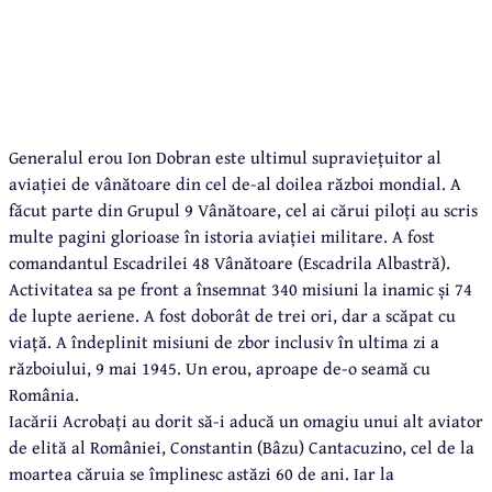
Generalul erou Ion Dobran este ultimul supraviețuitor al
aviației de vânătoare din cel de-al doilea război mondial. A
făcut parte din Grupul 9 Vânătoare, cel ai cărui piloți au scris
multe pagini glorioase în istoria aviației militare. A fost
comandantul Escadrilei 48 Vânătoare (Escadrila Albastră).
Activitatea sa pe front a însemnat 340 misiuni la inamic și 74
de lupte aeriene. A fost doborât de trei ori, dar a scăpat cu
viață. A îndeplinit misiuni de zbor inclusiv în ultima zi a
războiului, 9 mai 1945. Un erou, aproape de-o seamă cu
România.
Iacării Acrobați au dorit să-i aducă un omagiu unui alt aviator
de elită al României, Constantin (Bâzu) Cantacuzino, cel de la
moartea căruia se împlinesc astăzi 60 de ani. Iar la