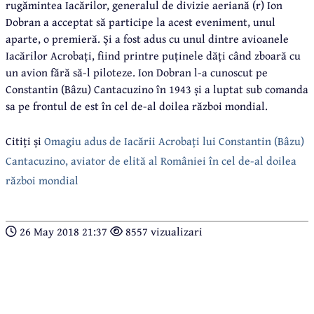
rugămintea Iacărilor, generalul de divizie aeriană (r) Ion
Dobran a acceptat să participe la acest eveniment, unul
aparte, o premieră. Și a fost adus cu unul dintre avioanele
Iacărilor Acrobați, fiind printre puținele dăți când zboară cu
un avion fără să-l piloteze. Ion Dobran l-a cunoscut pe
Constantin (Bâzu) Cantacuzino în 1943 și a luptat sub comanda
sa pe frontul de est în cel de-al doilea război mondial.
Citiți și
Omagiu adus de Iacării Acrobați lui Constantin (Bâzu)
Cantacuzino, aviator de elită al României în cel de-al doilea
război mondial
26 May 2018 21:37
8557 vizualizari