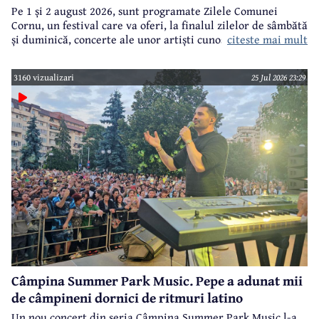
Pe 1 și 2 august 2026, sunt programate Zilele Comunei
Cornu, un festival care va oferi, la finalul zilelor de sâmbătă
citeste mai mult
și duminică, concerte ale unor artiști cunoscuți.
3160 vizualizari
25 Jul 2026 23:29
Câmpina Summer Park Music. Pepe a adunat mii
de câmpineni dornici de ritmuri latino
Un nou concert din seria Câmpina Summer Park Music l-a