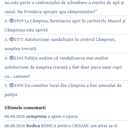
nu este parte a contractului de schimbare a rețelei de apă și
canal. Nu Primăria oprește apa câmpinenilor!”
2.
2939 La Câmpina, furnizarea apei în cartierele Muscel și
Câmpinița este oprită
3.
2372 Autoturisme vandalizate în centrul Câmpinei,
noaptea trecută
4.
2343 Poliția susține că vandalizarea mai multor
autoturisme de noaptea trecută a fost doar joaca unor copii
cu... castane!
5.
1950 Un consilier local din Câmpina a fost amendat de
poliție
Ultimele comentarii
06.08.2026
semprona
a ajuns o epava
06.08.2026
Rodica
RODICA pentru CRISADI: am uitat sa-ti