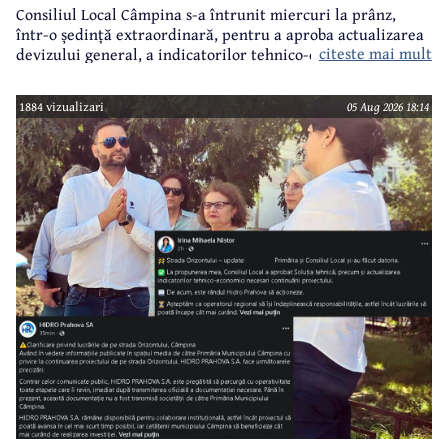
Consiliul Local Câmpina s-a întrunit miercuri la prânz,
într-o ședință extraordinară, pentru a aproba actualizarea
citeste mai mult
devizului general, a indicatorilor tehnico-economici și a
sumei reprezentând finanțarea de la bugetul local pentru
realizarea modernizării Străzii Orizontului, obiectiv
1884 vizualizari
05 Aug 2026 18:14
finanțat prin Programul Național de Investiții ”Anghel
Saligny”.