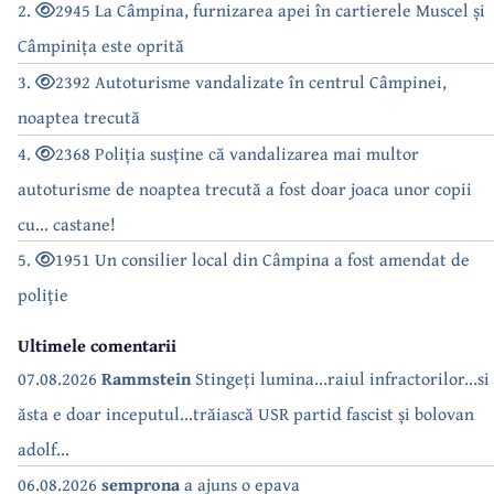
2.
2945 La Câmpina, furnizarea apei în cartierele Muscel și
Câmpinița este oprită
3.
2392 Autoturisme vandalizate în centrul Câmpinei,
noaptea trecută
4.
2368 Poliția susține că vandalizarea mai multor
autoturisme de noaptea trecută a fost doar joaca unor copii
cu... castane!
5.
1951 Un consilier local din Câmpina a fost amendat de
poliție
Ultimele comentarii
07.08.2026
Rammstein
Stingeți lumina...raiul infractorilor...si
ăsta e doar inceputul...trăiască USR partid fascist și bolovan
adolf...
06.08.2026
semprona
a ajuns o epava