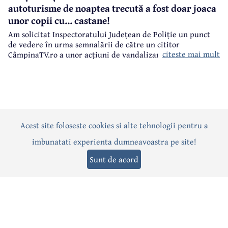
autoturisme de noaptea trecută a fost doar joaca
unor copii cu... castane!
Am solicitat Inspectoratului Județean de Poliție un punct
de vedere în urma semnalării de către un cititor
citeste mai mult
CâmpinaTV.ro a unor acțiuni de vandalizare a unor
autoturisme, noaptea trecută, în centrul municipiului
Câmpina.
Acest site foloseste cookies si alte tehnologii pentru a
Actualitate
Politică
Social
Eveniment
Interviuri
imbunatati experienta dumneavoastra pe site!
Sănătate
Editorial
Sport
Anunțuri
Joburi
Turism
Sunt de acord
Termeni și condiții
-
Politica de confidențialitate
-
Politica cookies
© 2026 Câmpina TV