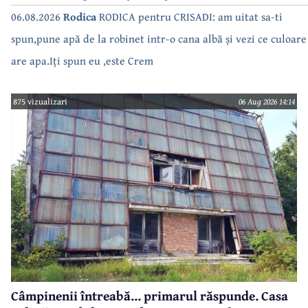
06.08.2026
Rodica
RODICA pentru CRISADI: am uitat sa-ti
spun,pune apă de la robinet intr-o cana albă și vezi ce culoare
are apa.Iți spun eu ,este Crem
875 vizualizari
06 Aug 2026 14:14
Câmpinenii întreabă... primarul răspunde. Casa