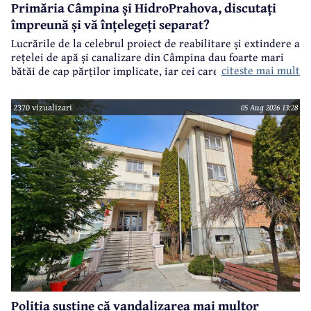
Primăria Câmpina și HidroPrahova, discutați
împreună și vă înțelegeți separat?
Lucrările de la celebrul proiect de reabilitare și extindere a
rețelei de apă și canalizare din Câmpina dau foarte mari
citeste mai mult
bătăi de cap părților implicate, iar cei care suferă sunt
câmpinenii. Exemplul cel mai elocvent - "dureroasa" stradă
Orizontului.
2370 vizualizari
05 Aug 2026 13:28
Poliția susține că vandalizarea mai multor