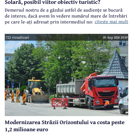
Solară, posibil viitor obiectiv turistic?
Demersul nostru de a găzdui astfel de audiențe se bucură
de interes, dacă avem în vedere numărul mare de întrebări
citeste mai mult
pe care le-ați adresat prin intermediul nostru primarului
municipiului Câmpina, Irina Nistor.
722 vizualizari
05 Aug 2026 19:59
Modernizarea Străzii Orizontului va costa peste
1,2 milioane euro