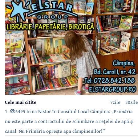
Cele mai citite
7zile
30zile
1.
5495 Irina Nistor în Consiliul Local Câmpina: „Primăria
nu este parte a contractului de schimbare a rețelei de apă și
canal. Nu Primăria oprește apa câmpinenilor!”