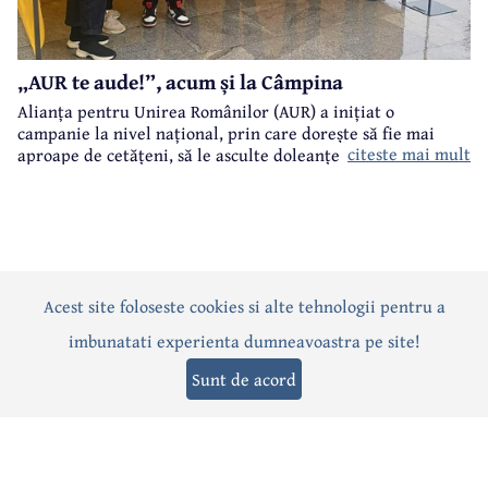
„AUR te aude!”, acum și la Câmpina
Alianța pentru Unirea Românilor (AUR) a inițiat o
campanie la nivel național, prin care dorește să fie mai
citeste mai mult
aproape de cetățeni, să le asculte doleanțele și problemele.
„AUR te aude!” este numele acestei campanii care a ajuns și
la Câmpina.
Acest site foloseste cookies si alte tehnologii pentru a
Actualitate
Politică
Social
Eveniment
Interviuri
imbunatati experienta dumneavoastra pe site!
Sănătate
Editorial
Sport
Anunțuri
Joburi
Turism
Sunt de acord
Termeni și condiții
-
Politica de confidențialitate
-
Politica cookies