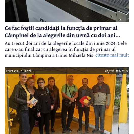
Ce fac foștii candidați la funcția de primar al
Câmpinei de la alegerile din urmă cu doi ani...
Au trecut doi ani de la alegerile locale din iunie 2024. Cele
care s-au finalizat cu alegerea în funcția de primar al
citeste mai mult
municipiului Câmpina a Irinei Mihaela Nistor, care l-a
învins pe primarul în funcție de atunci, Alin Ioan
Moldoveanu.
1309 vizualizari
12 Jun 2026 19:21