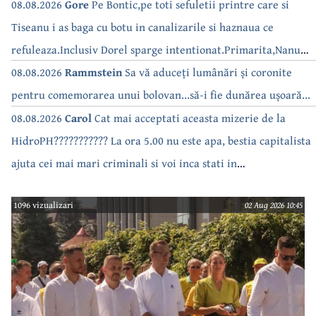
08.08.2026
Gore
Pe Bontic,pe toti sefuletii printre care si
Tiseanu i as baga cu botu in canalizarile si haznaua ce
refuleaza.Inclusiv Dorel sparge intentionat.Primarita,Nanu
bea apa de la robinet.Asta as intreba o si pe Izabel Mitrea
08.08.2026
Rammstein
Sa vă aduceți lumânări și coronite
pentru comemorarea unui bolovan...să-i fie dunărea ușoară...
08.08.2026
Carol
Cat mai acceptati aceasta mizerie de la
HidroPH??????????? La ora 5.00 nu este apa, bestia capitalista
ajuta cei mai mari criminali si voi inca stati in
case???????????????
1096 vizualizari
02 Aug 2026 10:45