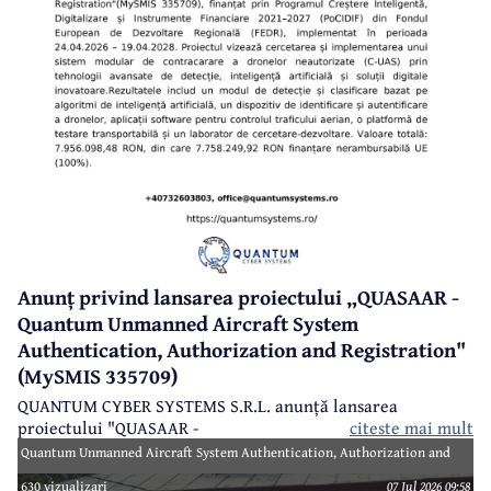
Anunț privind lansarea proiectului „QUASAAR -
Quantum Unmanned Aircraft System
Authentication, Authorization and Registration"
(MySMIS 335709)
QUANTUM CYBER SYSTEMS S.R.L. anunță lansarea
proiectului "QUASAAR -
citeste mai mult
Quantum Unmanned Aircraft System Authentication, Authorization and
Registration" (MySMIS 335709), finanțat prin Programul Creștere
630 vizualizari
07 Jul 2026 09:58