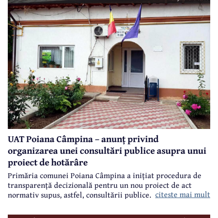
Inteligentă, Digitalizare și Instrumente Financiare 2021-2027 (PoCIDIF) din
Fondul European de Dezvoltare Regională (FEDR).
UAT Poiana Câmpina – anunț privind
organizarea unei consultări publice asupra unui
proiect de hotărâre
Primăria comunei Poiana Câmpina a inițiat procedura de
transparență decizională pentru un nou proiect de act
citeste mai mult
normativ supus, astfel, consultării publice.