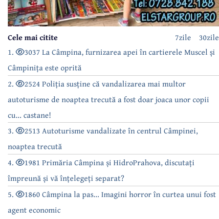
Cele mai citite
7zile
30zile
1.
3037 La Câmpina, furnizarea apei în cartierele Muscel și
Câmpinița este oprită
2.
2524 Poliția susține că vandalizarea mai multor
autoturisme de noaptea trecută a fost doar joaca unor copii
cu... castane!
3.
2513 Autoturisme vandalizate în centrul Câmpinei,
noaptea trecută
4.
1981 Primăria Câmpina și HidroPrahova, discutați
împreună și vă înțelegeți separat?
5.
1860 Câmpina la pas... Imagini horror în curtea unui fost
agent economic