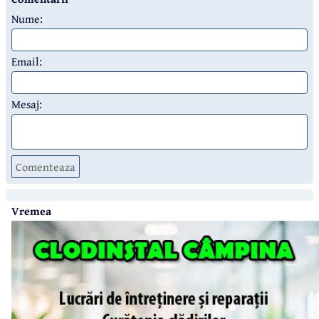
Nume:
Email:
Mesaj:
Comenteaza
Vremea