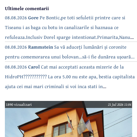
Ultimele comentarii
08.08.2026
Gore
Pe Bontic,pe toti sefuletii printre care si
Tiseanu i as baga cu botu in canalizarile si haznaua ce
refuleaza.Inclusiv Dorel sparge intentionat.Primarita,Nanu
bea apa de la robinet.Asta as intreba o si pe Izabel Mitrea
08.08.2026
Rammstein
Sa vă aduceți lumânări și coronite
pentru comemorarea unui bolovan...să-i fie dunărea ușoară...
08.08.2026
Carol
Cat mai acceptati aceasta mizerie de la
HidroPH??????????? La ora 5.00 nu este apa, bestia capitalista
ajuta cei mai mari criminali si voi inca stati in
case???????????????
1890 vizualizari
21 Jul 2026 11:04