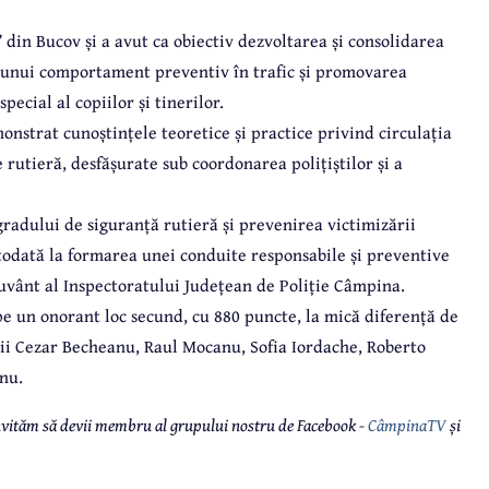
 din Bucov și a avut ca obiectiv dezvoltarea și consolidarea
a unui comportament preventiv în trafic și promovarea
special al copiilor și tinerilor.
onstrat cunoștințele teoretice și practice privind circulația
rutieră, desfășurate sub coordonarea polițiștilor și a
 gradului de siguranță rutieră și prevenirea victimizării
otodată la formarea unei conduite responsabile și preventive
cuvânt al Inspectoratului Județean de Poliție Câmpina.
pe un onorant loc secund, cu 880 puncte, la mică diferență de
vii Cezar Becheanu, Raul Mocanu, Sofia Iordache, Roberto
anu.
 invităm să devii membru al grupului nostru de Facebook -
CâmpinaTV
și