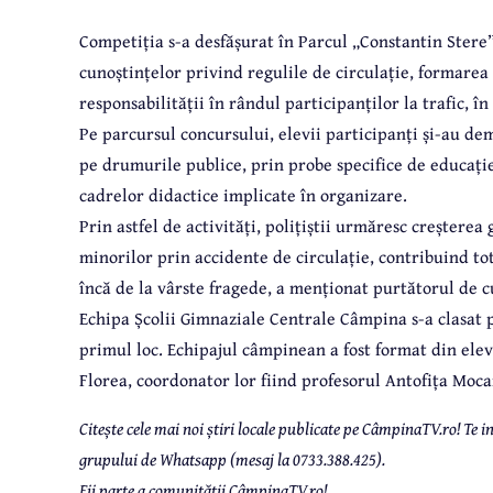
Competiția s-a desfășurat în Parcul „Constantin Stere”
cunoștințelor privind regulile de circulație, formare
responsabilității în rândul participanților la trafic, în 
Pe parcursul concursului, elevii participanți și-au dem
pe drumurile publice, prin probe specifice de educație 
cadrelor didactice implicate în organizare.
Prin astfel de activități, polițiștii urmăresc creșterea
minorilor prin accidente de circulație, contribuind t
încă de la vârste fragede, a menționat purtătorul de 
Echipa Școlii Gimnaziale Centrale Câmpina s-a clasat 
primul loc. Echipajul câmpinean a fost format din ele
Florea, coordonator lor fiind profesorul Antofița Moc
Citește cele mai noi știri locale publicate pe CâmpinaTV.ro! Te
grupului de Whatsapp (mesaj la 0733.388.425).
Fii parte a comunității CâmpinaTV.ro!