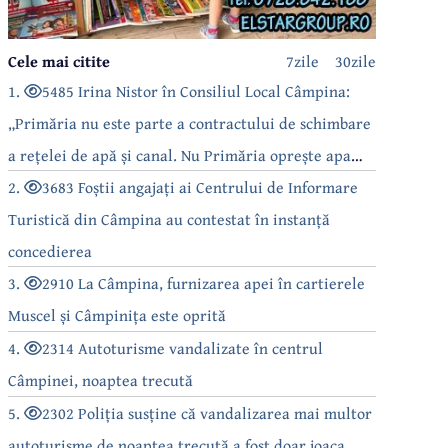
Cele mai citite
7zile
30zile
1.
5485 Irina Nistor în Consiliul Local Câmpina:
„Primăria nu este parte a contractului de schimbare
a rețelei de apă și canal. Nu Primăria oprește apa
câmpinenilor!”
2.
3683 Foștii angajați ai Centrului de Informare
Turistică din Câmpina au contestat în instanță
concedierea
3.
2910 La Câmpina, furnizarea apei în cartierele
Muscel și Câmpinița este oprită
4.
2314 Autoturisme vandalizate în centrul
Câmpinei, noaptea trecută
5.
2302 Poliția susține că vandalizarea mai multor
autoturisme de noaptea trecută a fost doar joaca