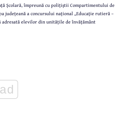
ranță Școlară, împreună cu polițiștii Compartimentului de
apa județeană a concursului național „Educație rutieră –
ă adresată elevilor din unitățile de învățământ
ad