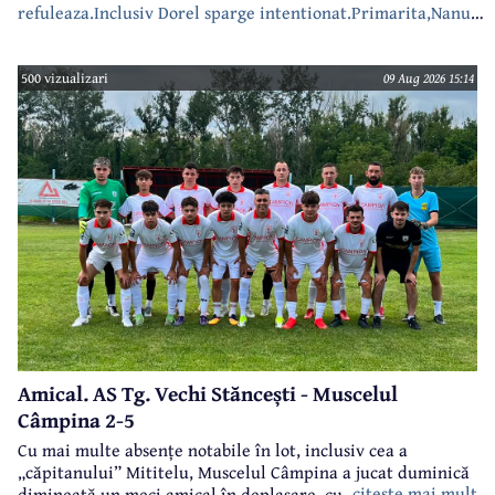
refuleaza.Inclusiv Dorel sparge intentionat.Primarita,Nanu
bea apa de la robinet.Asta as intreba o si pe Izabel Mitrea
500 vizualizari
09 Aug 2026 15:14
Amical. AS Tg. Vechi Stăncești - Muscelul
Câmpina 2-5
Cu mai multe absențe notabile în lot, inclusiv cea a
„căpitanului” Mititelu, Muscelul Câmpina a jucat duminică
citeste mai mult
dimineață un meci amical în deplasare, cu formația AS Tg.