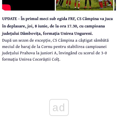
UPDATE - În primul meci sub egida FRF, CS Câmpina va juca
în deplasare, joi, 8 iunie, de la ora 17.30, cu campioana
judeţului Dâmboviţa, formaţia Unirea Ungureni.
După un sezon de excepţie, CS Câmpina a câştigat sâmbătă
meciul de baraj de la Cornu pentru stabilirea campioanei
judeţului Prahova la juniori A, învingând cu scorul de 3-0
formaţia Unirea Cocorăştii Colţ.
ad