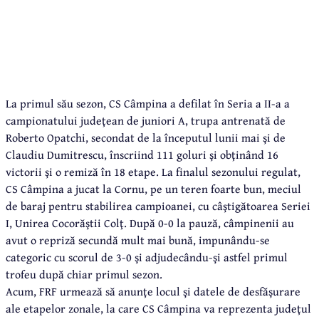
La primul său sezon, CS Câmpina a defilat în Seria a II-a a
campionatului judeţean de juniori A, trupa antrenată de
Roberto Opatchi, secondat de la începutul lunii mai şi de
Claudiu Dumitrescu, înscriind 111 goluri şi obţinând 16
victorii şi o remiză în 18 etape. La finalul sezonului regulat,
CS Câmpina a jucat la Cornu, pe un teren foarte bun, meciul
de baraj pentru stabilirea campioanei, cu câştigătoarea Seriei
I, Unirea Cocorăştii Colţ. După 0-0 la pauză, câmpinenii au
avut o repriză secundă mult mai bună, impunându-se
categoric cu scorul de 3-0 şi adjudecându-şi astfel primul
trofeu după chiar primul sezon.
Acum, FRF urmează să anunţe locul şi datele de desfăşurare
ale etapelor zonale, la care CS Câmpina va reprezenta judeţul