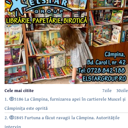
Cele mai citite
7zile
30zile
1.
3186 La Câmpina, furnizarea apei în cartierele Muscel și
Câmpinița este oprită
2.
2845 Furtuna a făcut ravagii la Câmpina. Autoritățile
intervin