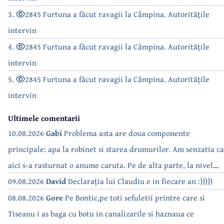
3.
2845 Furtuna a făcut ravagii la Câmpina. Autoritățile
intervin
4.
2845 Furtuna a făcut ravagii la Câmpina. Autoritățile
intervin
5.
2845 Furtuna a făcut ravagii la Câmpina. Autoritățile
intervin
Ultimele comentarii
10.08.2026
Gabi
Problema asta are doua componente
principale: apa la robinet si starea drumurilor. Am senzatia ca
aici s-a rasturnat o anume caruta. Pe de alta parte, la nivel
national, serialul asta deja a difuzat episoadele 'fara apa' si
09.08.2026
David
Declarația lui Claudiu e in fiecare an :)))))
'fara energie'. Banuiesc ca urmeaza episodul 'fara hrana'.
08.08.2026
Gore
Pe Bontic,pe toti sefuletii printre care si
Tiseanu i as baga cu botu in canalizarile si haznaua ce