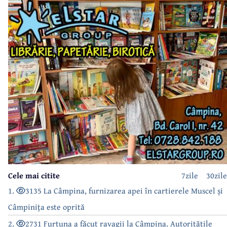
Cele mai citite
7zile
30zile
1.
3135 La Câmpina, furnizarea apei în cartierele Muscel și
Câmpinița este oprită
2.
2731 Furtuna a făcut ravagii la Câmpina. Autoritățile