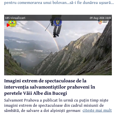
pentru comemorarea unui bolovan...să-i fie dunărea ușoară...
185 vizualizari
09 Aug 2026 14:04
Imagini extrem de spectaculoase de la
intervenția salvamontiștilor prahoveni în
peretele Văii Albe din Bucegi
Salvamont Prahova a publicat în urmă cu puțin timp niște
imagini extrem de spectaculoase din cadrul misiunii de
citeste mai mult
sâmbătă, de salvare a doi alpiniști germani din peretele
Văii Albe, din Bucegi.