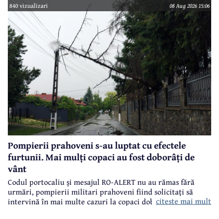
840 vizualizari
08 Aug 2026 15:06
Pompierii prahoveni s-au luptat cu efectele
furtunii. Mai mulți copaci au fost doborâți de
vânt
Codul portocaliu și mesajul RO-ALERT nu au rămas fără
urmări, pompierii militari prahoveni fiind solicitați să
citeste mai mult
intervină în mai multe cazuri la copaci doborâți în urma
furtunii de sâmbătă de la prânz.