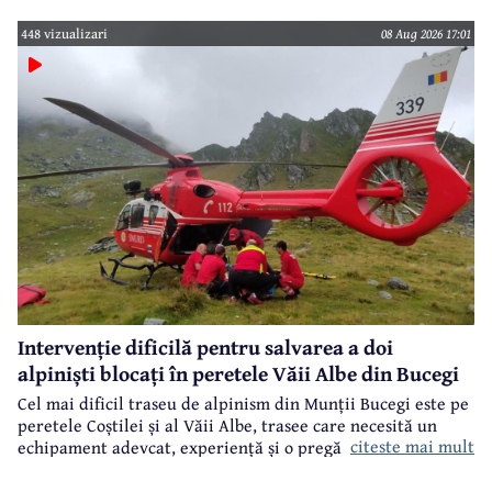
448 vizualizari
08 Aug 2026 17:01
Intervenție dificilă pentru salvarea a doi
alpiniști blocați în peretele Văii Albe din Bucegi
Cel mai dificil traseu de alpinism din Munții Bucegi este pe
peretele Coștilei și al Văii Albe, trasee care necesită un
citeste mai mult
echipament adevcat, experiență și o pregătire specifică.