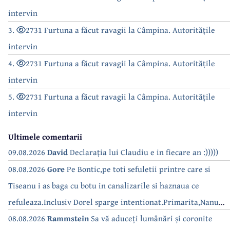
intervin
3.
2731 Furtuna a făcut ravagii la Câmpina. Autoritățile
intervin
4.
2731 Furtuna a făcut ravagii la Câmpina. Autoritățile
intervin
5.
2731 Furtuna a făcut ravagii la Câmpina. Autoritățile
intervin
Ultimele comentarii
09.08.2026
David
Declarația lui Claudiu e in fiecare an :)))))
08.08.2026
Gore
Pe Bontic,pe toti sefuletii printre care si
Tiseanu i as baga cu botu in canalizarile si haznaua ce
refuleaza.Inclusiv Dorel sparge intentionat.Primarita,Nanu
bea apa de la robinet.Asta as intreba o si pe Izabel Mitrea
08.08.2026
Rammstein
Sa vă aduceți lumânări și coronite