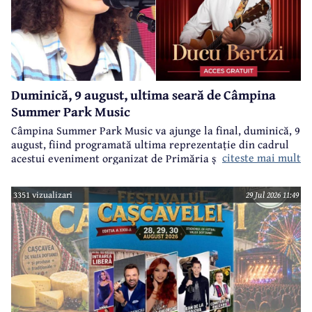
Duminică, 9 august, ultima seară de Câmpina
Summer Park Music
Câmpina Summer Park Music va ajunge la final, duminică, 9
august, fiind programată ultima reprezentație din cadrul
citeste mai mult
acestui eveniment organizat de Primăria și Consiliul Local
Câmpina și Casa de Cultură „Geo Bogza” Câmpia.
3351 vizualizari
29 Jul 2026 11:49