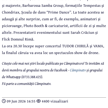
și majorete, Barbarossa Samba Group, formațiile Tempestas și
Chondriax, Școala de dans “Prime Dance”. La toate acestea se
adaugă și alte surprize, cum ar fi, de exemplu, animatori și
picioroange, Photo Booth & caricaturist, artificii de zi și multe
altele. Prezentatorii evenimentului sunt Sarah Crăciun și
Flick Domnul Rimă.
La ora 20.30 începe super concertul TUDOR CHIRILĂ și VAMA,
la finalul căruia va avea loc un spectaculos show de drone.
Citește cele mai noi știri locale publicate pe Câmpinatv.ro! Te invităm să
devii membru al grupului nostru de Facebook -
Câmpinatv
și grupului
de Whatsapp (0733.388.425).
Fii parte a comunității Câmpinatv.
09 Jun 2026 16:55
4400 vizualizari