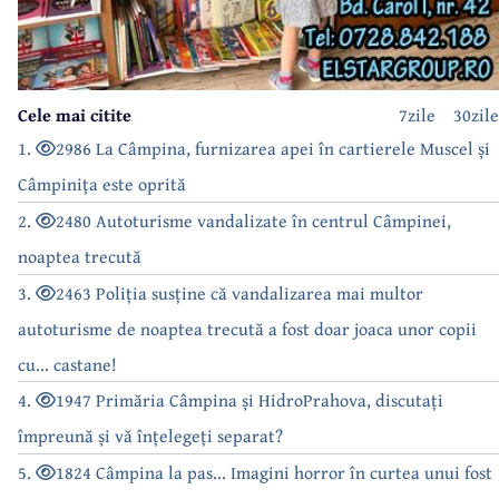
Cele mai citite
7zile
30zile
1.
2986 La Câmpina, furnizarea apei în cartierele Muscel și
Câmpinița este oprită
2.
2480 Autoturisme vandalizate în centrul Câmpinei,
noaptea trecută
3.
2463 Poliția susține că vandalizarea mai multor
autoturisme de noaptea trecută a fost doar joaca unor copii
cu... castane!
4.
1947 Primăria Câmpina și HidroPrahova, discutați
împreună și vă înțelegeți separat?
5.
1824 Câmpina la pas... Imagini horror în curtea unui fost