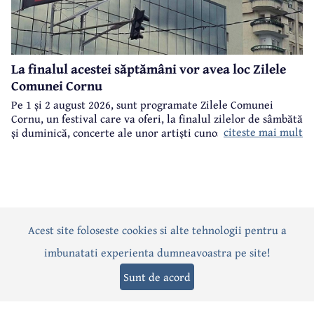
La finalul acestei săptămâni vor avea loc Zilele
Comunei Cornu
Pe 1 și 2 august 2026, sunt programate Zilele Comunei
Cornu, un festival care va oferi, la finalul zilelor de sâmbătă
citeste mai mult
și duminică, concerte ale unor artiști cunoscuți.
Acest site foloseste cookies si alte tehnologii pentru a
Actualitate
Politică
Social
Eveniment
Interviuri
imbunatati experienta dumneavoastra pe site!
Sănătate
Editorial
Sport
Anunțuri
Joburi
Turism
Sunt de acord
Termeni și condiții
-
Politica de confidențialitate
-