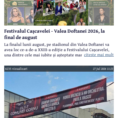
Festivalul Cașcavelei - Valea Doftanei 2026, la
final de august
La finalul lunii august, pe stadionul din Valea Doftanei va
avea loc ce-a de-a XXIII-a ediție a Festivalului Cașcavelei,
citeste mai mult
una dintre cele mai iubite și așteptate manifestări de acest
gen din județul Prahova.
4235 vizualizari
27 Jul 2026 11:23