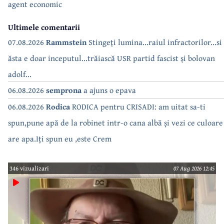
agent economic
Ultimele comentarii
07.08.2026
Rammstein
Stingeți lumina...raiul infractorilor...si
ăsta e doar inceputul...trăiască USR partid fascist și bolovan
adolf...
06.08.2026
semprona
a ajuns o epava
06.08.2026
Rodica
RODICA pentru CRISADI: am uitat sa-ti
spun,pune apă de la robinet intr-o cana albă și vezi ce culoare
are apa.Iți spun eu ,este Crem
346 vizualizari
07 Aug 2026 12:45