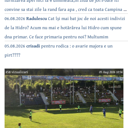
convine sa stai zile la rand fara apa , cred ca toata Campina s-
a săturat de cate ori se tot oprește apa!!
06.08.2026
Radulescu
Cat își mai bat joc de noi acesti indivizi
de la Hidro? Acum nu mai e hotărârea lui Hidro cum spune
dna primar. Ce face primaria pentru noi? Multumim
05.08.2026
crisadi
pentru rodica : o avarie majora e un
pirt????
458 vizualizari
05 Aug 2026 10:56