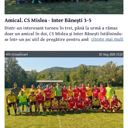
Amical. CS Mislea - Inter Bănești 3-5
Dintr-un interesant turneu în trei, până la urmă a rămas
doar un amical în doi, CS Mislea și Inter Bănești întâlnindu-
citeste mai mult
se într-un joc util de pregătire pentru ambele formații.
482 vizualizari
02 Aug 2026 13:22