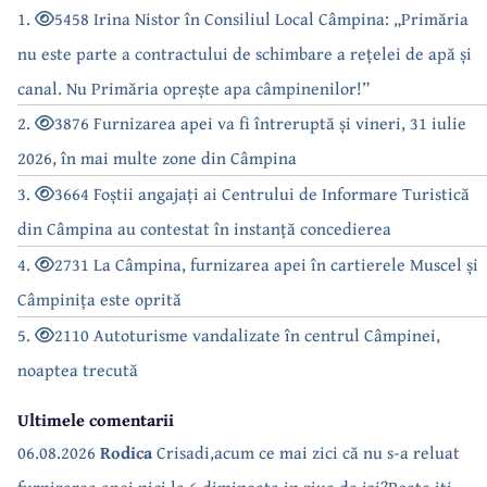
1.
5458 Irina Nistor în Consiliul Local Câmpina: „Primăria
nu este parte a contractului de schimbare a rețelei de apă și
canal. Nu Primăria oprește apa câmpinenilor!”
2.
3876 Furnizarea apei va fi întreruptă și vineri, 31 iulie
2026, în mai multe zone din Câmpina
3.
3664 Foștii angajați ai Centrului de Informare Turistică
din Câmpina au contestat în instanță concedierea
4.
2731 La Câmpina, furnizarea apei în cartierele Muscel și
Câmpinița este oprită
5.
2110 Autoturisme vandalizate în centrul Câmpinei,
noaptea trecută
Ultimele comentarii
06.08.2026
Rodica
Crisadi,acum ce mai zici că nu s-a reluat
furnizarea apei nici la 6 dimineata,in ziua de joi?Poate iti