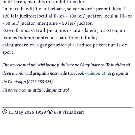
mult teren, mai ales în rândul tinerilor.
La fel ca la edițiile anterioare, se vor acorda premii: locul I -
120 lei/ jucător; locul al II-lea - 100 lei/ jucător, locul al III-lea
- 80 lei/ jucător; mențiune - 50 lei/ jucător.
Este o frumoasă tradiție, ajunsă - iată - la ediția a XII-a, un
frumos îndemn pentru a scoate tinerii din fața
calculatoarelor, a gadgeturilor și a-i aduce pe terenurile de
sport.
Citește cele mai noi știri locale publicate pe Câmpinatv.ro! Te invităm să
devii membru al grupului nostru de Facebook -
Câmpinatv
și grupului
de Whatsapp (0733.388.425).
Fii parte a comunității Câmpinatv.ro!
11 May 2026 19:29
678 vizualizari