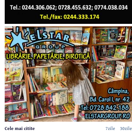
Cele mai citite
7zile
30zile