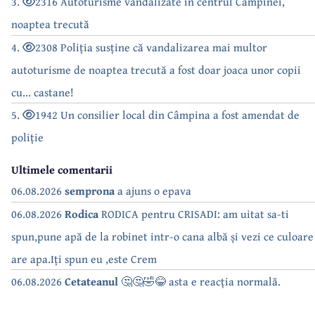
3.
2316 Autoturisme vandalizate în centrul Câmpinei,
noaptea trecută
4.
2308 Poliția susține că vandalizarea mai multor
autoturisme de noaptea trecută a fost doar joaca unor copii
cu... castane!
5.
1942 Un consilier local din Câmpina a fost amendat de
poliție
Ultimele comentarii
06.08.2026
semprona
a ajuns o epava
06.08.2026
Rodica
RODICA pentru CRISADI: am uitat sa-ti
spun,pune apă de la robinet intr-o cana albă și vezi ce culoare
are apa.Iți spun eu ,este Crem
06.08.2026
Cetateanul
🤔🤔🤣😂 asta e reacția normală.