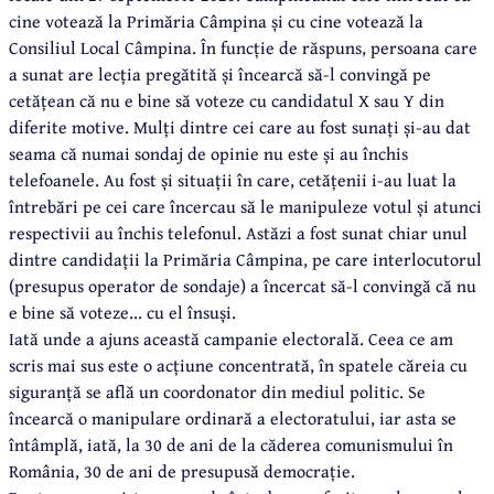
cine votează la Primăria Câmpina și cu cine votează la
Consiliul Local Câmpina. În funcție de răspuns, persoana care
a sunat are lecția pregătită și încearcă să-l convingă pe
cetățean că nu e bine să voteze cu candidatul X sau Y din
diferite motive. Mulți dintre cei care au fost sunați și-au dat
seama că numai sondaj de opinie nu este și au închis
telefoanele. Au fost și situații în care, cetățenii i-au luat la
întrebări pe cei care încercau să le manipuleze votul și atunci
respectivii au închis telefonul. Astăzi a fost sunat chiar unul
dintre candidații la Primăria Câmpina, pe care interlocutorul
(presupus operator de sondaje) a încercat să-l convingă că nu
e bine să voteze... cu el însuși.
Iată unde a ajuns această campanie electorală. Ceea ce am
scris mai sus este o acțiune concentrată, în spatele căreia cu
siguranță se află un coordonator din mediul politic. Se
încearcă o manipulare ordinară a electoratului, iar asta se
întâmplă, iată, la 30 de ani de la căderea comunismului în
România, 30 de ani de presupusă democrație.