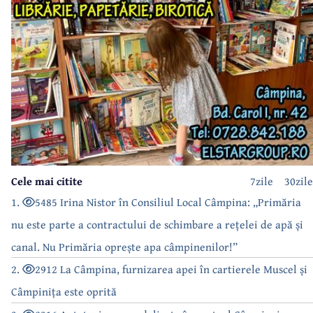
Cele mai citite
7zile
30zile
1.
5485 Irina Nistor în Consiliul Local Câmpina: „Primăria
nu este parte a contractului de schimbare a rețelei de apă și
canal. Nu Primăria oprește apa câmpinenilor!”
2.
2912 La Câmpina, furnizarea apei în cartierele Muscel și
Câmpinița este oprită