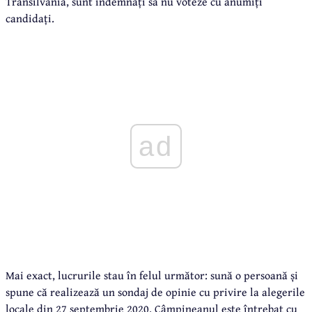
Transilvania, sunt îndemnați să nu voteze cu anumiți
candidați.
ad
Mai exact, lucrurile stau în felul următor: sună o persoană și
spune că realizează un sondaj de opinie cu privire la alegerile
locale din 27 septembrie 2020. Câmpineanul este întrebat cu