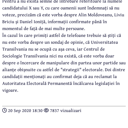
Pentru a nu exista semne de întrebare referitoare la numele
candidatului X sau Y, cu care oamenii sunt îndemnați să nu
voteze, precizăm că este vorba despre Alin Moldoveanu, Liviu
Briciu și Daniel Ioniță, informații confirmate până în
momentul de față de mai multe persoane.
În cazul în care primiți astfel de telefoane trebuie să știți că
nu este vorba despre un sondaj de opinie, că Universitatea
Transilvania nu se ocupă cu așa ceva, iar Centrul de
Sociologie Transilvania nici nu există, că este vorba doar
despre o încercare de manipulare din partea unor partide sau
alianțe obișnuite cu astfel de "strategii" electorale. Doi dintre
candidații menționați au confirmat deja că au reclamat la
Autoritatea Electorală Permanentă încălcarea legislației în
vigoare.
20 Sep 2020 18:30
7837 vizualizari