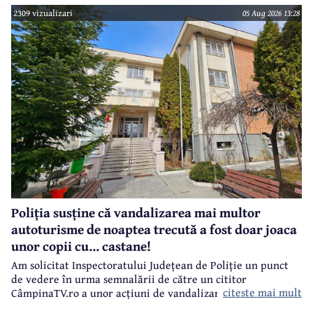
Orizontului.
2309 vizualizari
05 Aug 2026 13:28
Poliția susține că vandalizarea mai multor
autoturisme de noaptea trecută a fost doar joaca
unor copii cu... castane!
Am solicitat Inspectoratului Județean de Poliție un punct
de vedere în urma semnalării de către un cititor
citeste mai mult
CâmpinaTV.ro a unor acțiuni de vandalizare a unor
autoturisme, noaptea trecută, în centrul municipiului