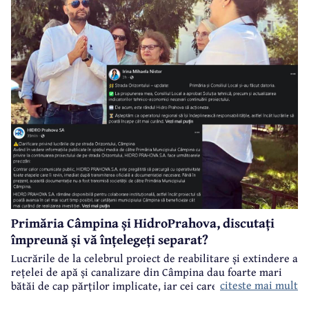
Primăria Câmpina și HidroPrahova, discutați
împreună și vă înțelegeți separat?
Lucrările de la celebrul proiect de reabilitare și extindere a
rețelei de apă și canalizare din Câmpina dau foarte mari
citeste mai mult
bătăi de cap părților implicate, iar cei care suferă sunt
câmpinenii. Exemplul cel mai elocvent - "dureroasa" stradă