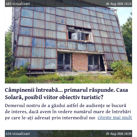
683 vizualizari
06 Aug 2026 14:14
Câmpinenii întreabă... primarul răspunde. Casa
Solară, posibil viitor obiectiv turistic?
Demersul nostru de a găzdui astfel de audiențe se bucură
de interes, dacă avem în vedere numărul mare de întrebări
citeste mai mult
pe care le-ați adresat prin intermediul nostru primarului
municipiului Câmpina, Irina Nistor.
634 vizualizari
05 Aug 2026 19:59