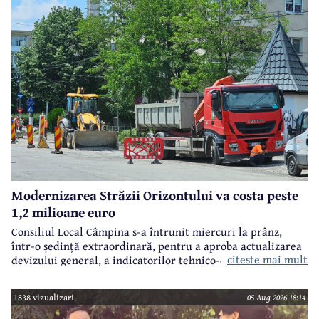
Modernizarea Străzii Orizontului va costa peste
1,2 milioane euro
Consiliul Local Câmpina s-a întrunit miercuri la prânz,
într-o ședință extraordinară, pentru a aproba actualizarea
citeste mai mult
devizului general, a indicatorilor tehnico-economici și a
sumei reprezentând finanțarea de la bugetul local pentru
realizarea modernizării Străzii Orizontului, obiectiv
1838 vizualizari
05 Aug 2026 18:14
finanțat prin Programul Național de Investiții ”Anghel
Saligny”.