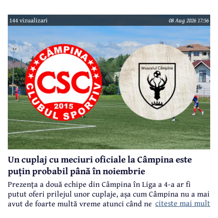
144 vizualizari
08 Aug 2026 17:56
Un cuplaj cu meciuri oficiale la Câmpina este
puțin probabil până în noiembrie
Prezența a două echipe din Câmpina în Liga a 4-a ar fi
putut oferi prilejul unor cuplaje, așa cum Câmpina nu a mai
citeste mai mult
avut de foarte multă vreme atunci când ne referim la
meciuri oficiale de seniori.