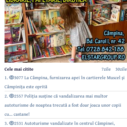
Cele mai citite
7zile
30zile
1.
3077 La Câmpina, furnizarea apei în cartierele Muscel și
Câmpinița este oprită
2.
2557 Poliția susține că vandalizarea mai multor
autoturisme de noaptea trecută a fost doar joaca unor copii
cu... castane!
3.
2531 Autoturisme vandalizate în centrul Câmpinei,