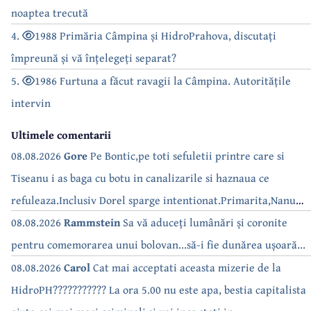
noaptea trecută
4.
1988 Primăria Câmpina și HidroPrahova, discutați
împreună și vă înțelegeți separat?
5.
1986 Furtuna a făcut ravagii la Câmpina. Autoritățile
intervin
Ultimele comentarii
08.08.2026
Gore
Pe Bontic,pe toti sefuletii printre care si
Tiseanu i as baga cu botu in canalizarile si haznaua ce
refuleaza.Inclusiv Dorel sparge intentionat.Primarita,Nanu
bea apa de la robinet.Asta as intreba o si pe Izabel Mitrea
08.08.2026
Rammstein
Sa vă aduceți lumânări și coronite
pentru comemorarea unui bolovan...să-i fie dunărea ușoară...
08.08.2026
Carol
Cat mai acceptati aceasta mizerie de la
HidroPH??????????? La ora 5.00 nu este apa, bestia capitalista