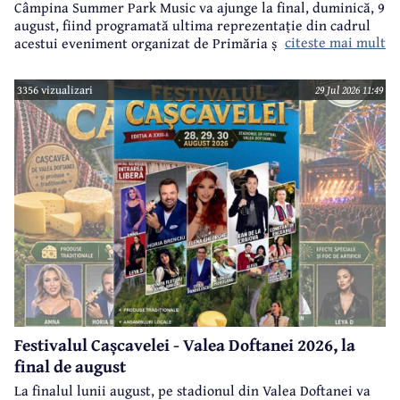
Câmpina Summer Park Music va ajunge la final, duminică, 9
august, fiind programată ultima reprezentație din cadrul
citeste mai mult
acestui eveniment organizat de Primăria și Consiliul Local
Câmpina și Casa de Cultură „Geo Bogza” Câmpia.
3356 vizualizari
29 Jul 2026 11:49
Festivalul Cașcavelei - Valea Doftanei 2026, la
final de august
La finalul lunii august, pe stadionul din Valea Doftanei va