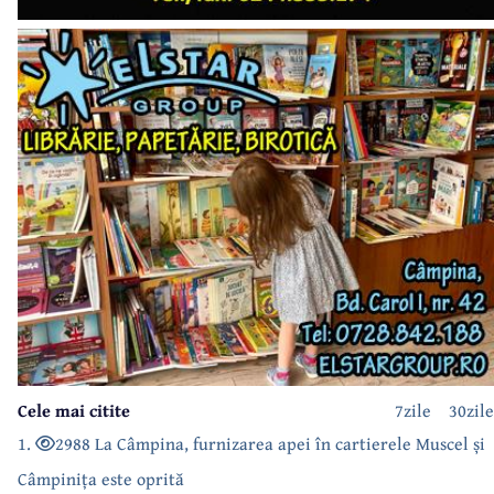
Cele mai citite
7zile
30zile
1.
2988 La Câmpina, furnizarea apei în cartierele Muscel și
Câmpinița este oprită