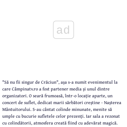
ad
"Să nu fii singur de Crăciun", așa s-a numit evenimentul la
care Câmpinatv.ro a fost partener media și unul dintre
organizatori. O seară frumoasă, într-o locație aparte, un
concert de suflet, dedicat marii sărbători creștine - Nașterea
Mântuitorului. S-au cântat colinde minunate, menite să
umple cu bucurie sufletele celor prezenți. Iar sala a rezonat
cu colindătorii, atmosfera creată fiind cu adevărat magică.