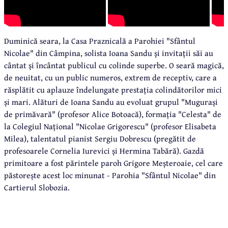
Duminică seara, la Casa Praznicală a Parohiei "Sfântul
Nicolae" din Câmpina, solista Ioana Sandu și invitații săi au
cântat și încântat publicul cu colinde superbe. O seară magică,
de neuitat, cu un public numeros, extrem de receptiv, care a
răsplătit cu aplauze îndelungate prestația colindătorilor mici
și mari. Alături de Ioana Sandu au evoluat grupul "Mugurași
de primăvară" (profesor Alice Botoacă), formația "Celesta" de
la Colegiul Național "Nicolae Grigorescu" (profesor Elisabeta
Milea), talentatul pianist Sergiu Dobrescu (pregătit de
profesoarele Cornelia Iurevici și Hermina Tabără). Gazdă
primitoare a fost părintele paroh Grigore Meșteroaie, cel care
păstorește acest loc minunat - Parohia "Sfântul Nicolae" din
Cartierul Slobozia.