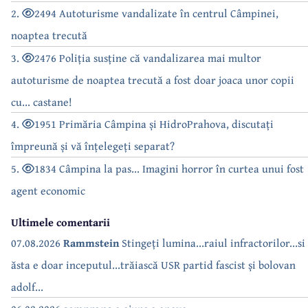
2.
2494 Autoturisme vandalizate în centrul Câmpinei,
noaptea trecută
3.
2476 Poliția susține că vandalizarea mai multor
autoturisme de noaptea trecută a fost doar joaca unor copii
cu... castane!
4.
1951 Primăria Câmpina și HidroPrahova, discutați
împreună și vă înțelegeți separat?
5.
1834 Câmpina la pas... Imagini horror în curtea unui fost
agent economic
Ultimele comentarii
07.08.2026
Rammstein
Stingeți lumina...raiul infractorilor...si
ăsta e doar inceputul...trăiască USR partid fascist și bolovan
adolf...