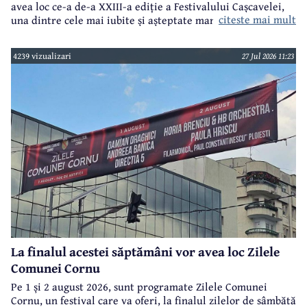
avea loc ce-a de-a XXIII-a ediție a Festivalului Cașcavelei,
citeste mai mult
una dintre cele mai iubite și așteptate manifestări de acest
gen din județul Prahova.
4239 vizualizari
27 Jul 2026 11:23
La finalul acestei săptămâni vor avea loc Zilele
Comunei Cornu
Pe 1 și 2 august 2026, sunt programate Zilele Comunei
Cornu, un festival care va oferi, la finalul zilelor de sâmbătă