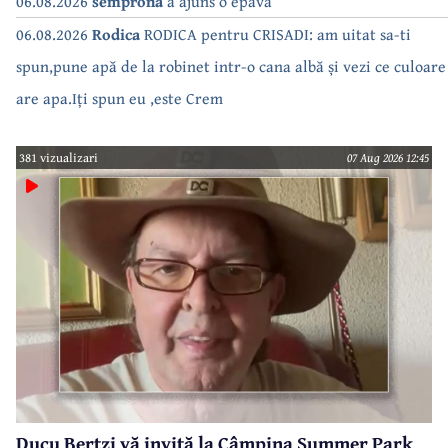
06.08.2026
semprona
a ajuns o epava
06.08.2026
Rodica
RODICA pentru CRISADI: am uitat sa-ti
spun,pune apă de la robinet intr-o cana albă și vezi ce culoare
are apa.Iți spun eu ,este Crem
381 vizualizari
07 Aug 2026 12:45
Ducu Bertzi vă invită la Câmpina Summer Park