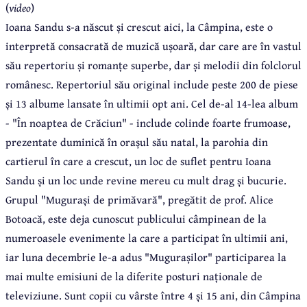
(
video
)
Ioana Sandu s-a născut și crescut aici, la Câmpina,
este o
interpretă consacrată de muzică ușoară, dar care are în vastul
său repertoriu și romanțe superbe, dar și melodii din folclorul
românesc. Repertoriul său original include peste 200 de piese
și 13 albume lansate în ultimii opt ani. Cel de-al 14-lea album
- "În noaptea de Crăciun" - include colinde foarte frumoase,
prezentate duminică în orașul său natal, la parohia din
cartierul în care a crescut, un loc de suflet pentru Ioana
Sandu și un loc unde revine mereu cu mult drag și bucurie.
Grupul "Mugurași de primăvară", pregătit de prof. Alice
Botoacă, este deja cunoscut publicului câmpinean de la
numeroasele evenimente la care a participat în ultimii ani,
iar luna decembrie le-a adus "Mugurașilor" participarea la
mai multe emisiuni de la diferite posturi naționale de
televiziune. Sunt copii cu vârste între 4 și 15 ani, din Câmpina