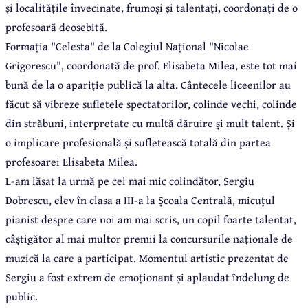
și localitățile învecinate, frumoși și talentați, coordonați de o
profesoară deosebită.
Formația "Celesta" de la Colegiul Național "Nicolae
Grigorescu", coordonată de prof. Elisabeta Milea, este tot mai
bună de la o apariție publică la alta. Cântecele liceenilor au
făcut să vibreze sufletele spectatorilor, colinde vechi, colinde
din străbuni, interpretate cu multă dăruire și mult talent. Și
o implicare profesională și sufletească totală din partea
profesoarei Elisabeta Milea.
L-am lăsat la urmă pe cel mai mic colindător, Sergiu
Dobrescu, elev în clasa a III-a la Școala Centrală, micuțul
pianist despre care noi am mai scris, un copil foarte talentat,
câștigător al mai multor premii la concursurile naționale de
muzică la care a participat. Momentul artistic prezentat de
Sergiu a fost extrem de emoționant și aplaudat îndelung de
public.