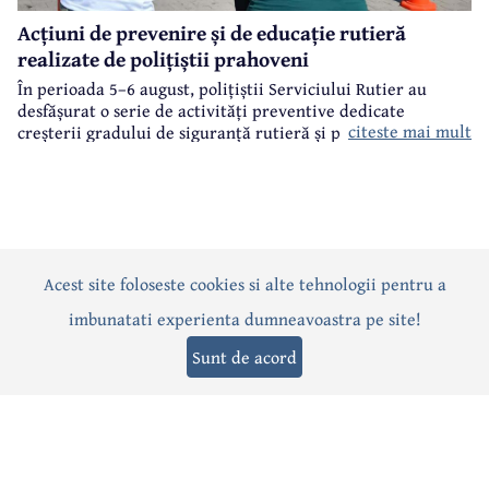
Acțiuni de prevenire și de educație rutieră
realizate de polițiștii prahoveni
În perioada 5–6 august, polițiștii Serviciului Rutier au
desfășurat o serie de activități preventive dedicate
citeste mai mult
creșterii gradului de siguranță rutieră și promovării unui
comportament responsabil în trafic, în contextul sezonului
estival.
Acest site foloseste cookies si alte tehnologii pentru a
Actualitate
Politică
Social
Eveniment
Interviuri
imbunatati experienta dumneavoastra pe site!
Sănătate
Editorial
Sport
Anunțuri
Joburi
Turism
Sunt de acord
Termeni și condiții
-
Politica de confidențialitate
-
Politica cookies
© 2026 Câmpina TV