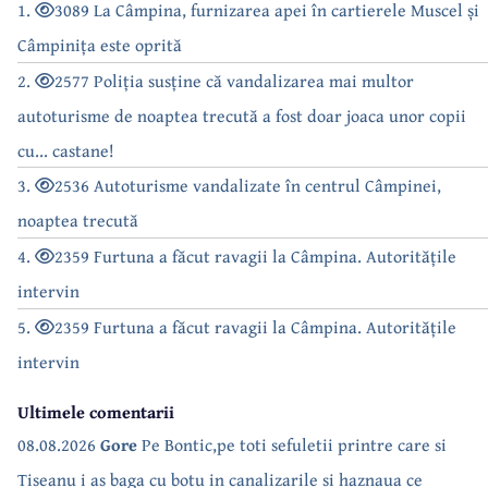
1.
3089 La Câmpina, furnizarea apei în cartierele Muscel și
Câmpinița este oprită
2.
2577 Poliția susține că vandalizarea mai multor
autoturisme de noaptea trecută a fost doar joaca unor copii
cu... castane!
3.
2536 Autoturisme vandalizate în centrul Câmpinei,
noaptea trecută
4.
2359 Furtuna a făcut ravagii la Câmpina. Autoritățile
intervin
5.
2359 Furtuna a făcut ravagii la Câmpina. Autoritățile
intervin
Ultimele comentarii
08.08.2026
Gore
Pe Bontic,pe toti sefuletii printre care si
Tiseanu i as baga cu botu in canalizarile si haznaua ce