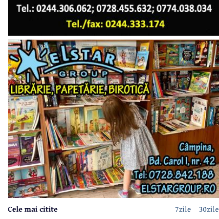
Cele mai citite
7zile
30zile