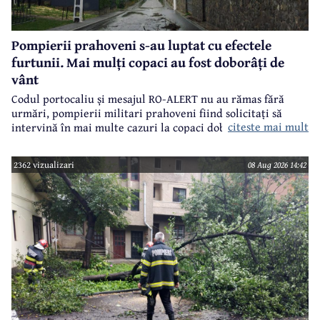
Pompierii prahoveni s-au luptat cu efectele
furtunii. Mai mulți copaci au fost doborâți de
vânt
Codul portocaliu și mesajul RO-ALERT nu au rămas fără
urmări, pompierii militari prahoveni fiind solicitați să
citeste mai mult
intervină în mai multe cazuri la copaci doborâți în urma
furtunii de sâmbătă de la prânz.
2362 vizualizari
08 Aug 2026 14:42