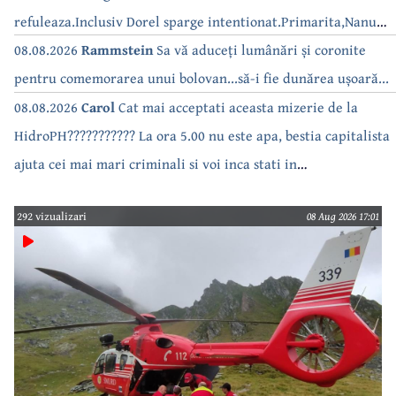
refuleaza.Inclusiv Dorel sparge intentionat.Primarita,Nanu
bea apa de la robinet.Asta as intreba o si pe Izabel Mitrea
08.08.2026
Rammstein
Sa vă aduceți lumânări și coronite
pentru comemorarea unui bolovan...să-i fie dunărea ușoară...
08.08.2026
Carol
Cat mai acceptati aceasta mizerie de la
HidroPH??????????? La ora 5.00 nu este apa, bestia capitalista
ajuta cei mai mari criminali si voi inca stati in
case???????????????
292 vizualizari
08 Aug 2026 17:01