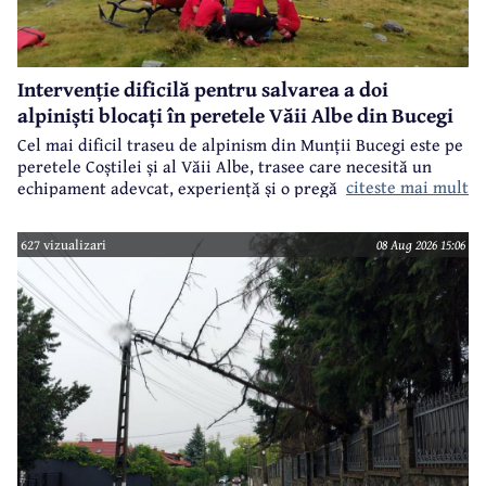
Intervenție dificilă pentru salvarea a doi
alpiniști blocați în peretele Văii Albe din Bucegi
Cel mai dificil traseu de alpinism din Munții Bucegi este pe
peretele Coștilei și al Văii Albe, trasee care necesită un
citeste mai mult
echipament adevcat, experiență și o pregătire specifică.
627 vizualizari
08 Aug 2026 15:06