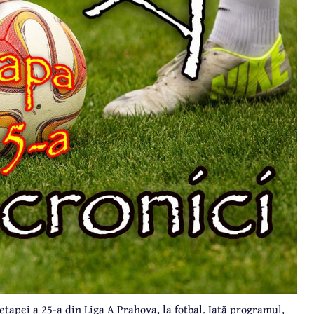
etapei a 25-a din Liga A Prahova, la fotbal. Iată programul,