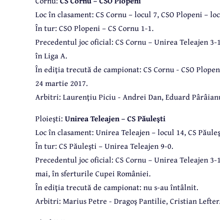
Cornu:
CS Cornu – CSO Plopeni
Loc în clasament: CS Cornu – locul 7, CSO Plopeni – loc
În tur: CSO Plopeni – CS Cornu 1-1.
Precedentul joc oficial: CS Cornu – Unirea Teleajen 3-1
în Liga A.
În ediţia trecută de campionat: CS Cornu - CSO Plopen
24 martie 2017.
Arbitri: Laurenţiu Piciu - Andrei Dan, Eduard Pârâian
Ploieşti:
Unirea Teleajen – CS Păuleşti
Loc în clasament: Unirea Teleajen – locul 14, CS Păuleşt
În tur: CS Păuleşti – Unirea Teleajen 9-0.
Precedentul joc oficial: CS Cornu – Unirea Teleajen 3-1,
mai, în sferturile Cupei României.
În ediţia trecută de campionat: nu s-au întâlnit.
Arbitri: Marius Petre - Dragoş Pantilie, Cristian Lefter