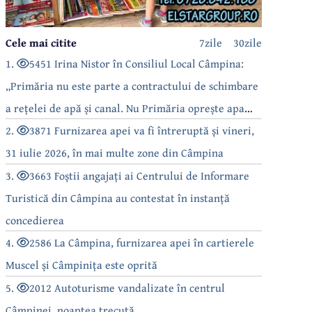
Cele mai citite
7zile
30zile
1.
5451 Irina Nistor în Consiliul Local Câmpina:
„Primăria nu este parte a contractului de schimbare
a rețelei de apă și canal. Nu Primăria oprește apa
câmpinenilor!”
2.
3871 Furnizarea apei va fi întreruptă și vineri,
31 iulie 2026, în mai multe zone din Câmpina
3.
3663 Foștii angajați ai Centrului de Informare
Turistică din Câmpina au contestat în instanță
concedierea
4.
2586 La Câmpina, furnizarea apei în cartierele
Muscel și Câmpinița este oprită
5.
2012 Autoturisme vandalizate în centrul
Câmpinei, noaptea trecută