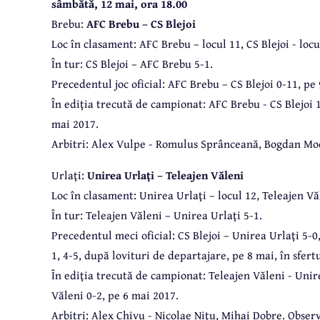
sâmbătă, 12 mai, ora 18.00
Brebu:
AFC Brebu – CS Blejoi
Loc în clasament: AFC Brebu – locul 11, CS Blejoi - locu
În tur: CS Blejoi – AFC Brebu 5-1.
Precedentul joc oficial: AFC Brebu – CS Blejoi 0-11, pe
În ediţia trecută de campionat: AFC Brebu - CS Blejoi 
mai 2017.
Arbitri: Alex Vulpe - Romulus Sprânceană, Bogdan Moc
Urlaţi:
Unirea Urlaţi – Teleajen Văleni
Loc în clasament: Unirea Urlaţi – locul 12, Teleajen Văl
În tur: Teleajen Văleni – Unirea Urlaţi 5-1.
Precedentul meci oficial: CS Blejoi – Unirea Urlaţi 5-0,
1, 4-5, după lovituri de departajare, pe 8 mai, în sfer
În ediţia trecută de campionat: Teleajen Văleni - Unir
Văleni 0-2, pe 6 mai 2017.
Arbitri: Alex Chivu - Nicolae Niţu, Mihai Dobre. Obser