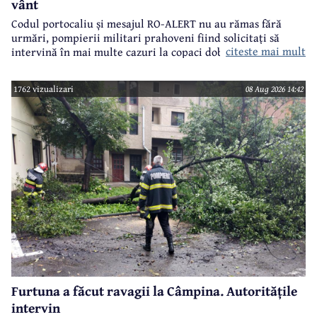
vânt
Codul portocaliu și mesajul RO-ALERT nu au rămas fără
urmări, pompierii militari prahoveni fiind solicitați să
citeste mai mult
intervină în mai multe cazuri la copaci doborâți în urma
furtunii de sâmbătă de la prânz.
1762 vizualizari
08 Aug 2026 14:42
Furtuna a făcut ravagii la Câmpina. Autoritățile
intervin