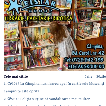
Cele mai citite
7zile
30zile
1.
3067 La Câmpina, furnizarea apei în cartierele Muscel și
Câmpinița este oprită
2.
2546 Poliția susține că vandalizarea mai multor