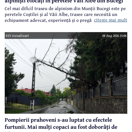
alpiniști blocați în peretele Văii Albe din Bucegi
Cel mai dificil traseu de alpinism din Munții Bucegi este pe
peretele Coștilei și al Văii Albe, trasee care necesită un
citeste mai mult
echipament adevcat, experiență și o pregătire specifică.
433 vizualizari
08 Aug 2026 15:06
Pompierii prahoveni s-au luptat cu efectele
furtunii. Mai mulți copaci au fost doborâți de