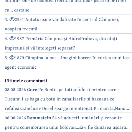
autoturisme de noaptea trecută a fost doar joaca unor copii
cu... castane!
3.
2531 Autoturisme vandalizate în centrul Câmpinei,
noaptea trecută
4.
1987 Primăria Câmpina și HidroPrahova, discutați
împreună și vă înțelegeți separat?
5.
1879 Câmpina la pas... Imagini horror în curtea unui fost
agent economic
Ultimele comentarii
08.08.2026
Gore
Pe Bontic,pe toti sefuletii printre care si
Tiseanu i as baga cu botu in canalizarile si haznaua ce
refuleaza.Inclusiv Dorel sparge intentionat.Primarita,Nanu
bea apa de la robinet.Asta as intreba o si pe Izabel Mitrea
08.08.2026
Rammstein
Sa vă aduceți lumânări și coronite
pentru comemorarea unui bolovan...să-i fie dunărea ușoară...