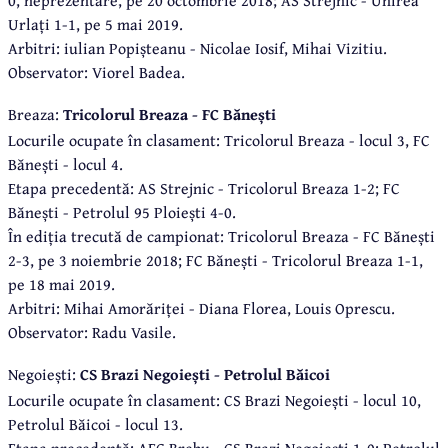
Urlați 1-1, pe 5 mai 2019.
Arbitri: iulian Popișteanu - Nicolae Iosif, Mihai Vizitiu.
Observator: Viorel Badea.
Breaza:
Tricolorul Breaza - FC Bănești
Locurile ocupate în clasament: Tricolorul Breaza - locul 3, FC
Bănești - locul 4.
Etapa precedentă: AS Strejnic - Tricolorul Breaza 1-2; FC
Bănești - Petrolul 95 Ploiești 4-0.
În ediția trecută de campionat: Tricolorul Breaza - FC Bănești
2-3, pe 3 noiembrie 2018; FC Bănești - Tricolorul Breaza 1-1,
pe 18 mai 2019.
Arbitri: Mihai Amorăriței - Diana Florea, Louis Oprescu.
Observator: Radu Vasile.
Negoiești:
CS Brazi Negoiești - Petrolul Băicoi
Locurile ocupate în clasament: CS Brazi Negoiești - locul 10,
Petrolul Băicoi - locul 13.
Etapa precedentă: AFC Brebu - CS Brazi Negoiești 1-0; Petrolul