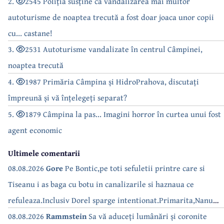
2.
2545 Poliția susține că vandalizarea mai multor
autoturisme de noaptea trecută a fost doar joaca unor copii
cu... castane!
3.
2531 Autoturisme vandalizate în centrul Câmpinei,
noaptea trecută
4.
1987 Primăria Câmpina și HidroPrahova, discutați
împreună și vă înțelegeți separat?
5.
1879 Câmpina la pas... Imagini horror în curtea unui fost
agent economic
Ultimele comentarii
08.08.2026
Gore
Pe Bontic,pe toti sefuletii printre care si
Tiseanu i as baga cu botu in canalizarile si haznaua ce
refuleaza.Inclusiv Dorel sparge intentionat.Primarita,Nanu
bea apa de la robinet.Asta as intreba o si pe Izabel Mitrea
08.08.2026
Rammstein
Sa vă aduceți lumânări și coronite