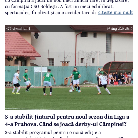
cu formația CSO Boldești. A fost un meci echilibrat,
citeste mai mult
spectaculos, finalizat și cu o accidentare destul de gravă, la
genunchi, a lui Bărcănescu.
477 vizualizari
07 Aug 2026 23:10
S-a stabilit țintarul pentru noul sezon din Liga a
4-a Prahova. Când se joacă derby-ul Câmpinei?
S-a stabilit programul pentru o nouă ediție a