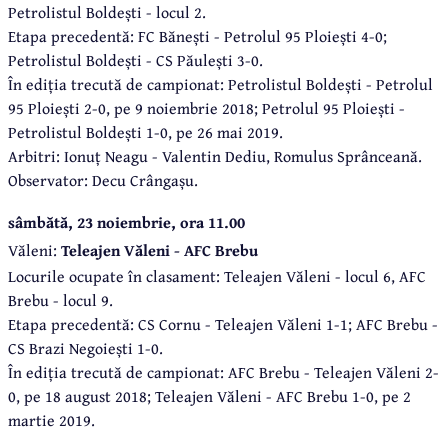
Petrolistul Boldești - locul 2.
Etapa precedentă: FC Bănești - Petrolul 95 Ploiești 4-0;
Petrolistul Boldești - CS Păulești 3-0.
În ediția trecută de campionat: Petrolistul Boldești - Petrolul
95 Ploiești 2-0, pe 9 noiembrie 2018; Petrolul 95 Ploiești -
Petrolistul Boldești 1-0, pe 26 mai 2019.
Arbitri: Ionuț Neagu - Valentin Dediu, Romulus Sprânceană.
Observator: Decu Crângașu.
sâmbătă, 23 noiembrie, ora 11.00
Văleni:
Teleajen Văleni - AFC Brebu
Locurile ocupate în clasament: Teleajen Văleni - locul 6, AFC
Brebu - locul 9.
Etapa precedentă: CS Cornu - Teleajen Văleni 1-1; AFC Brebu -
CS Brazi Negoiești 1-0.
În ediția trecută de campionat: AFC Brebu - Teleajen Văleni 2-
0, pe 18 august 2018; Teleajen Văleni - AFC Brebu 1-0, pe 2
martie 2019.