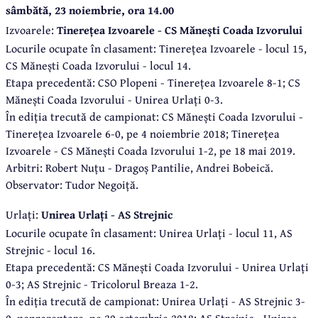
sâmbătă, 23 noiembrie, ora 14.00
Izvoarele:
Tinerețea Izvoarele - CS Mănești Coada Izvorului
Locurile ocupate în clasament: Tinerețea Izvoarele - locul 15,
CS Mănești Coada Izvorului - locul 14.
Etapa precedentă: CSO Plopeni - Tinerețea Izvoarele 8-1; CS
Mănești Coada Izvorului - Unirea Urlați 0-3.
În ediția trecută de campionat: CS Mănești Coada Izvorului -
Tinerețea Izvoarele 6-0, pe 4 noiembrie 2018; Tinerețea
Izvoarele - CS Mănești Coada Izvorului 1-2, pe 18 mai 2019.
Arbitri: Robert Nuțu - Dragoș Pantilie, Andrei Bobeică.
Observator: Tudor Negoiță.
Urlați:
Unirea Urlați - AS Strejnic
Locurile ocupate în clasament: Unirea Urlați - locul 11, AS
Strejnic - locul 16.
Etapa precedentă: CS Mănești Coada Izvorului - Unirea Urlați
0-3; AS Strejnic - Tricolorul Breaza 1-2.
În ediția trecută de campionat: Unirea Urlați - AS Strejnic 3-
0, neprezentare, pe 20 octombrie 2018; AS Strejnic - Unirea