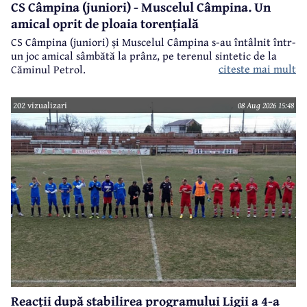
CS Câmpina (juniori) - Muscelul Câmpina. Un
amical oprit de ploaia torențială
CS Câmpina (juniori) și Muscelul Câmpina s-au întâlnit într-
un joc amical sâmbătă la prânz, pe terenul sintetic de la
citeste mai mult
Căminul Petrol.
202 vizualizari
08 Aug 2026 15:48
Reacții după stabilirea programului Ligii a 4-a