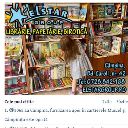
Cele mai citite
7zile
30zile
1.
3065 La Câmpina, furnizarea apei în cartierele Muscel și
Câmpinița este oprită