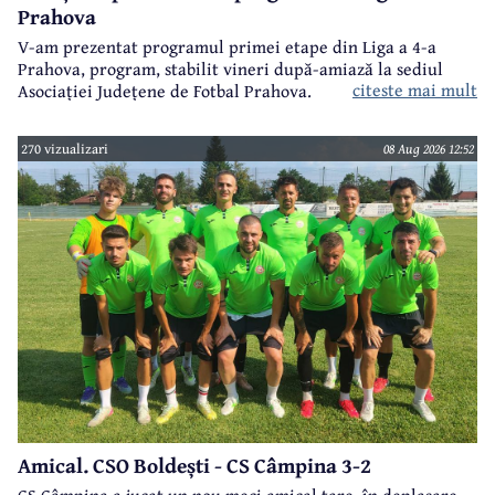
Prahova
V-am prezentat programul primei etape din Liga a 4-a
Prahova, program, stabilit vineri după-amiază la sediul
citeste mai mult
Asociației Județene de Fotbal Prahova.
270 vizualizari
08 Aug 2026 12:52
Amical. CSO Boldești - CS Câmpina 3-2
CS Câmpina a jucat un nou meci amical tare, în deplasare,