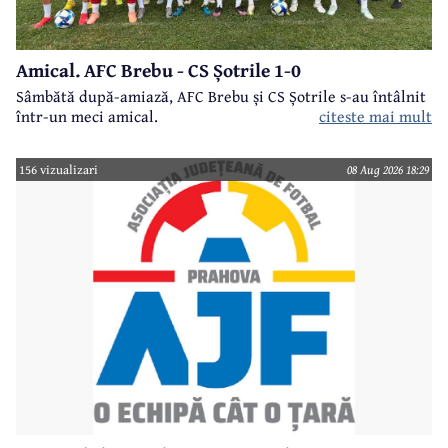
Amical. AFC Brebu - CS Șotrile 1-0
Sâmbătă după-amiază, AFC Brebu și CS Șotrile s-au întâlnit
într-un meci amical.
citeste mai mult
156 vizualizari
08 Aug 2026 18:29