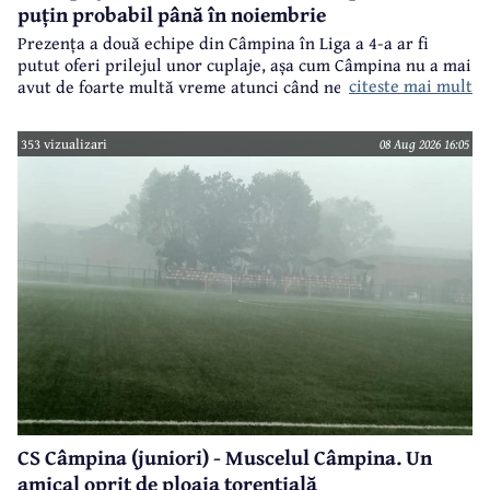
puțin probabil până în noiembrie
Prezența a două echipe din Câmpina în Liga a 4-a ar fi
putut oferi prilejul unor cuplaje, așa cum Câmpina nu a mai
citeste mai mult
avut de foarte multă vreme atunci când ne referim la
meciuri oficiale de seniori.
353 vizualizari
08 Aug 2026 16:05
CS Câmpina (juniori) - Muscelul Câmpina. Un
amical oprit de ploaia torențială