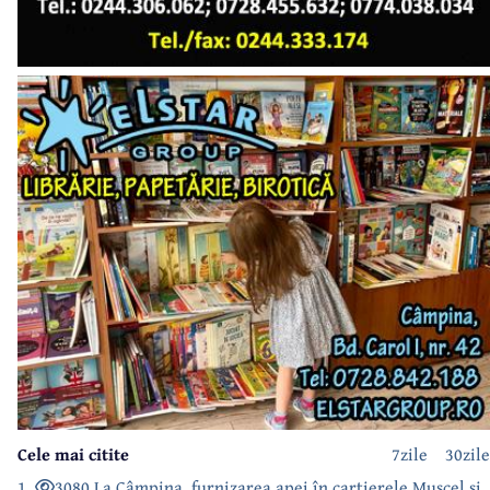
Cele mai citite
7zile
30zile
1.
3080 La Câmpina, furnizarea apei în cartierele Muscel și