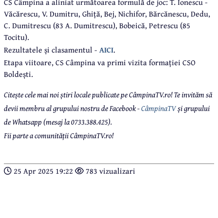
CS Câmpina a aliniat următoarea formulă de joc: T. Ionescu -
Văcărescu, V. Dumitru, Ghiță, Bej, Nichifor, Bărcănescu, Dedu,
C. Dumitrescu (83 A. Dumitrescu), Bobeică, Petrescu (85
Tocitu).
Rezultatele și clasamentul -
AICI
.
Etapa viitoare, CS Câmpina va primi vizita formației CSO
Boldești.
Citește cele mai noi știri locale publicate pe CâmpinaTV.ro! Te invităm să
devii membru al grupului nostru de Facebook -
CâmpinaTV
și grupului
de Whatsapp (mesaj la 0733.388.425).
Fii parte a comunității CâmpinaTV.ro!
25 Apr 2025 19:22
783 vizualizari