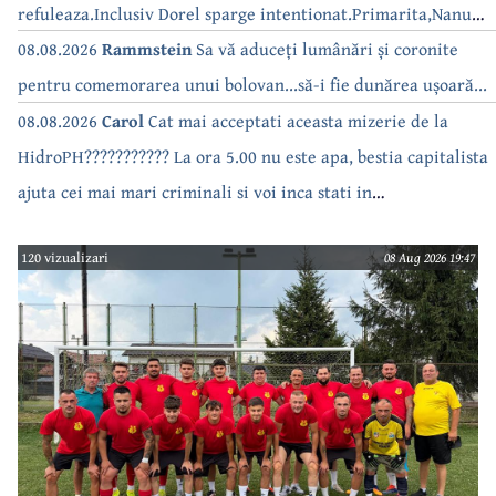
refuleaza.Inclusiv Dorel sparge intentionat.Primarita,Nanu
bea apa de la robinet.Asta as intreba o si pe Izabel Mitrea
08.08.2026
Rammstein
Sa vă aduceți lumânări și coronite
pentru comemorarea unui bolovan...să-i fie dunărea ușoară...
08.08.2026
Carol
Cat mai acceptati aceasta mizerie de la
HidroPH??????????? La ora 5.00 nu este apa, bestia capitalista
ajuta cei mai mari criminali si voi inca stati in
case???????????????
120 vizualizari
08 Aug 2026 19:47