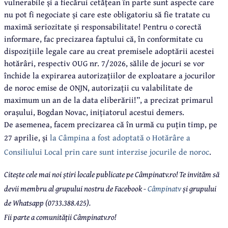
vulnerabile și a fiecărui cetățean în parte sunt aspecte care
nu pot fi negociate și care este obligatoriu să fie tratate cu
maximă seriozitate și responsabilitate! Pentru o corectă
informare, fac precizarea faptului că, în conformitate cu
dispozițiile legale care au creat premisele adoptării acestei
hotărâri, respectiv OUG nr. 7/2026, sălile de jocuri se vor
închide la expirarea autorizațiilor de exploatare a jocurilor
de noroc emise de ONJN, autorizații cu valabilitate de
maximum un an de la data eliberării!”, a precizat primarul
orașului, Bogdan Novac, inițiatorul acestui demers.
De asemenea, facem precizarea că în urmă cu puțin timp, pe
27 aprilie, și
la Câmpina a fost adoptată o Hotărâre a
Consiliului Local prin care sunt interzise jocurile de noroc
.
Citește cele mai noi știri locale publicate pe Câmpinatv.ro! Te invităm să
devii membru al grupului nostru de Facebook -
Câmpinatv
și grupului
de Whatsapp (0733.388.425).
Fii parte a comunității Câmpinatv.ro!