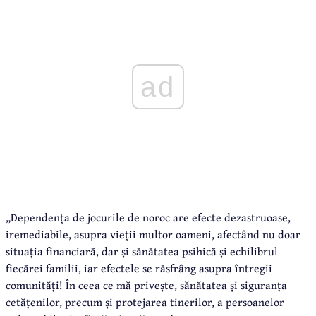
ad
„Dependența de jocurile de noroc are efecte dezastruoase,
iremediabile, asupra vieții multor oameni, afectând nu doar
situația financiară, dar și sănătatea psihică și echilibrul
fiecărei familii, iar efectele se răsfrâng asupra întregii
comunități! În ceea ce mă privește, sănătatea și siguranța
cetățenilor, precum și protejarea tinerilor, a persoanelor