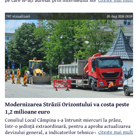
municipiului Câmpina, Irina Nistor.
797 vizualizari
05 Aug 2026 19:59
Modernizarea Străzii Orizontului va costa peste
1,2 milioane euro
Consiliul Local Câmpina s-a întrunit miercuri la prânz,
într-o ședință extraordinară, pentru a aproba actualizarea
citeste mai mult
devizului general, a indicatorilor tehnico-economici și a