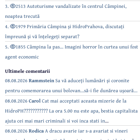
3.
2513 Autoturisme vandalizate în centrul Câmpinei,
noaptea trecută
4.
1979 Primăria Câmpina și HidroPrahova, discutați
împreună și vă înțelegeți separat?
5.
1855 Câmpina la pas... Imagini horror în curtea unui fost
agent economic
Ultimele comentarii
08.08.2026
Rammstein
Sa vă aduceți lumânări și coronite
pentru comemorarea unui bolovan...să-i fie dunărea ușoară...
08.08.2026
Carol
Cat mai acceptati aceasta mizerie de la
HidroPH??????????? La ora 5.00 nu este apa, bestia capitalista
ajuta cei mai mari criminali si voi inca stati in
case???????????????
08.08.2026
Rodica
A dracu avarie iar s-a avariat si vineri