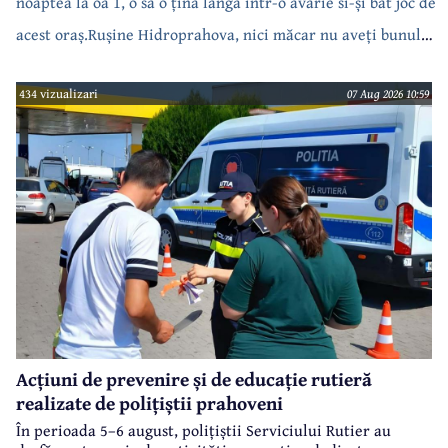
noaptea la oa 1, o să o țină langa intr-o avarie si-și bat joc de
acest oraș.Rușine Hidroprahova, nici măcar nu aveți bunul
simț să anunțați.
434 vizualizari
07 Aug 2026 10:59
Acțiuni de prevenire și de educație rutieră
realizate de polițiștii prahoveni
În perioada 5–6 august, polițiștii Serviciului Rutier au