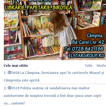
Cele mai citite
7zile
30zile
1.
3028 La Câmpina, furnizarea apei în cartierele Muscel și
Câmpinița este oprită
2.
2519 Poliția susține că vandalizarea mai multor
autoturisme de noaptea trecută a fost doar joaca unor copii
cu... castane!