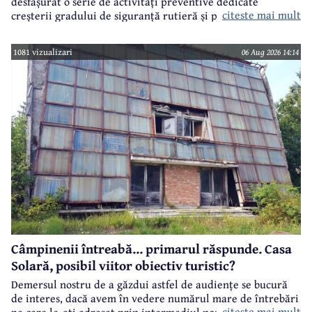
desfășurat o serie de activități preventive dedicate
citeste mai mult
creșterii gradului de siguranță rutieră și promovării unui
comportament responsabil în trafic, în contextul sezonului
estival.
1081 vizualizari
06 Aug 2026 14:14
Câmpinenii întreabă... primarul răspunde. Casa
Solară, posibil viitor obiectiv turistic?
Demersul nostru de a găzdui astfel de audiențe se bucură
de interes, dacă avem în vedere numărul mare de întrebări
citeste mai mult
pe care le-ați adresat prin intermediul nostru primarului