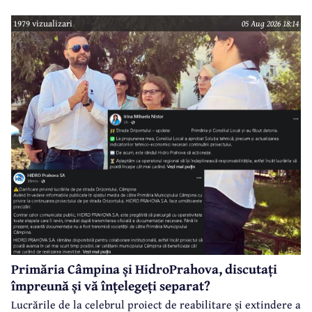
sumei reprezentând finanțarea de la bugetul local pentru
realizarea modernizării Străzii Orizontului, obiectiv
1979 vizualizari
05 Aug 2026 18:14
finanțat prin Programul Național de Investiții ”Anghel
Saligny”.
Primăria Câmpina și HidroPrahova, discutați
împreună și vă înțelegeți separat?
Lucrările de la celebrul proiect de reabilitare și extindere a