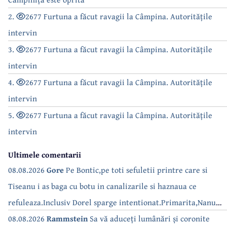
2.
2677 Furtuna a făcut ravagii la Câmpina. Autoritățile
intervin
3.
2677 Furtuna a făcut ravagii la Câmpina. Autoritățile
intervin
4.
2677 Furtuna a făcut ravagii la Câmpina. Autoritățile
intervin
5.
2677 Furtuna a făcut ravagii la Câmpina. Autoritățile
intervin
Ultimele comentarii
08.08.2026
Gore
Pe Bontic,pe toti sefuletii printre care si
Tiseanu i as baga cu botu in canalizarile si haznaua ce
refuleaza.Inclusiv Dorel sparge intentionat.Primarita,Nanu
bea apa de la robinet.Asta as intreba o si pe Izabel Mitrea
08.08.2026
Rammstein
Sa vă aduceți lumânări și coronite