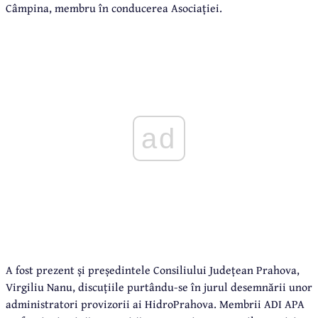
Câmpina, membru în conducerea Asociației.
ad
A fost prezent și președintele Consiliului Județean Prahova,
Virgiliu Nanu, discuțiile purtându-se în jurul desemnării unor
administratori provizorii ai HidroPrahova. Membrii ADI APA