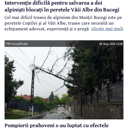
Intervenție dificilă pentru salvarea a doi
alpiniști blocați în peretele Văii Albe din Bucegi
Cel mai dificil traseu de alpinism din Munții Bucegi este pe
peretele Coștilei și al Văii Albe, trasee care necesită un
citeste mai mult
echipament adevcat, experiență și o pregătire specifică.
799 vizualizari
08 Aug 2026 15:06
Pompierii prahoveni s-au luptat cu efectele