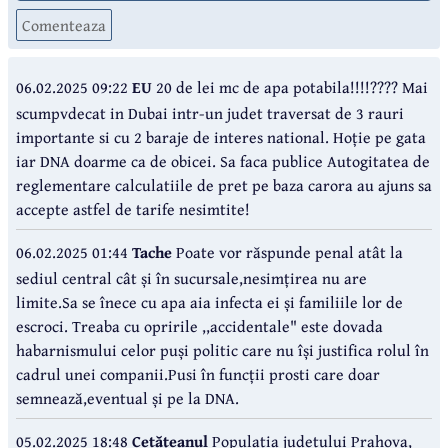
Comenteaza
06.02.2025 09:22
EU
20 de lei mc de apa potabila!!!!???? Mai
scumpvdecat in Dubai intr-un judet traversat de 3 rauri
importante si cu 2 baraje de interes national. Hoție pe gata
iar DNA doarme ca de obicei. Sa faca publice Autogitatea de
reglementare calculatiile de pret pe baza carora au ajuns sa
accepte astfel de tarife nesimtite!
06.02.2025 01:44
Tache
Poate vor răspunde penal atât la
sediul central cât și în sucursale,nesimțirea nu are
limite.Sa se înece cu apa aia infecta ei și familiile lor de
escroci. Treaba cu opririle ,,accidentale" este dovada
habarnismului celor puși politic care nu își justifica rolul în
cadrul unei companii.Pusi în funcții prosti care doar
semnează,eventual și pe la DNA.
05.02.2025 18:48
Cetățeanul
Populația județului Prahova,