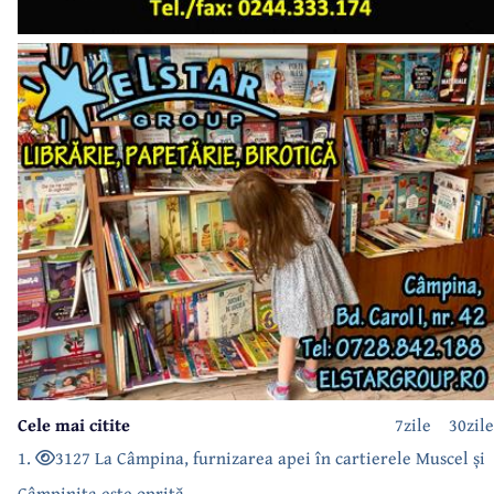
Cele mai citite
7zile
30zile
1.
3127 La Câmpina, furnizarea apei în cartierele Muscel și
Câmpinița este oprită