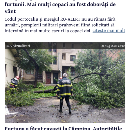
furtunii. Mai mulți copaci au fost doborâți de
vânt
Codul portocaliu și mesajul RO-ALERT nu au rămas fără
urmări, pompierii militari prahoveni fiind solicitați să
citeste mai mult
intervină în mai multe cazuri la copaci doborâți în urma
furtunii de sâmbătă de la prânz.
2677 vizualizari
08 Aug 2026 14:42
Furtuna a făcut ravagii la Câmpina. Autoritățile