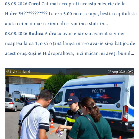
08.08.2026
Carol
Cat mai acceptati aceasta mizerie de la
HidroPH??????????? La ora 5.00 nu este apa, bestia capitalista
ajuta cei mai mari criminali si voi inca stati in
case???????????????
08.08.2026
Rodica
A dracu avarie iar s-a avariat si vineri
noaptea la oa 1, o să o țină langa intr-o avarie si-și bat joc de
acest oraș.Rușine Hidroprahova, nici măcar nu aveți bunul
simț să anunțați.
431 vizualizari
07 Aug 2026 10:59