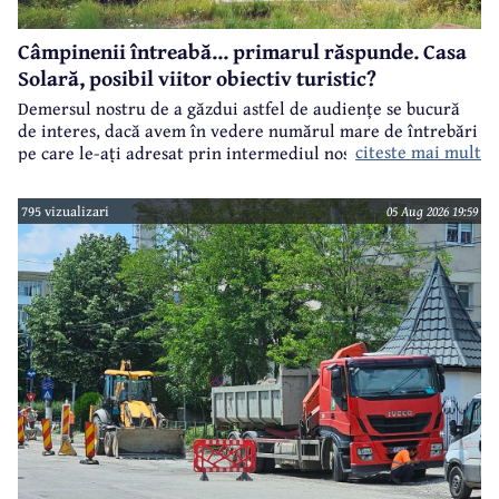
Câmpinenii întreabă... primarul răspunde. Casa
Solară, posibil viitor obiectiv turistic?
Demersul nostru de a găzdui astfel de audiențe se bucură
de interes, dacă avem în vedere numărul mare de întrebări
citeste mai mult
pe care le-ați adresat prin intermediul nostru primarului
municipiului Câmpina, Irina Nistor.
795 vizualizari
05 Aug 2026 19:59