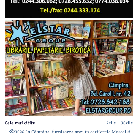
Cele mai citite
7zile
30zile
1.
3026 La Câmpina, furnizarea apei în cartierele Muscel și