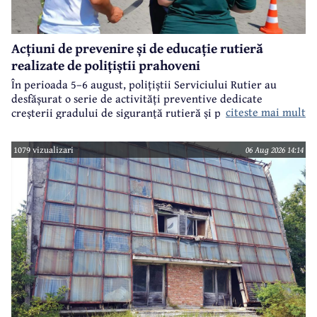
Acțiuni de prevenire și de educație rutieră
realizate de polițiștii prahoveni
În perioada 5–6 august, polițiștii Serviciului Rutier au
desfășurat o serie de activități preventive dedicate
citeste mai mult
creșterii gradului de siguranță rutieră și promovării unui
comportament responsabil în trafic, în contextul sezonului
estival.
1079 vizualizari
06 Aug 2026 14:14