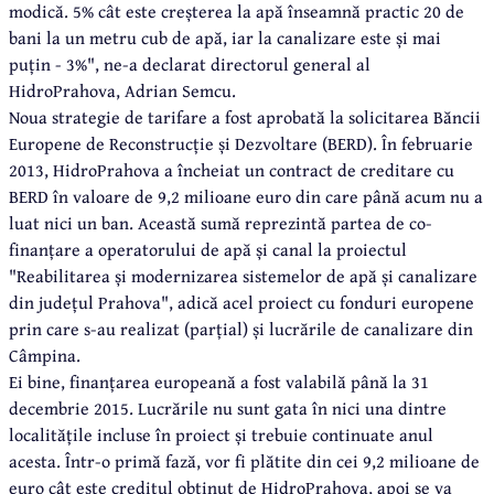
modică. 5% cât este creșterea la apă înseamnă practic 20 de
bani la un metru cub de apă, iar la canalizare este și mai
puțin - 3%", ne-a declarat directorul general al
HidroPrahova, Adrian Semcu.
Noua strategie de tarifare a fost aprobată la solicitarea Băncii
Europene de Reconstrucție și Dezvoltare (BERD). În februarie
2013, HidroPrahova a încheiat un contract de creditare cu
BERD în valoare de 9,2 milioane euro din care până acum nu a
luat nici un ban. Această sumă reprezintă partea de co-
finanțare a operatorului de apă și canal la proiectul
"Reabilitarea și modernizarea sistemelor de apă și canalizare
din județul Prahova", adică acel proiect cu fonduri europene
prin care s-au realizat (parțial) și lucrările de canalizare din
Câmpina.
Ei bine, finanțarea europeană a fost valabilă până la 31
decembrie 2015. Lucrările nu sunt gata în nici una dintre
localitățile incluse în proiect și trebuie continuate anul
acesta. Într-o primă fază, vor fi plătite din cei 9,2 milioane de
euro cât este creditul obținut de HidroPrahova, apoi se va