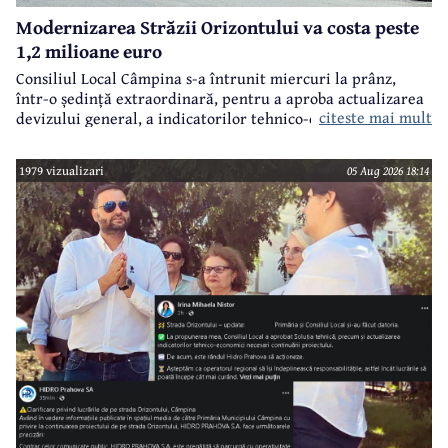
Modernizarea Străzii Orizontului va costa peste
1,2 milioane euro
Consiliul Local Câmpina s-a întrunit miercuri la prânz,
într-o ședință extraordinară, pentru a aproba actualizarea
citeste mai mult
devizului general, a indicatorilor tehnico-economici și a
sumei reprezentând finanțarea de la bugetul local pentru
realizarea modernizării Străzii Orizontului, obiectiv
1979 vizualizari
05 Aug 2026 18:14
finanțat prin Programul Național de Investiții ”Anghel
Saligny”.