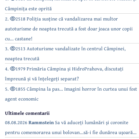
Câmpinița este oprită
2.
2518 Poliția susține că vandalizarea mai multor
autoturisme de noaptea trecută a fost doar joaca unor copii
cu... castane!
3.
2513 Autoturisme vandalizate în centrul Câmpinei,
noaptea trecută
4.
1979 Primăria Câmpina și HidroPrahova, discutați
împreună și vă înțelegeți separat?
5.
1855 Câmpina la pas... Imagini horror în curtea unui fost
agent economic
Ultimele comentarii
08.08.2026
Rammstein
Sa vă aduceți lumânări și coronite
pentru comemorarea unui bolovan...să-i fie dunărea ușoară...