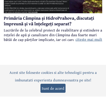
Primăria Câmpina și HidroPrahova, discutați
împreună și vă înțelegeți separat?
Lucrările de la celebrul proiect de reabilitare și extindere a
rețelei de apă și canalizare din Câmpina dau foarte mari
citeste mai mult
bătăi de cap părților implicate, iar cei care suferă sunt
câmpinenii. Exemplul cel mai elocvent - "dureroasa" stradă
Orizontului.
Acest site foloseste cookies si alte tehnologii pentru a
Actualitate
Politică
Social
Eveniment
Interviuri
imbunatati experienta dumneavoastra pe site!
Sănătate
Editorial
Sport
Anunțuri
Joburi
Turism
Sunt de acord
Termeni și condiții
-
Politica de confidențialitate
-