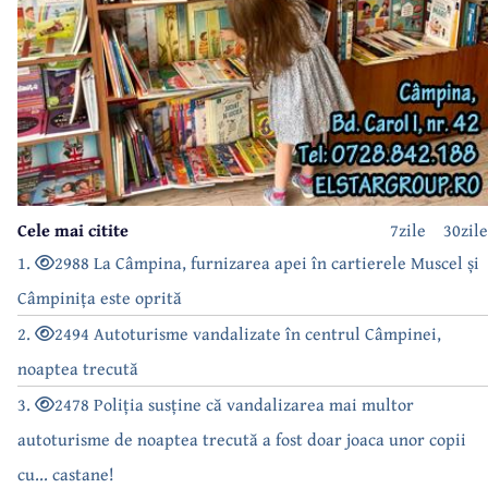
Cele mai citite
7zile
30zile
1.
2988 La Câmpina, furnizarea apei în cartierele Muscel și
Câmpinița este oprită
2.
2494 Autoturisme vandalizate în centrul Câmpinei,
noaptea trecută
3.
2478 Poliția susține că vandalizarea mai multor
autoturisme de noaptea trecută a fost doar joaca unor copii
cu... castane!