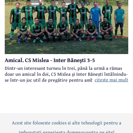
Amical. CS Mislea - Inter Bănești 3-5
Dintr-un interesant turneu în trei, până la urmă a rămas
doar un amical în doi, CS Mislea și Inter Bănești întâlnindu-
citeste mai mult
se într-un joc util de pregătire pentru ambele formații.
Acest site foloseste cookies si alte tehnologii pentru a
Actualitate
Politică
Social
Eveniment
Interviuri
imbunatati experienta dumneavoastra pe site!