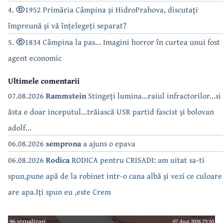
4.
1952 Primăria Câmpina și HidroPrahova, discutați
împreună și vă înțelegeți separat?
5.
1834 Câmpina la pas... Imagini horror în curtea unui fost
agent economic
Ultimele comentarii
07.08.2026
Rammstein
Stingeți lumina...raiul infractorilor...si
ăsta e doar inceputul...trăiască USR partid fascist și bolovan
adolf...
06.08.2026
semprona
a ajuns o epava
06.08.2026
Rodica
RODICA pentru CRISADI: am uitat sa-ti
spun,pune apă de la robinet intr-o cana albă și vezi ce culoare
are apa.Iți spun eu ,este Crem
96 vizualizari
07 Aug 2026 23:10