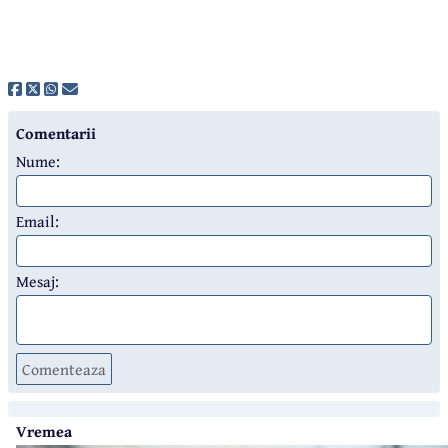
Comentarii
Nume:
Email:
Mesaj:
Comenteaza
Vremea