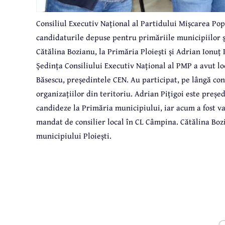
Consiliul Executiv Național al Partidului Mișcarea Popu
candidaturile depuse pentru primăriile municipiilor ș
Cătălina Bozianu, la Primăria Ploiești și Adrian Ionuț 
Ședința Consiliului Executiv Național al PMP a avut lo
Băsescu, președintele CEN. Au participat, pe lângă con
organizațiilor din teritoriu. Adrian Pițigoi este preș
candideze la Primăria municipiului, iar acum a fost val
mandat de consilier local în CL Câmpina. Cătălina Boz
municipiului Ploiești.