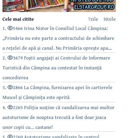
Cele mai citite
7zile
30zile
1.
5466 Irina Nistor în Consiliul Local Câmpina:
„Primăria nu este parte a contractului de schimbare
a rețelei de apă și canal. Nu Primăria oprește apa
câmpinenilor!”
2.
3679 Foștii angajați ai Centrului de Informare
Turistică din Câmpina au contestat în instanță
concedierea
3.
2866 La Câmpina, furnizarea apei în cartierele
Muscel și Câmpinița este oprită
4.
2265 Poliția susține că vandalizarea mai multor
autoturisme de noaptea trecută a fost doar joaca
unor copii cu... castane!
5.
2260 Autoturisme vandalizate în centrul