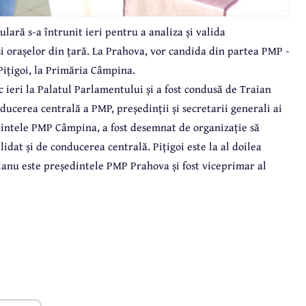
lară s-a întrunit ieri pentru a analiza și valida
i orașelor din țară. La Prahova, vor candida din partea PMP -
Pițigoi, la Primăria Câmpina.
c ieri la Palatul Parlamentului și a fost condusă de Traian
ducerea centrală a PMP, președinții și secretarii generali ai
edintele PMP Câmpina, a fost desemnat de organizație să
idat și de conducerea centrală. Pițigoi este la al doilea
ianu este președintele PMP Prahova și fost viceprimar al