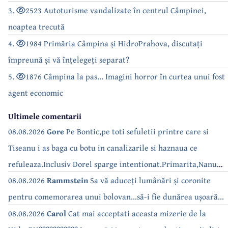
3.
2523 Autoturisme vandalizate în centrul Câmpinei,
noaptea trecută
4.
1984 Primăria Câmpina și HidroPrahova, discutați
împreună și vă înțelegeți separat?
5.
1876 Câmpina la pas... Imagini horror în curtea unui fost
agent economic
Ultimele comentarii
08.08.2026
Gore
Pe Bontic,pe toti sefuletii printre care si
Tiseanu i as baga cu botu in canalizarile si haznaua ce
refuleaza.Inclusiv Dorel sparge intentionat.Primarita,Nanu
bea apa de la robinet.Asta as intreba o si pe Izabel Mitrea
08.08.2026
Rammstein
Sa vă aduceți lumânări și coronite
pentru comemorarea unui bolovan...să-i fie dunărea ușoară...
08.08.2026
Carol
Cat mai acceptati aceasta mizerie de la