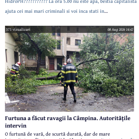
HidroPH??????????? La ora 5.00 nu este apa, bestia capitalista
ajuta cei mai mari criminali si voi inca stati in
case???????????????
373 vizualizari
08 Aug 2026 14:42
Furtuna a făcut ravagii la Câmpina. Autoritățile
intervin
O furtună de vară, de scurtă durată, dar de mare