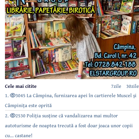
Cele mai citite
7zile
30zile
1.
3045 La Câmpina, furnizarea apei în cartierele Muscel și
Câmpinița este oprită
2.
2530 Poliția susține că vandalizarea mai multor
autoturisme de noaptea trecută a fost doar joaca unor copii
cu... castane!