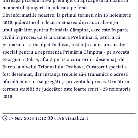
întreaga procedură s-a prelungit cu aproape un an până la
momentul ajungerii la judecata pe fond.
Din informațiile noastre, la primul termen din 15 noiembrie
2018, judecătorul a decis amânarea din cauza absenței
unui apărător pentru Primăria Câmpina, care este în parte
civilă în proces. Ca și la Camera Preliminară, pentru că
primarul este inculpat în dosar, instanța a ales un curator
special pentru a reprezenta Primăria Câmpina - pe avocata
Georgiana Dobre, aflată pe lista curatorilor desemnați de
Barou la nivelul Tribunalului Prahova. Curatorul special a
fost desemnat, dar instanța trebuie să-i transmită o adresă
oficială pentru a se pregăti și prezenta la proces. Următorul
termen stabilit de judecător este foarte scurt - 29 noiembrie
2018.
17 Nov 2018 11:12
6196 vizualizari