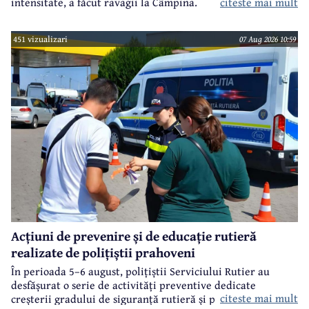
intensitate, a făcut ravagii la Câmpina.
citeste mai mult
451 vizualizari
07 Aug 2026 10:59
Acțiuni de prevenire și de educație rutieră
realizate de polițiștii prahoveni
În perioada 5–6 august, polițiștii Serviciului Rutier au
desfășurat o serie de activități preventive dedicate
citeste mai mult
creșterii gradului de siguranță rutieră și promovării unui