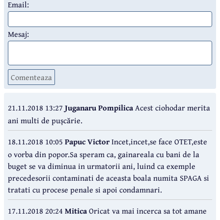
Email:
Mesaj:
Comenteaza
21.11.2018 13:27
Juganaru Pompilica
Acest ciohodar merita
ani multi de pușcărie.
18.11.2018 10:05
Papuc Victor
Incet,incet,se face OTET,este
o vorba din popor.Sa speram ca, gainareala cu bani de la
buget se va diminua in urmatorii ani, luind ca exemple
precedesorii contaminati de aceasta boala numita SPAGA si
tratati cu procese penale si apoi condamnari.
17.11.2018 20:24
Mitica
Oricat va mai incerca sa tot amane