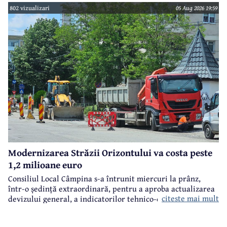
802 vizualizari
05 Aug 2026 19:59
Modernizarea Străzii Orizontului va costa peste
1,2 milioane euro
Consiliul Local Câmpina s-a întrunit miercuri la prânz,
într-o ședință extraordinară, pentru a aproba actualizarea
citeste mai mult
devizului general, a indicatorilor tehnico-economici și a
sumei reprezentând finanțarea de la bugetul local pentru
realizarea modernizării Străzii Orizontului, obiectiv