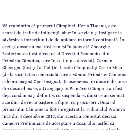
Vă reamintim că primarul Câmpinei, Horia Tiseanu, este
acuzat de trafic de influenţă, abuz în serviciu şi instigare la
săvârşirea infracţiunii de delapidare în formă continuată. În
acelaşi dosar au mai fost trimişi în judecată Gheorghe
Ecaterinescu (fost director al Direcţiei Economice din
Primăria Câmpina; care între timp a decedat), Carmen
Gheorghe (fost şef al Poliţiei Locale Câmpina) şi Costin Micu
(de la societatea comercială care a vândut Primăriei Câmpina
celebra maşină Opel Insigna). De asemenea, în dosare disjunse
din dosarul mare, alţi angajaţi ai Primăriei Câmpina au fost
deja condamnaţi definitiv, cu suspendare, după ce au semnat
acorduri de recunoaştere a faptei cu procurorii. Dosarul
primarului Câmpinei a fost înregistrat la Tribunalul Prahova
încă din 4 decembrie 2017, dar acesta a contestat decizia
Camerei Preliminare de acceptare a dosarului, astfel că