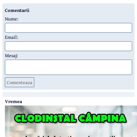
Comentarii
Nume:
Email:
Mesaj:
Comenteaza
Vremea