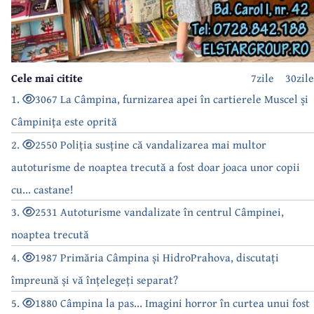
Cele mai citite
7zile
30zile
1.
3067 La Câmpina, furnizarea apei în cartierele Muscel și
Câmpinița este oprită
2.
2550 Poliția susține că vandalizarea mai multor
autoturisme de noaptea trecută a fost doar joaca unor copii
cu... castane!
3.
2531 Autoturisme vandalizate în centrul Câmpinei,
noaptea trecută
4.
1987 Primăria Câmpina și HidroPrahova, discutați
împreună și vă înțelegeți separat?
5.
1880 Câmpina la pas... Imagini horror în curtea unui fost