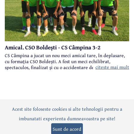
Amical. CSO Boldești - CS Câmpina 3-2
CS Câmpina a jucat un nou meci amical tare, în deplasare,
cu formația CSO Boldești. A fost un meci echilibrat,
citeste mai mult
spectaculos, finalizat și cu o accidentare destul de gravă, la
genunchi, a lui Bărcănescu.
Acest site foloseste cookies si alte tehnologii pentru a
Actualitate
Politică
Social
Eveniment
Interviuri
imbunatati experienta dumneavoastra pe site!
Sănătate
Editorial
Sport
Anunțuri
Joburi
Turism
Sunt de acord