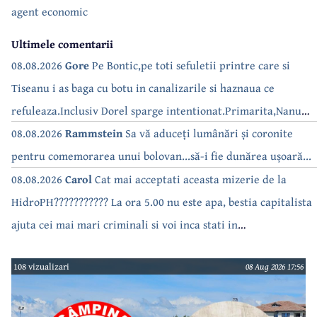
agent economic
Ultimele comentarii
08.08.2026
Gore
Pe Bontic,pe toti sefuletii printre care si
Tiseanu i as baga cu botu in canalizarile si haznaua ce
refuleaza.Inclusiv Dorel sparge intentionat.Primarita,Nanu
bea apa de la robinet.Asta as intreba o si pe Izabel Mitrea
08.08.2026
Rammstein
Sa vă aduceți lumânări și coronite
pentru comemorarea unui bolovan...să-i fie dunărea ușoară...
08.08.2026
Carol
Cat mai acceptati aceasta mizerie de la
HidroPH??????????? La ora 5.00 nu este apa, bestia capitalista
ajuta cei mai mari criminali si voi inca stati in
case???????????????
108 vizualizari
08 Aug 2026 17:56