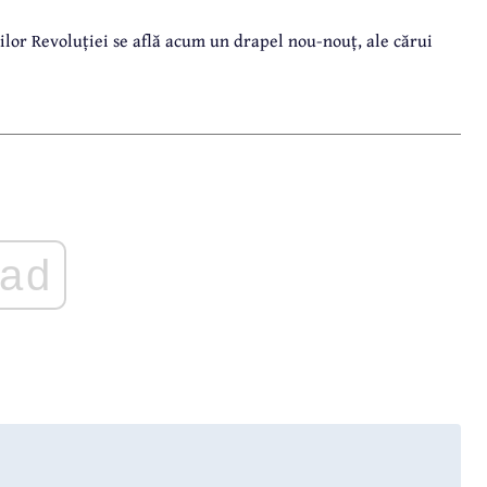
lor Revoluției se află acum un drapel nou-nouț, ale cărui
ad