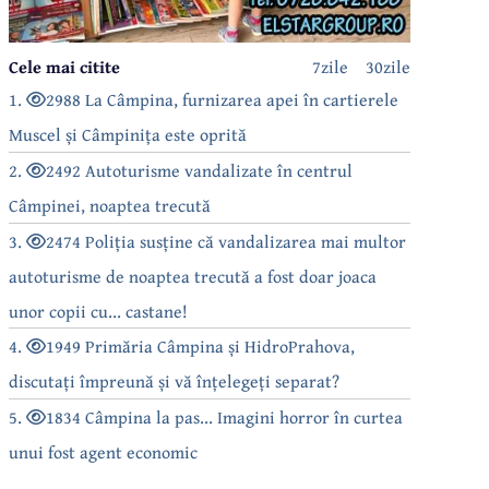
Cele mai citite
7zile
30zile
1.
2988 La Câmpina, furnizarea apei în cartierele
Muscel și Câmpinița este oprită
2.
2492 Autoturisme vandalizate în centrul
Câmpinei, noaptea trecută
3.
2474 Poliția susține că vandalizarea mai multor
autoturisme de noaptea trecută a fost doar joaca
unor copii cu... castane!
4.
1949 Primăria Câmpina și HidroPrahova,
discutați împreună și vă înțelegeți separat?
5.
1834 Câmpina la pas... Imagini horror în curtea
unui fost agent economic