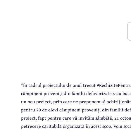
”În cadrul proiectului de anul trecut #RechizitePentruC
câmpineni proveniți din familii defavorizate s-au buc
un nou proiect, prin care ne propunem să achiziționăm
pentru 70 de elevi câmpineni proveniți din familii defa
proiect, fapt pentru care vă invităm sâmbătă, 21 octom
petrecere caritabilă organizată în acest scop. Vom soc